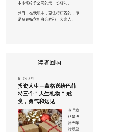
本市场给予公司的第一份贺礼。
然而，在我眼中，更值得庆祝的，却
是站在杨立新身旁的那一大家人。
读者回响
读者回响
投资人生 ─ 蒙格送给巴菲
特三个＂人生礼物＂ 戒
贪，勇气和远见
查理蒙
格是股
神巴菲
特最重