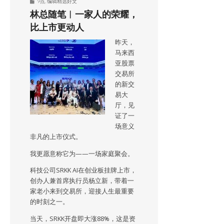
9点
,
编辑精选好文
林总随笔︱一家人的荣耀，
比上市更动人
昨天，
马来西
亚股票
交易所
的新交
易大
厅，见
证了一
场意义
非凡的上市仪式。
我更愿意称它为——一场家庭聚会。
科技公司SRKK AI在创业板挂牌上市，
创办人兼首席执行员杨立新，带着一
家老小来到交易所，迎接人生最重要
的时刻之一。
当天，SRKK开盘即大涨88%，这是资