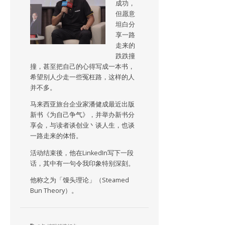
成功，
但愿意
坦白分
享一路
走来的
跌跌撞
撞，甚至把自己的心得写成一本书，
希望别人少走一些冤枉路，这样的人
并不多。
马来西亚旅台企业家潘健成最近出版
新书《为自己争气》，并举办新书分
享会，与读者谈创业丶谈人生，也谈
一路走来的体悟。
活动结束後，他在LinkedIn写下一段
话，其中有一句令我印象特别深刻。
他称之为「馒头理论」（Steamed
Bun Theory）。