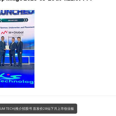
SUM TECH)推介招股书 首发价28仙下月上市创业板