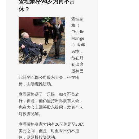
查理蒙格98岁为何不言
休？
查理蒙
格（
Charlie
Munge
r）今年
98岁，
他在月
初出席
股神巴
菲特的巴郡公司股东大会，坐在轮
椅，由助理推进场。
查理蒙格瞎了一只眼，如今不良於
行，但是，他仍坚持出席股东大会，
也在大会上回答股东提问，发表个人
对投资见解。
查理蒙格身家大约有20亿美元至30亿
美元之间，但是，时至今日仍不退
休，活跃於投资活动。