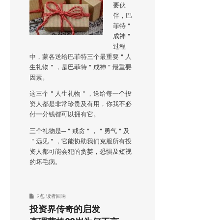
要伙
伴，巴
菲特＂
成神＂
过程
中，蒙各送给巴菲特三个最重要＂人
生礼物＂，是巴菲特＂成神＂最重要
因素。
这三个＂人生礼物＂，送给每一个投
资人都是非常珍贵及有用，你我不必
付一分钱都可以拥有它。
三个礼物是─＂戒贪＂，＂勇气＂及
＂远见＂，它能协助我们克服所有投
资人都可能会犯的贪婪，恐惧及短视
的坏毛病。
9点
,
读者回响
投资界传奇的启发