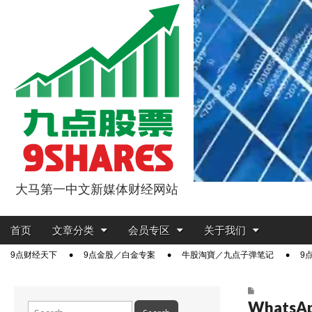
大马第一中文新媒体财经网站
9点股票
Main
Skip
首页
文章分类
会员专区
关于我们
menu
to
Sub
9点财经天下
9点金股／白金专案
牛股淘寶／九点子弹笔记
9
content
menu
WhatsApp
Search