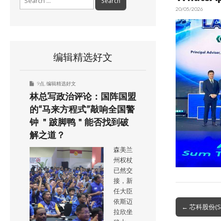
for:
20/05/2026
编辑精选好文
9点
,
编辑精选好文
林总写政治评论：国阵国盟
的“马来方程式”敲响全国警
钟 ＂跛脚鸭＂能否找到破
解之道？
森美兰
州权杖
已然交
接，新
任大臣
依斯迈
Post
← 芯科股份(
拉欣坐
navigation