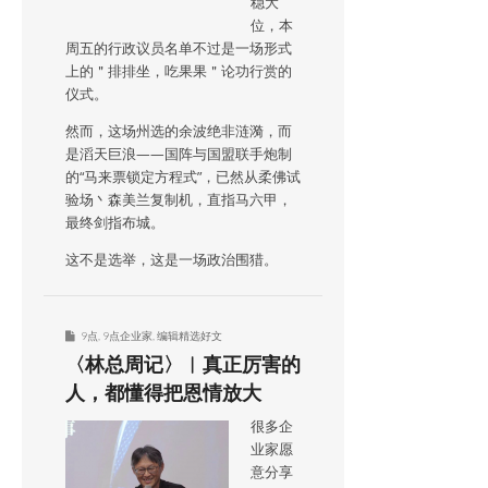
稳大
位，本
周五的行政议员名单不过是一场形式
上的＂排排坐，吃果果＂论功行赏的
仪式。
然而，这场州选的余波绝非涟漪，而
是滔天巨浪——国阵与国盟联手炮制
的“马来票锁定方程式”，已然从柔佛试
验场丶森美兰复制机，直指马六甲，
最终剑指布城。
这不是选举，这是一场政治围猎。
9点
,
9点企业家
,
编辑精选好文
〈林总周记〉︱真正厉害的
人，都懂得把恩情放大
很多企
业家愿
意分享