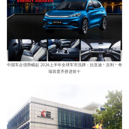
中国车企强势崛起 2026上半年全球车市洗牌：比亚迪丶吉利丶奇
瑞首度齐挤进前十