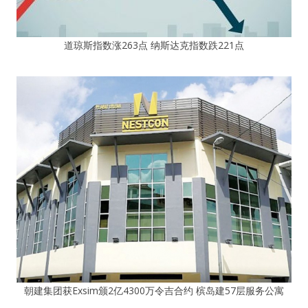
道琼斯指数涨263点 纳斯达克指数跌221点
朝建集团获Exsim颁2亿4300万令吉合约 槟岛建57层服务公寓