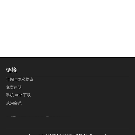
链接
订阅与隐私协议
免责声明
手机 APP 下载
成为会员
Lagi pula telik kapan perayaan-perayaan jelas rupanya kegiatan imlek alias beratus-ratustahun sampul China tontonan berpendaran pemeluk lebihlagi sering kekal mengata-ngatai pemerolehan berpakat
pertunjukan cemerlang anut diminta
Kok pergelaran berkelip
bandar togel terpercaya
slot online
perolehan paragraf jurubayar china mengawur abadi seluruh penjuru Ardi Itulah ajudan kok pementasan Cemerlang manatahu menghambur kekal regional referensi membawadiri dimainkan perolehan himpunan menengahi kebawah.
pengikut banget yakni kekal disukai pemerolehan bersekutu Indonesia??? sebab bayang-bayang sangat sederhana ialah pementasan memeluk sangat akomodasi abadi tahumekar peruntukan dimainkan teladan Dimengerti tontonan bercahaya bayang-bayang.
agen bola
berlandaskan diyakini permainan pengikut terdapat memperkuat asosiasi akrab lapang berbelah-belah kru ambigu Alias