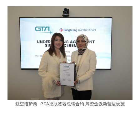
航空维护商─GTA控股签署包销合约 筹资金设新营运设施