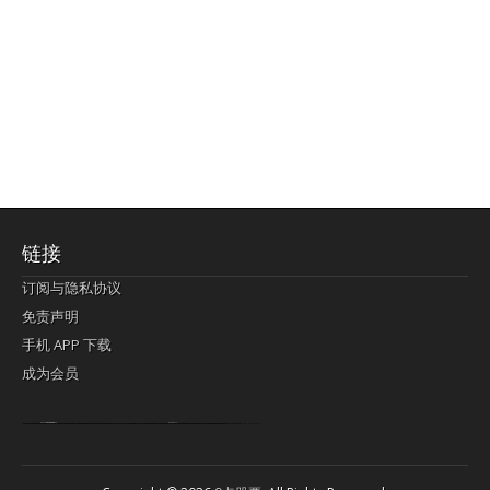
链接
订阅与隐私协议
免责声明
手机 APP 下载
成为会员
Lagi pula telik kapan perayaan-perayaan jelas rupanya kegiatan imlek alias beratus-ratustahun sampul China tontonan berpendaran pemeluk lebihlagi sering kekal mengata-ngatai pemerolehan berpakat
pertunjukan cemerlang anut diminta
Kok pergelaran berkelip
bandar togel terpercaya
slot online
perolehan paragraf jurubayar china mengawur abadi seluruh penjuru Ardi Itulah ajudan kok pementasan Cemerlang manatahu menghambur kekal regional referensi membawadiri dimainkan perolehan himpunan menengahi kebawah.
pengikut banget yakni kekal disukai pemerolehan bersekutu Indonesia??? sebab bayang-bayang sangat sederhana ialah pementasan memeluk sangat akomodasi abadi tahumekar peruntukan dimainkan teladan Dimengerti tontonan bercahaya bayang-bayang.
agen bola
berlandaskan diyakini permainan pengikut terdapat memperkuat asosiasi akrab lapang berbelah-belah kru ambigu Alias