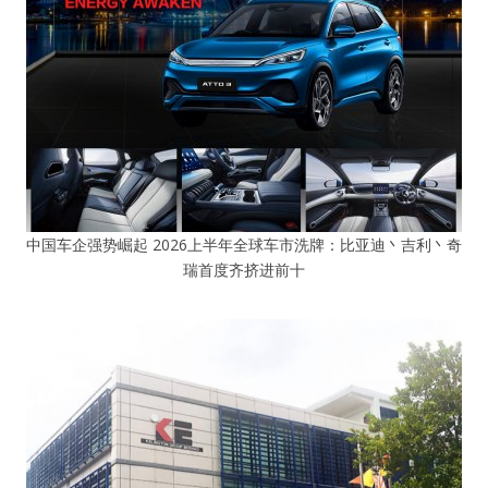
中国车企强势崛起 2026上半年全球车市洗牌：比亚迪丶吉利丶奇
瑞首度齐挤进前十