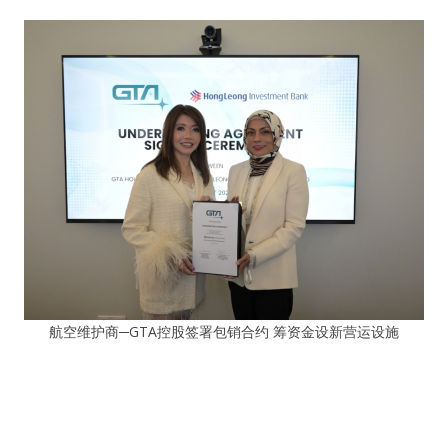
航空维护商─GTA控股签署包销合约 筹资金设新营运设施