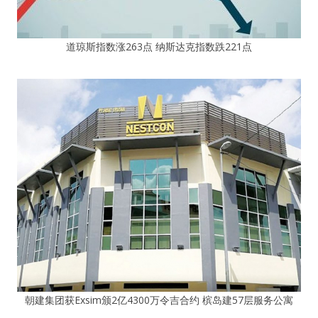
道琼斯指数涨263点 纳斯达克指数跌221点
朝建集团获Exsim颁2亿4300万令吉合约 槟岛建57层服务公寓