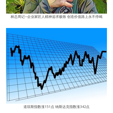
林总周记─企业家匠人精神追求极致 创造价值路上永不停竭
道琼斯指数涨151点 纳斯达克指数涨342点