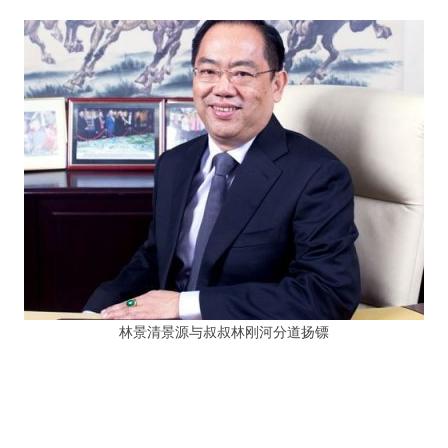
林景清景源与叔叔林刚河分道扬镖