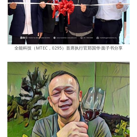
全能科技（MTEC，0295）首席执行官郑国华·面子书分享