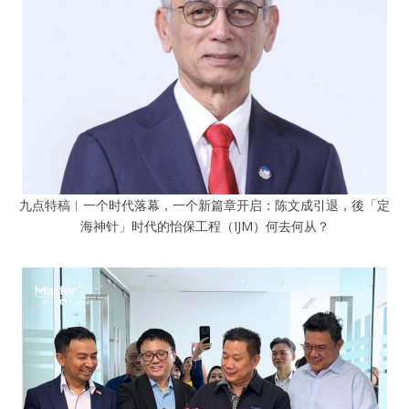
九点特稿︱一个时代落幕，一个新篇章开启：陈文成引退，後「定
海神针」时代的怡保工程（IJM）何去何从？