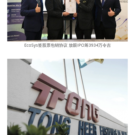
EcoSys签股票包销协议 放眼IPO筹3934万令吉