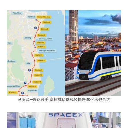
马资源─铁达联手 赢槟城珍珠线轻快铁30亿承包合约