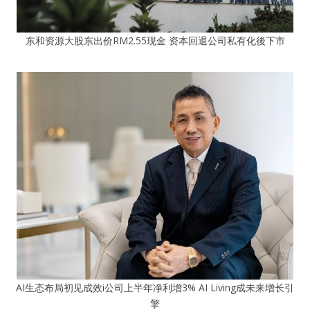
东和资源大股东出价RM2.55现金 资本回退公司私有化後下市
AI生态布局初见成效i公司上半年净利增3% AI Living成未来增长引
擎