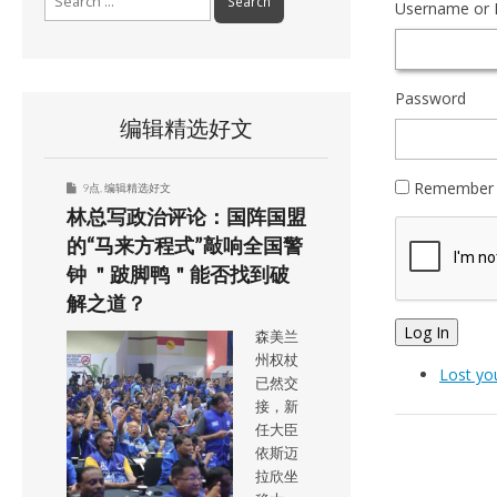
Username or 
for:
Password
编辑精选好文
Remember
9点
,
编辑精选好文
林总写政治评论：国阵国盟
的“马来方程式”敲响全国警
钟 ＂跛脚鸭＂能否找到破
解之道？
Log In
森美兰
州权杖
Lost yo
已然交
接，新
任大臣
依斯迈
拉欣坐