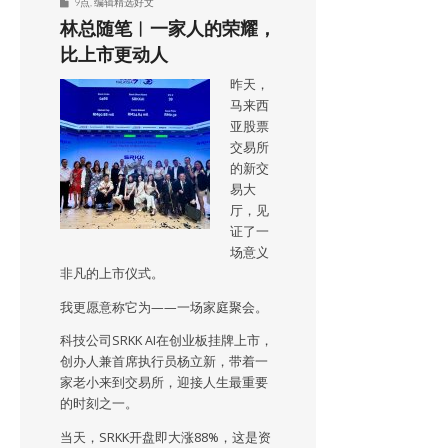
9点
,
编辑精选好文
林总随笔︱一家人的荣耀，
比上市更动人
昨天，
马来西
亚股票
交易所
的新交
易大
厅，见
证了一
场意义
非凡的上市仪式。
我更愿意称它为——一场家庭聚会。
科技公司SRKK AI在创业板挂牌上市，
创办人兼首席执行员杨立新，带着一
家老小来到交易所，迎接人生最重要
的时刻之一。
当天，SRKK开盘即大涨88%，这是资