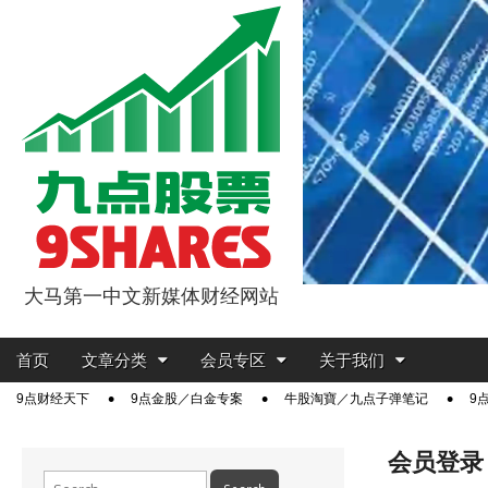
大马第一中文新媒体财经网站
9点股票
Main
Skip
首页
文章分类
会员专区
关于我们
menu
to
Sub
9点财经天下
9点金股／白金专案
牛股淘寶／九点子弹笔记
9
content
menu
会员登录
Search