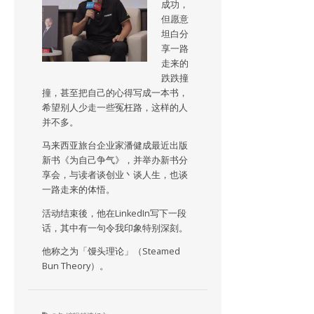
成功，
但愿意
坦白分
享一路
走来的
跌跌撞
撞，甚至把自己的心得写成一本书，
希望别人少走一些冤枉路，这样的人
并不多。
马来西亚旅台企业家潘健成最近出版
新书《为自己争气》，并举办新书分
享会，与读者谈创业丶谈人生，也谈
一路走来的体悟。
活动结束後，他在LinkedIn写下一段
话，其中有一句令我印象特别深刻。
他称之为「馒头理论」（Steamed
Bun Theory）。