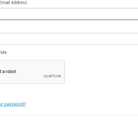
Email Address
 Me
ur password?