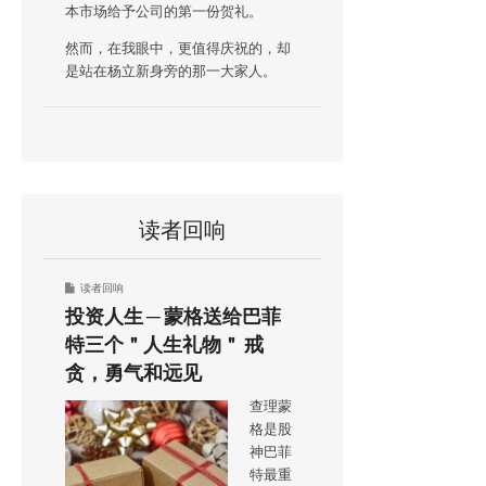
本市场给予公司的第一份贺礼。
然而，在我眼中，更值得庆祝的，却
是站在杨立新身旁的那一大家人。
读者回响
读者回响
投资人生 ─ 蒙格送给巴菲
特三个＂人生礼物＂ 戒
贪，勇气和远见
查理蒙
格是股
神巴菲
特最重