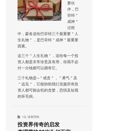
要伙
伴，巴
菲特＂
成神＂
过程
中，蒙各送给巴菲特三个最重要＂人
生礼物＂，是巴菲特＂成神＂最重要
因素。
这三个＂人生礼物＂，送给每一个投
资人都是非常珍贵及有用，你我不必
付一分钱都可以拥有它。
三个礼物是─＂戒贪＂，＂勇气＂及
＂远见＂，它能协助我们克服所有投
资人都可能会犯的贪婪，恐惧及短视
的坏毛病。
9点
,
读者回响
投资界传奇的启发