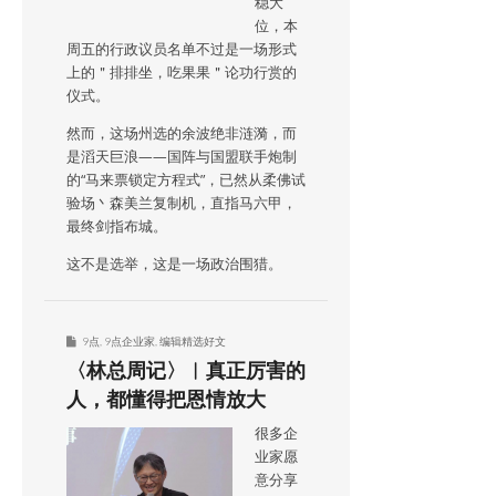
稳大
位，本
周五的行政议员名单不过是一场形式
上的＂排排坐，吃果果＂论功行赏的
仪式。
然而，这场州选的余波绝非涟漪，而
是滔天巨浪——国阵与国盟联手炮制
的“马来票锁定方程式”，已然从柔佛试
验场丶森美兰复制机，直指马六甲，
最终剑指布城。
这不是选举，这是一场政治围猎。
9点
,
9点企业家
,
编辑精选好文
〈林总周记〉︱真正厉害的
人，都懂得把恩情放大
很多企
业家愿
意分享