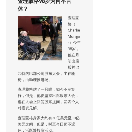
查理蒙格98岁为何不言
休？
查理蒙
格（
Charlie
Munge
r）今年
98岁，
他在月
初出席
股神巴
菲特的巴郡公司股东大会，坐在轮
椅，由助理推进场。
查理蒙格瞎了一只眼，如今不良於
行，但是，他仍坚持出席股东大会，
也在大会上回答股东提问，发表个人
对投资见解。
查理蒙格身家大约有20亿美元至30亿
美元之间，但是，时至今日仍不退
休，活跃於投资活动。