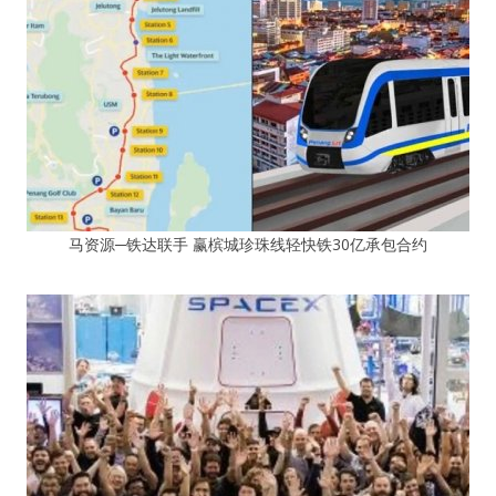
马资源─铁达联手 赢槟城珍珠线轻快铁30亿承包合约