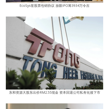
EcoSys签股票包销协议 放眼IPO筹3934万令吉
东和资源大股东出价RM2.55现金 资本回退公司私有化後下市