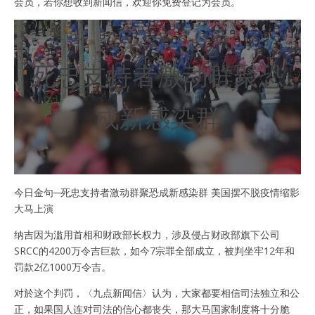
会员，若你想收到新闻信，欢迎你免费登记为会员。
死忠支持者激动群聚恐
成新感染群
今日金句─死忠支持者激动群聚恐成新感染群 美国摆不脱疫情缩影
大马上演
纳吉因为滥用首相和财政部长权力，涉及侵占财政部旗下公司
SRCC的4200万令吉巨款，如今7宗罪全部成立，被判坐牢12年和
罚款2亿1000万令吉。
对於这个判罚，〈九点新闻信〉认为，大家都要相信司法独立和公
正，如果国人连对司法的信心都丧失，那大马国家制度将十分脆