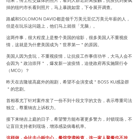
结果，传上社交媒体的照片，看到人群近距离接触，抗疫抗到要疯
掉的纽约市长看到照片，马上暴跳如雷，下令展开调查。
路威和SOLOMON DAVID都是领千万美元至亿万美元年薪的人，
但是在玩乐这问题上，他们马上就很「无脑」。
这两件事，很大程度上是整个美国的缩影，很多美国人不重视疫
情，这就是为什麽美国成为＂世界第一＂的原因。
美国人因为贪玩，不重视疫情，让抗疫工作事倍功半，大马人会不
会因为＂政治崇拜＂，爆发新一波疫情，迫使政府再实施限行令
（MCO）？
昨天在吉隆坡高庭外的闹剧，希望不会演变成＂BOSS KU感染群
＂的悲剧。
首相慕尤丁针对案件发了一份不到十段文字的文告，表示尊重司法
独立，尊重纳吉上诉权力。
接下来纳吉上庭的日子，希望警方能布署更多警力，封锁现场，不
让盲目支持者到现场，增添感染病毒机率。
这样做，会比去小贩中心，餐馆突袭检查，连一家人聚餐也不放