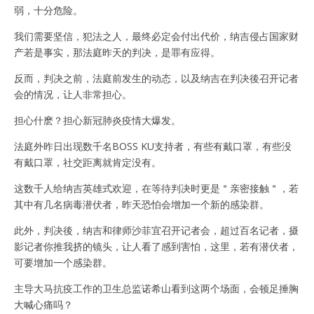
弱，十分危险。
我们需要坚信，犯法之人，最终必定会付出代价，纳吉侵占国家财
产若是事实，那法庭昨天的判决，是罪有应得。
反而，判决之前，法庭前发生的动态，以及纳吉在判决後召开记者
会的情况，让人非常担心。
担心什麽？担心新冠肺炎疫情大爆发。
法庭外昨日出现数千名BOSS KU支持者，有些有戴口罩，有些没
有戴口罩，社交距离就肯定没有。
这数千人给纳吉英雄式欢迎，在等待判决时更是＂亲密接触＂，若
其中有几名病毒潜伏者，昨天恐怕会增加一个新的感染群。
此外，判决後，纳吉和律师沙菲宜召开记者会，超过百名记者，摄
影记者你推我挤的镜头，让人看了感到害怕，这里，若有潜伏者，
可要增加一个感染群。
主导大马抗疫工作的卫生总监诺希山看到这两个场面，会顿足捶胸
大喊心痛吗？