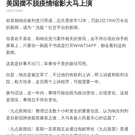
美国摆不脱疫情缩影大马上演
29/07/2020
前首相纳吉被判贪污罪成，总共需坐牢12年，罚款2亿1000万令吉
的新闻，成为＂洗版＂社交平台的新闻。
你喜欢不喜欢，和纳吉贪污案件相关的资讯，会不停出现在你手机
屏幕上，只要你一刷面子书或是打开WHATSAPP，都会看到这则
新闻。
这真是好事不出门，坏事传千里的最佳写照。
但是，纳吉是被定罪了，不过他仍有权利上诉，即上诉庭和联邦法
院，检方坦承，走完两个上诉程序，可能需要一年。
换句话说，这一年内，事情可能会因为政治变动，出现变化。这就
是现实，事情总不停在变化。
〈九点新闻信〉整理过去数十小时发生的重要信息，认为纳吉判刑
是自新冠肺炎瘟疫爆发之後，大马各族人民最关心的议题了。
〈九点新闻信〉星期一至星期五会通过电邮寄给《九点股票》普通