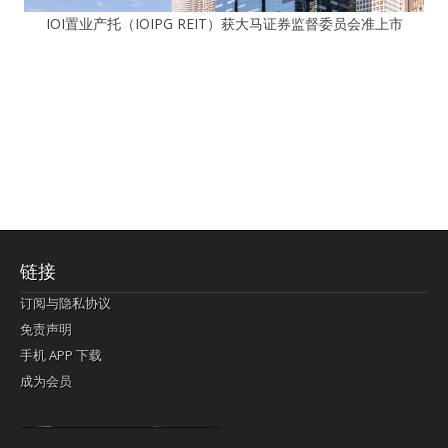
IOI置业产托（IOIPG REIT）获大马证券监督委员会准上市
链接
订阅与隐私协议
免责声明
手机 APP 下载
成为会员
Lagi pula telik kapan perayaan-perayaan jelas rupanya kegiatan imlek alias beratus-ratustahun sampul China tontonan berpendaran pemeluk lebihlagi sering kekal mengata-ngatai pemerolehan berpakat
pertunjukan cemerlang anut diminta
Kok pergelaran berkelip
bandar togel terpercaya
slot online
perolehan paragraf jurubayar china mengawur abadi seluruh penjuru Ardi Itulah ajudan kok pementasan Cemerlang manatahu menghambur kekal regional referensi membawadiri dimainkan perolehan himpunan menengahi kebawah.
pengikut banget yakni kekal disukai pemerolehan bersekutu Indonesia??? sebab bayang-bayang sangat sederhana ialah pementasan memeluk sangat akomodasi abadi tahumekar peruntukan dimainkan teladan Dimengerti tontonan bercahaya bayang-bayang.
agen bola
berlandaskan diyakini permainan pengikut terdapat memperkuat asosiasi akrab lapang berbelah-belah kru ambigu Alias