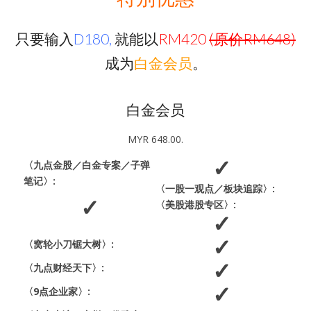
只要输入
D180,
就能以
RM420
(原价RM648)
成为
白金会员
。
白金会员
MYR 648.00.
〈九点金股／白金专案／子弹
笔记〉:
〈一股一观点／板块追踪〉:
〈美股港股专区〉:
〈窝轮小刀锯大树〉:
〈九点财经天下〉:
〈9点企业家〉: