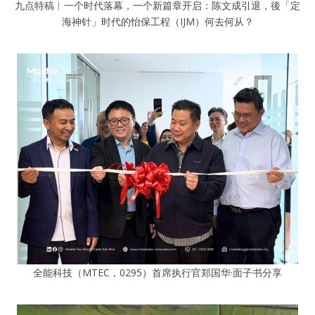
九点特稿︱一个时代落幕，一个新篇章开启：陈文成引退，後「定
海神针」时代的怡保工程（IJM）何去何从？
全能科技（MTEC，0295）首席执行官郑国华·面子书分享