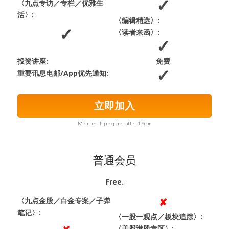
〈九点专访／专栏／优雅生
活〉:
〈编辑精选〉:
〈读者来函〉:
投资讲座:
免费
重要讯息电邮/App优先通知:
立即加入
Membership expires after 1 Year.
普通会员
Free.
〈九点金股／白金专案／子弹
笔记〉:
〈一股一观点／板块追踪〉:
〈美股港股专区〉: