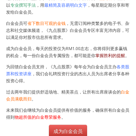
以
专业撰写手法
，用
最精简及容易明白文字
，每星期定期分享和寄
发给白金会员。
白金会员可
省下数目可观的金钱
，无需订阅种类繁多的电子书、杂
志和社交媒体频道，《九点股票》白金会员专区丰富充沛内容，可
以满足你对股市信息所有需求。
成为白金会员，每天的投资仅为RM1.00左右，你将得到更多赢钱
的机会，每一份白金会员专属报告，都可能是你
掌握胜利的提醒
。
为回馈白金会员支持，《九点股票》每年会为白金会员主办
各类股
票和投资讲座
，我们会礼聘投资行业的杰出人员为出席者分享各种
投资心得。
过去两年我们提供舒适场地、精美茶点，让所有出席座谈会的
白金
会员满载而归
。
未来我们会继续为白金会员提供有价值的服务，确保所有白金会员
得到
物超所值的白金尊荣服务
。
成为白金会员