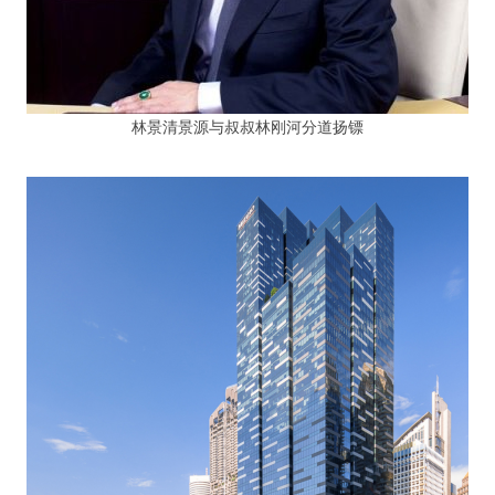
林景清景源与叔叔林刚河分道扬镖