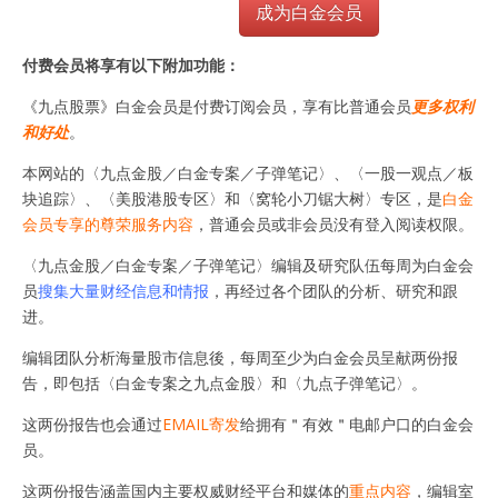
成为白金会员
付费会员将享有以下附加功能：
《九点股票》白金会员是付费订阅会员，享有比普通会员
更多权利
和好处
。
本网站的〈九点金股／白金专案／子弹笔记〉、〈一股一观点／板
块追踪〉、〈美股港股专区〉和〈窝轮小刀锯大树〉专区，是
白金
会员专享的尊荣服务内容
，普通会员或非会员没有登入阅读权限。
〈九点金股／白金专案／子弹笔记〉编辑及研究队伍每周为白金会
员
搜集大量财经信息和情报
，再经过各个团队的分析、研究和跟
进。
编辑团队分析海量股市信息後，每周至少为白金会员呈献两份报
告，即包括〈白金专案之九点金股〉和〈九点子弹笔记〉。
这两份报告也会通过
EMAIL寄发
给拥有＂有效＂电邮户口的白金会
员。
这两份报告涵盖国内主要权威财经平台和媒体的
重点内容
，编辑室