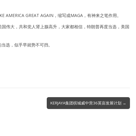
ERICA GREAT AGAIN，缩写成MAGA，有神来之笔作用。
美国伟大，共和党人肾上腺高升，大家都相信，特朗普再度当选，美国
他的当选，似乎早就势不可挡。
KERJAYA集团槟城威中营36英亩发展计划 →