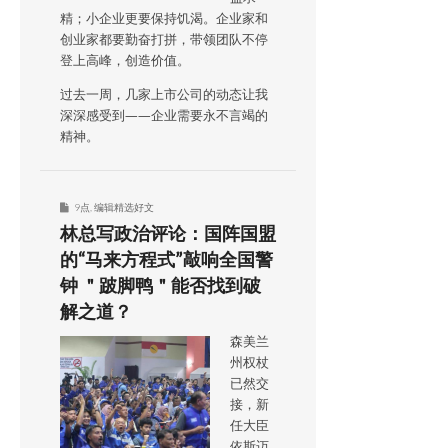
精；小企业更要保持饥渴。企业家和
创业家都要勤奋打拼，带领团队不停
登上高峰，创造价值。
过去一周，几家上市公司的动态让我
深深感受到——企业需要永不言竭的
精神。
9点
,
编辑精选好文
林总写政治评论：国阵国盟
的“马来方程式”敲响全国警
钟 ＂跛脚鸭＂能否找到破
解之道？
森美兰
州权杖
已然交
接，新
任大臣
依斯迈