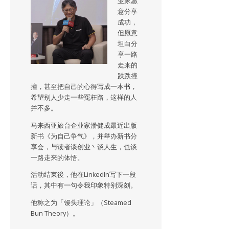
业家愿
意分享
成功，
但愿意
坦白分
享一路
走来的
跌跌撞
撞，甚至把自己的心得写成一本书，
希望别人少走一些冤枉路，这样的人
并不多。
马来西亚旅台企业家潘健成最近出版
新书《为自己争气》，并举办新书分
享会，与读者谈创业丶谈人生，也谈
一路走来的体悟。
活动结束後，他在LinkedIn写下一段
话，其中有一句令我印象特别深刻。
他称之为「馒头理论」（Steamed
Bun Theory）。