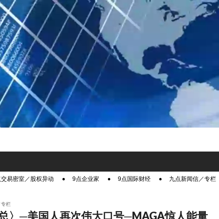
点交易密室／股权异动
9点企业家
9点国际财经
九点新闻信／专栏
／专栏
总〉─美国人再次伟大口号─MAGA惊人能量