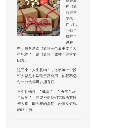
格是股
神巴菲
特最重
要伙
伴，巴
菲特＂
成神＂
过程
中，蒙各送给巴菲特三个最重要＂人
生礼物＂，是巴菲特＂成神＂最重要
因素。
这三个＂人生礼物＂，送给每一个投
资人都是非常珍贵及有用，你我不必
付一分钱都可以拥有它。
三个礼物是─＂戒贪＂，＂勇气＂及
＂远见＂，它能协助我们克服所有投
资人都可能会犯的贪婪，恐惧及短视
的坏毛病。