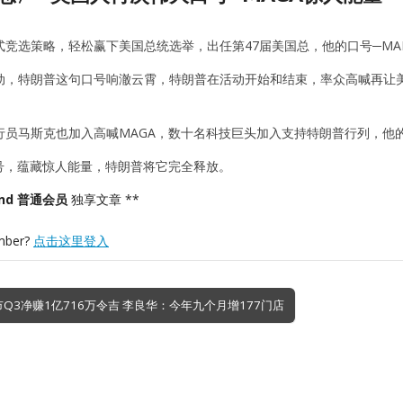
竞选策略，轻松赢下美国总统选举，出任第47届美国总，他的口号─MAKE AM
动，特朗普这句口号响澈云霄，特朗普在活动开始和结束，率众高喊再让
席执行员马斯克也加入高喊MAGA，数十名科技巨头加入支持特朗普行列，
口号，蕴藏惊人能量，特朗普将它完全释放。
nd 普通会员
独享文章 **
mber?
点击这里登入
市Q3净赚1亿716万令吉 李良华：今年九个月增177门店