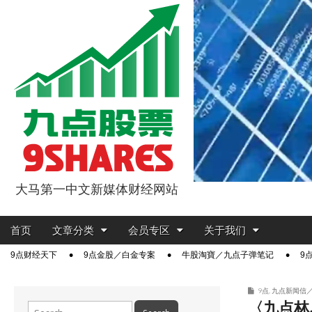
大马第一中文新媒体财经网站
9点股票
Main
Skip
首页
文章分类
会员专区
关于我们
menu
to
Sub
9点财经天下
9点金股／白金专案
牛股淘寶／九点子弹笔记
9
content
menu
9点
,
九点新闻信
〈九点林
Search