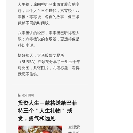
人午餐，席间聊起马来西亚股市的变
迁，四个人丶三个世代，六零後丶八
零後丶零零後，各自的故事，像三条
截然不同的时间线。
八零後讲的经历，零零後已听得瞪大
眼；六零後说的老场景，更远得像是
科幻小说。
恰好那天，大马股票交易所
（BURSA）在领英分享了一组五十年
对比图，几张图片，几段标题，看得
我忍不住笑。
读者回响
投资人生 ─ 蒙格送给巴菲
特三个＂人生礼物＂ 戒
贪，勇气和远见
查理蒙