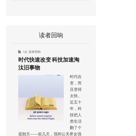
读者回响
9点
,
读者回响
时代快速改变 科技加速淘
汰旧事物
时代在
变，而
且变得
太快。
近五十
年，科
技把人
类生活
翻了个
底朝天——前几天，我和公关界女强