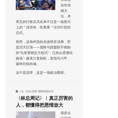
拉欣坐
稳大
位，本
周五的行政议员名单不过是一场形式
上的＂排排坐，吃果果＂论功行赏的
仪式。
然而，这场州选的余波绝非涟漪，而
是滔天巨浪——国阵与国盟联手炮制
的“马来票锁定方程式”，已然从柔佛试
验场丶森美兰复制机，直指马六甲，
最终剑指布城。
这不是选举，这是一场政治围猎。
9点
,
9点企业家
,
编辑精选好文
〈林总周记〉︱真正厉害的
人，都懂得把恩情放大
很多企