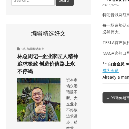
for:
09/11/2024
特朗普以网红式
每一场造势活
必然伟大。
编辑精选好文
TESLA首
9点
,
编辑精选好文
MAGA这句
林总周记─企业家匠人精神
追求极致 创造价值路上永
**
白金会员 a
成为会员
不停竭
Already a me
资本市
场永远
话题不
Post
← 99迷你超
断。大
navigation
企业永
不停歇
追求进
步，精
益求