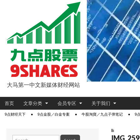
大马第一中文新媒体财经网站
9点股票
Main
Skip
首页
文章分类
会员专区
关于我们
menu
to
Sub
9点财经天下
9点金股／白金专案
牛股淘寶／九点子弹笔记
9
content
menu
IMG_259
Search