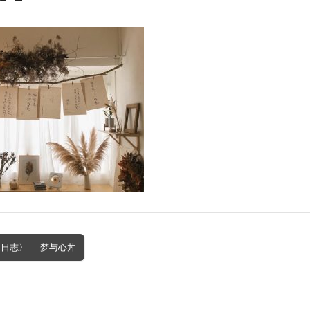
食日志〉──梦与心丼