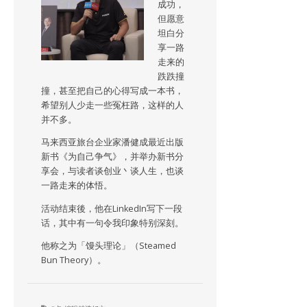
成功，
但愿意
坦白分
享一路
走来的
跌跌撞
撞，甚至把自己的心得写成一本书，
希望别人少走一些冤枉路，这样的人
并不多。
马来西亚旅台企业家潘健成最近出版
新书《为自己争气》，并举办新书分
享会，与读者谈创业丶谈人生，也谈
一路走来的体悟。
活动结束後，他在LinkedIn写下一段
话，其中有一句令我印象特别深刻。
他称之为「馒头理论」（Steamed
Bun Theory）。