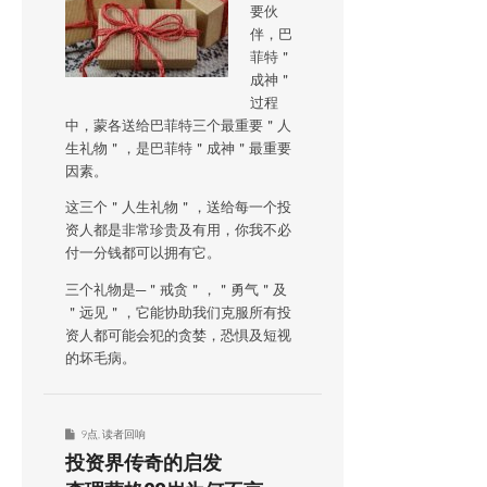
要伙
伴，巴
菲特＂
成神＂
过程
中，蒙各送给巴菲特三个最重要＂人
生礼物＂，是巴菲特＂成神＂最重要
因素。
这三个＂人生礼物＂，送给每一个投
资人都是非常珍贵及有用，你我不必
付一分钱都可以拥有它。
三个礼物是─＂戒贪＂，＂勇气＂及
＂远见＂，它能协助我们克服所有投
资人都可能会犯的贪婪，恐惧及短视
的坏毛病。
9点
,
读者回响
投资界传奇的启发