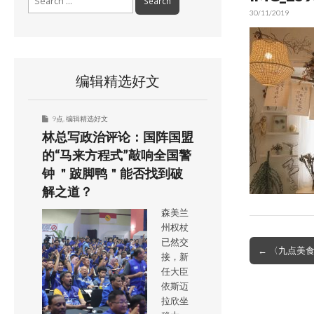
for:
30/11/2019
编辑精选好文
9点
,
编辑精选好文
林总写政治评论：国阵国盟
的“马来方程式”敲响全国警
钟 ＂跛脚鸭＂能否找到破
解之道？
森美兰
州权杖
已然交
Post
← 〈九点美
接，新
navigation
任大臣
依斯迈
拉欣坐