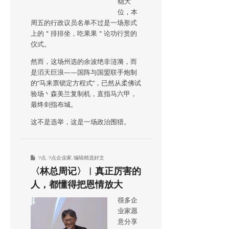
稳大
位，本
周五的行政议员名单不过是一场形式
上的＂排排坐，吃果果＂论功行赏的
仪式。
然而，这场州选的余波绝非涟漪，而
是滔天巨浪——国阵与国盟联手炮制
的“马来票锁定方程式”，已然从柔佛试
验场丶森美兰复制机，直指马六甲，
最终剑指布城。
这不是选举，这是一场政治围猎。
9点
,
9点企业家
,
编辑精选好文
〈林总周记〉︱真正厉害的
人，都懂得把恩情放大
很多企
业家愿
意分享