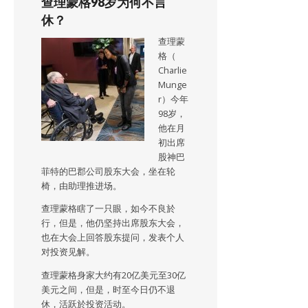
查理蒙格98岁为何不言
休？
查理蒙
格（
Charlie
Munge
r）今年
98岁，
他在月
初出席
股神巴
菲特的巴郡公司股东大会，坐在轮
椅，由助理推进场。
查理蒙格瞎了一只眼，如今不良於
行，但是，他仍坚持出席股东大会，
也在大会上回答股东提问，发表个人
对投资见解。
查理蒙格身家大约有20亿美元至30亿
美元之间，但是，时至今日仍不退
休，活跃於投资活动。