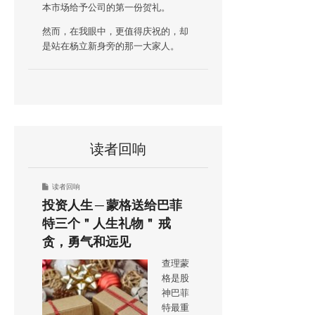
本市场给予公司的第一份贺礼。
然而，在我眼中，更值得庆祝的，却
是站在杨立新身旁的那一大家人。
读者回响
读者回响
投资人生 ─ 蒙格送给巴菲
特三个＂人生礼物＂ 戒
贪，勇气和远见
查理蒙
格是股
神巴菲
特最重