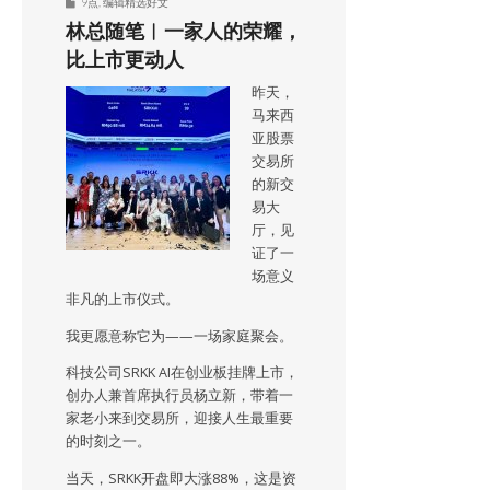
9点
,
编辑精选好文
林总随笔︱一家人的荣耀，
比上市更动人
昨天，
马来西
亚股票
交易所
的新交
易大
厅，见
证了一
场意义
非凡的上市仪式。
我更愿意称它为——一场家庭聚会。
科技公司SRKK AI在创业板挂牌上市，
创办人兼首席执行员杨立新，带着一
家老小来到交易所，迎接人生最重要
的时刻之一。
当天，SRKK开盘即大涨88%，这是资