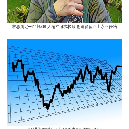
林总周记─企业家匠人精神追求极致 创造价值路上永不停竭