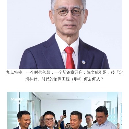
九点特稿︱一个时代落幕，一个新篇章开启：陈文成引退，後「定
海神针」时代的怡保工程（IJM）何去何从？