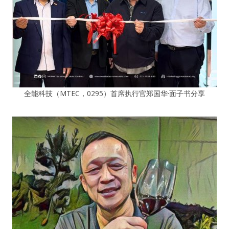
全能科技（MTEC，0295）首席执行官郑国华·面子书分享