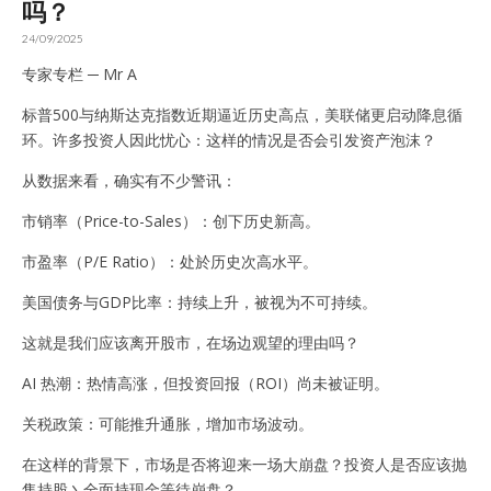
吗？
24/09/2025
专家专栏 ─ Mr A
标普500与纳斯达克指数近期逼近历史高点，美联储更启动降息循
环。许多投资人因此忧心：这样的情况是否会引发资产泡沫？
从数据来看，确实有不少警讯：
市销率（Price-to-Sales）：创下历史新高。
市盈率（P/E Ratio）：处於历史次高水平。
美国债务与GDP比率：持续上升，被视为不可持续。
这就是我们应该离开股市，在场边观望的理由吗？
AI 热潮：热情高涨，但投资回报（ROI）尚未被证明。
关税政策：可能推升通胀，增加市场波动。
在这样的背景下，市场是否将迎来一场大崩盘？投资人是否应该抛
售持股丶全面持现金等待崩盘？