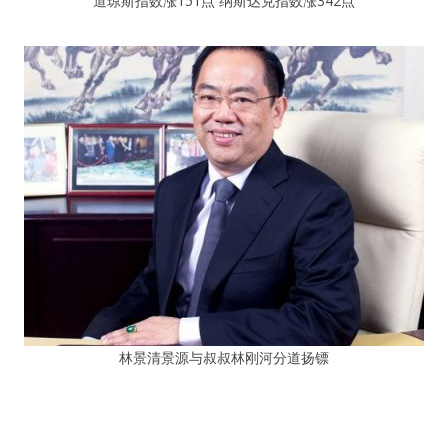
道琼斯指数涨151点 纳斯达克指数涨342点
林景清景源与叔叔林刚河分道扬镖