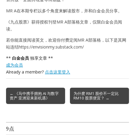
MR A在本期专栏以多个角度来解读股市，并和白金会员分享。
《九点股票》获得授权刊登MR A部落格文章，仅限白金会员阅
读。
若你能直接阅读英文，欢迎你付费定阅MR A部落格，以下是其网
站连结https://envisionmy.substack.com/
**
白金会员
独享文章 **
成为会员
Already a member?
点击这里登入
Post
← 《马中携手拥抱 AI 与数字
为什麽 RM1 股价不一定比
资产 亚洲迎来新机遇》
RM10 股票便宜？ →
navigation
9点