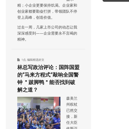
精；小企业更要保持饥渴。企业家和
创业家都要勤奋打拼，带领团队不停
登上高峰，创造价值。
过去一周，几家上市公司的动态让我
深深感受到——企业需要永不言竭的
精神。
9点
,
编辑精选好文
林总写政治评论：国阵国盟
的“马来方程式”敲响全国警
钟 ＂跛脚鸭＂能否找到破
解之道？
森美兰
州权杖
已然交
接，新
任大臣
依斯迈