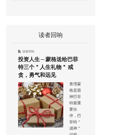
读者回响
读者回响
投资人生 ─ 蒙格送给巴菲
特三个＂人生礼物＂ 戒
贪，勇气和远见
查理蒙
格是股
神巴菲
特最重
要伙
伴，巴
菲特＂
成神＂
过程