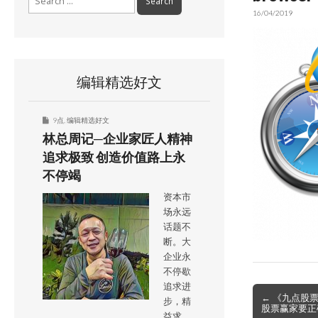
for:
16/04/2019
编辑精选好文
9点
,
编辑精选好文
林总周记─企业家匠人精神
追求极致 创造价值路上永
不停竭
资本市
场永远
话题不
断。大
企业永
不停歇
追求进
Post
← 《九点股
步，精
股票赢家要正
navigation
益求