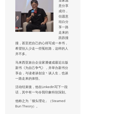
业家愿
意分享
成功，
但愿意
坦白分
享一路
走来的
跌跌撞
撞，甚至把自己的心得写成一本书，
希望别人少走一些冤枉路，这样的人
并不多。
马来西亚旅台企业家潘健成最近出版
新书《为自己争气》，并举办新书分
享会，与读者谈创业丶谈人生，也谈
一路走来的体悟。
活动结束後，他在LinkedIn写下一段
话，其中有一句令我印象特别深刻。
他称之为「馒头理论」（Steamed
Bun Theory）。