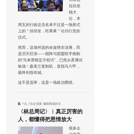
拉欣坐
稳大
位，本
周五的行政议员名单不过是一场形式
上的＂排排坐，吃果果＂论功行赏的
仪式。
然而，这场州选的余波绝非涟漪，而
是滔天巨浪——国阵与国盟联手炮制
的“马来票锁定方程式”，已然从柔佛试
验场丶森美兰复制机，直指马六甲，
最终剑指布城。
这不是选举，这是一场政治围猎。
9点
,
9点企业家
,
编辑精选好文
〈林总周记〉︱真正厉害的
人，都懂得把恩情放大
很多企