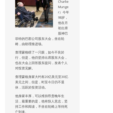
Charlie
Munge
r）今年
98岁，
他在月
初出席
股神巴
菲特的巴郡公司股东大会，坐在轮
椅，由助理推进场。
查理蒙格瞎了一只眼，如今不良於
行，但是，他仍坚持出席股东大会，
也在大会上回答股东提问，发表个人
对投资见解。
查理蒙格身家大约有20亿美元至30亿
美元之间，但是，时至今日仍不退
休，活跃於投资活动。
他身家丰厚，可以维持昂贵晚年生
活，最重要的是，他有惊人意志，坚
持工作和阅读，不坐在轮椅上等待死
亡到来。