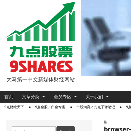
大马第一中文新媒体财经网站
9点股票
Main
Skip
首页
文章分类
会员专区
关于我们
menu
to
Sub
9点财经天下
9点金股／白金专案
牛股淘寶／九点子弹笔记
9
content
menu
browser
Search