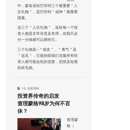
中，蒙各送给巴菲特三个最重要＂人
生礼物＂，是巴菲特＂成神＂最重要
因素。
这三个＂人生礼物＂，送给每一个投
资人都是非常珍贵及有用，你我不必
付一分钱都可以拥有它。
三个礼物是─＂戒贪＂，＂勇气＂及
＂远见＂，它能协助我们克服所有投
资人都可能会犯的贪婪，恐惧及短视
的坏毛病。
9点
,
读者回响
投资界传奇的启发
查理蒙格98岁为何不言
休？
查理蒙
格（