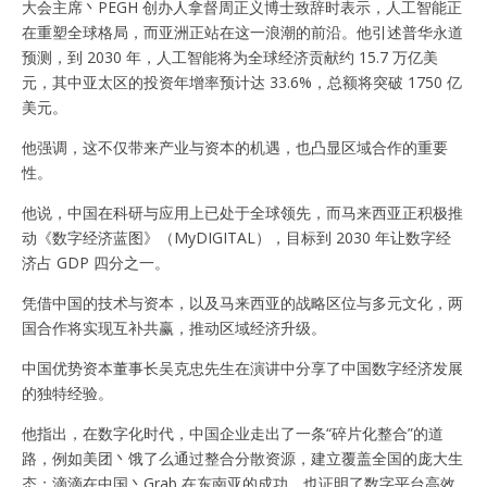
大会主席丶PEGH 创办人拿督周正义博士致辞时表示，人工智能正
在重塑全球格局，而亚洲正站在这一浪潮的前沿。他引述普华永道
预测，到 2030 年，人工智能将为全球经济贡献约 15.7 万亿美
元，其中亚太区的投资年增率预计达 33.6%，总额将突破 1750 亿
美元。
他强调，这不仅带来产业与资本的机遇，也凸显区域合作的重要
性。
他说，中国在科研与应用上已处于全球领先，而马来西亚正积极推
动《数字经济蓝图》（MyDIGITAL），目标到 2030 年让数字经
济占 GDP 四分之一。
凭借中国的技术与资本，以及马来西亚的战略区位与多元文化，两
国合作将实现互补共赢，推动区域经济升级。
中国优势资本董事长吴克忠先生在演讲中分享了中国数字经济发展
的独特经验。
他指出，在数字化时代，中国企业走出了一条“碎片化整合”的道
路，例如美团丶饿了么通过整合分散资源，建立覆盖全国的庞大生
态；滴滴在中国丶Grab 在东南亚的成功，也证明了数字平台高效