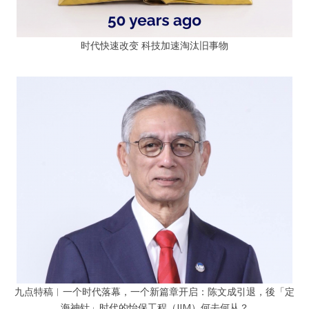
时代快速改变 科技加速淘汰旧事物
九点特稿︱一个时代落幕，一个新篇章开启：陈文成引退，後「定
海神针」时代的怡保工程（IJM）何去何从？