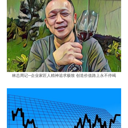
林总周记─企业家匠人精神追求极致 创造价值路上永不停竭