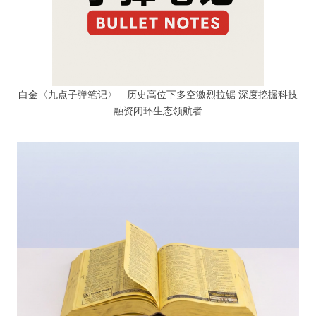
白金〈九点子弹笔记〉─ 历史高位下多空激烈拉锯 深度挖掘科技
融资闭环生态领航者