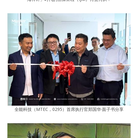
全能科技（MTEC，0295）首席执行官郑国华·面子书分享