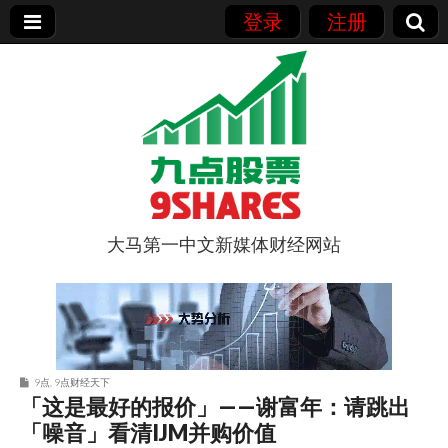
登录
注册
大马第一中文新媒体财经网站
9点股票
9点
,
9点财经天下
「这是最好的报价」——谢富年：请跳出
「噪音」看清IJM并购价值