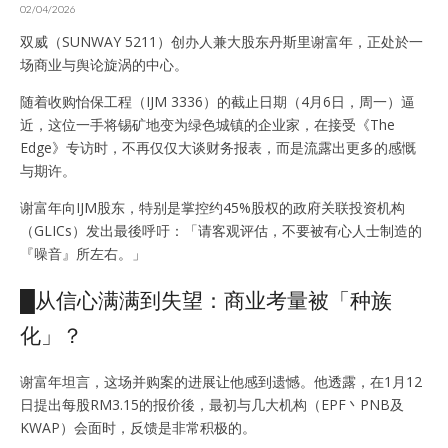
02/04/2026
双威（SUNWAY 5211）创办人兼大股东丹斯里谢富年，正处於一
场商业与舆论旋涡的中心。
随着收购怡保工程（IJM 3336）的截止日期（4月6日，周一）逼
近，这位一手将锡矿地变为绿色城镇的企业家，在接受《The
Edge》专访时，不再仅仅大谈财务报表，而是流露出更多的感慨
与期许。
谢富年向IJM股东，特别是掌控约45%股权的政府关联投资机构
（GLICs）发出最後呼吁：「请客观评估，不要被有心人士制造的
『噪音』所左右。」
█从信心满满到失望：商业考量被「种族
化」？
谢富年坦言，这场并购案的进展让他感到遗憾。他透露，在1月12
日提出每股RM3.15的报价後，最初与几大机构（EPF丶PNB及
KWAP）会面时，反馈是非常积极的。