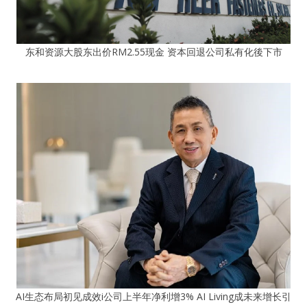
东和资源大股东出价RM2.55现金 资本回退公司私有化後下市
AI生态布局初见成效i公司上半年净利增3% AI Living成未来增长引