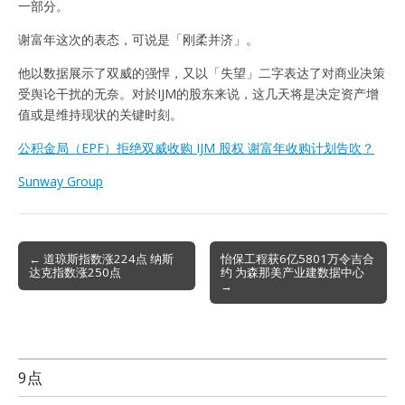
一部分。
谢富年这次的表态，可说是「刚柔并济」。
他以数据展示了双威的强悍，又以「失望」二字表达了对商业决策
受舆论干扰的无奈。对於IJM的股东来说，这几天将是决定资产增
值或是维持现状的关键时刻。
公积金局（EPF）拒绝双威收购 IJM 股权 谢富年收购计划告吹？
Sunway Group
Post
← 道琼斯指数涨224点 纳斯
怡保工程获6亿5801万令吉合
达克指数涨250点
约 为森那美产业建数据中心
navigation
→
9点