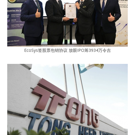
EcoSys签股票包销协议 放眼IPO筹3934万令吉