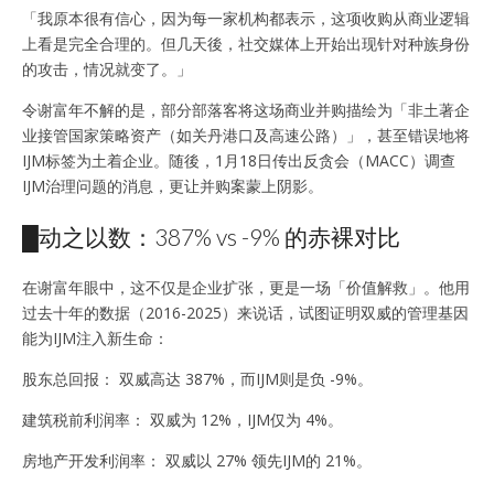
「我原本很有信心，因为每一家机构都表示，这项收购从商业逻辑
上看是完全合理的。但几天後，社交媒体上开始出现针对种族身份
的攻击，情况就变了。」
令谢富年不解的是，部分部落客将这场商业并购描绘为「非土著企
业接管国家策略资产（如关丹港口及高速公路）」，甚至错误地将
IJM标签为土着企业。随後，1月18日传出反贪会（MACC）调查
IJM治理问题的消息，更让并购案蒙上阴影。
█动之以数：387% vs -9% 的赤裸对比
在谢富年眼中，这不仅是企业扩张，更是一场「价值解救」。他用
过去十年的数据（2016-2025）来说话，试图证明双威的管理基因
能为IJM注入新生命：
股东总回报： 双威高达 387%，而IJM则是负 -9%。
建筑税前利润率： 双威为 12%，IJM仅为 4%。
房地产开发利润率： 双威以 27% 领先IJM的 21%。