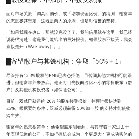
面对市场关於「调高回购价」或「增加现金比例」的猜测，谢富年
的态度极其坚定，这既是商人的原则，也是对信誉的坚持。
「如果我现在改口，那就没完没了了。我的信用就在这里，我已经
说得很清楚：这是我们能给出的最好报价。如果股东不接受，我会
直接走开（Walk away）。」
█寄望散户与其馀机构：争取「50% + 1」
尽管持有13.3%股权的PNB已表态拒绝，且传闻其他大机构可能跟
进，但谢富年并未放弃。他正将目光投向占比不小的零售股东（散
户）及其他机构投资者（如保险公司）。
目前，双威已获得约 20% 的股东接受报价，并预计很快达到
25%。根据要约条件，双威必须获得 50%加一股 的支持才能使收
购生效。
谢富年的愿景很简单： 他希望股东能看到，与其守着一家过去十
年表现低迷的公司，不如把握机会成为一个更庞大丶更成功实体的