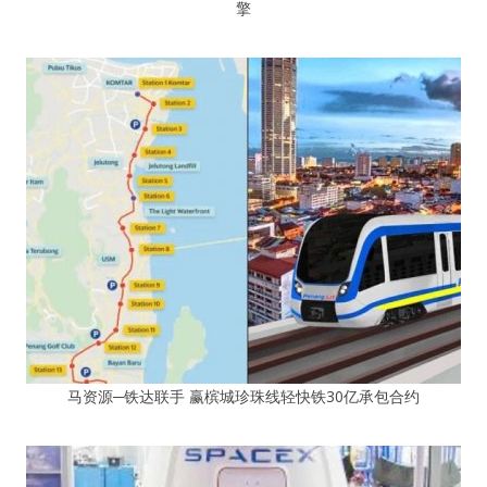
擎
马资源─铁达联手 赢槟城珍珠线轻快铁30亿承包合约