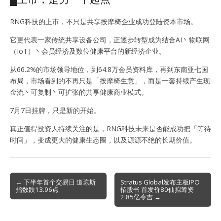
RNG科技的上市，不只是共享按摩椅企业成功登陆资本市场。
它更代表一家传统共享设备公司，正逐步转型成为结合AI丶物联网
（IoT）丶会员经济及数位健康平台的新经济企业。
从66.2%的市场领导地位，到64.8万会员资料库，再到东南亚七国
布局，市场看到的不再只是「按摩椅生意」，而是一套持续产生现
金流丶可复制丶可扩张的共享健康商业模式。
7月7日挂牌，只是新的开始。
真正值得投资人持续关注的是，RNG科技未来是否能成功把「等待
时间」，变成更大的健康生态圈，以及源源不绝的长期价值。
Post
← 下半年首个交易日 道琼斯
Stratus Global发布主板IPO
指数跌13.96点
招股书 首发价80仙拟筹资
navigation
2.85亿令吉 →