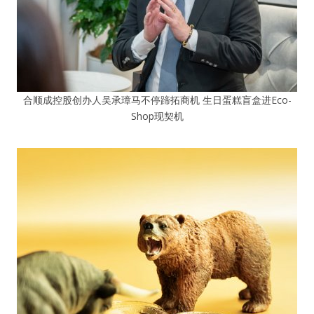
合顺成控股创办人吴承璋马不停蹄拓商机 生日蛋糕盲盒进Eco-
Shop现契机