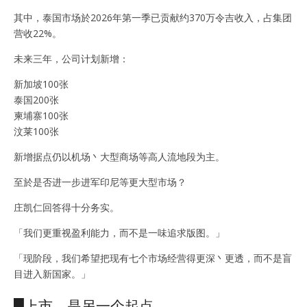
其中，泰国市场於2026年第一季已贡献约370万令吉收入，占集团
营收22%。
未来三年，公司计划新增：
新加坡100张
泰国200张
柬埔寨100张
汶莱100张
新增据点仍以机场丶大型商场等高人流地段为主。
至於是否进一步进军印尼等更大型市场？
庄凯仁回答得十分务实。
「我们更重视盈利能力，而不是一味追求版图。」
「现阶段，我们希望把现有七个市场经营得更深丶更透，而不是盲
目进入新国家。」
█上市，是另一个起点