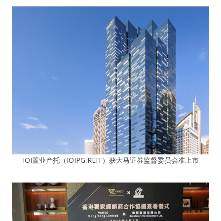
IOI置业产托（IOIPG REIT）获大马证券监督委员会准上市