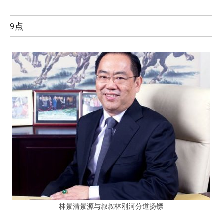
9点
林景清景源与叔叔林刚河分道扬镖