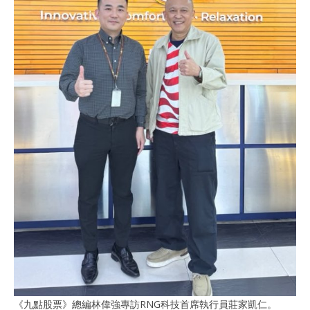
《九點股票》總編林偉強專訪RNG科技首席執行員莊家凱仁。