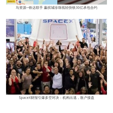
马资源─铁达联手 赢槟城珍珠线轻快铁30亿承包合约
SpaceX财报引爆多空对决：机构出逃，散户接盘