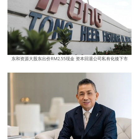
东和资源大股东出价RM2.55现金 资本回退公司私有化後下市