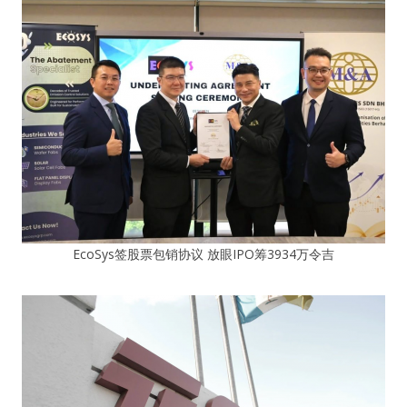
EcoSys签股票包销协议 放眼IPO筹3934万令吉