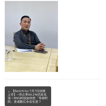
Post
← 【Rest N Go 7月7日挂牌
上市】─市占率66.2%仍未见
navigation
顶！RNG科技如何把「等候时
间」变成数亿令吉生意？