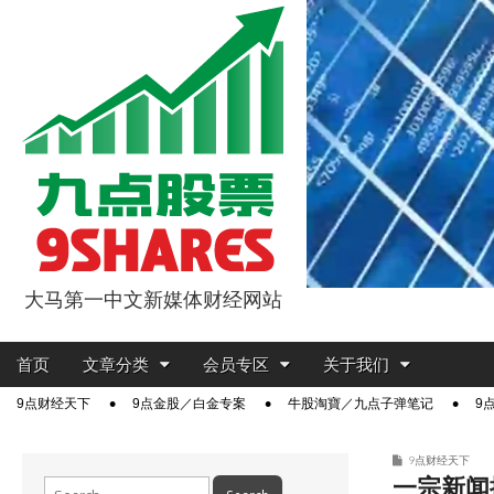
大马第一中文新媒体财经网站
9点股票
Main
Skip
首页
文章分类
会员专区
关于我们
menu
to
Sub
9点财经天下
9点金股／白金专案
牛股淘寶／九点子弹笔记
9
content
menu
9点财经天下
一宗新闻撞
Search