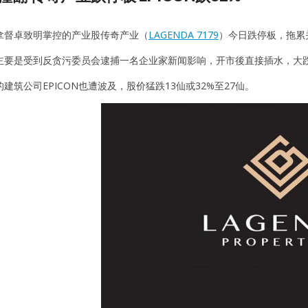
拿督卓致明掌控的产业股传奇产业（
LAGENDA 7179
）今日跌停板，拖累关
要是受到反贪污委员会逮捕一名企业家新闻影响，开市後直接插水，大跌49
建筑公司EPICON也遭波及，股价猛跌13仙或32%至27仙。