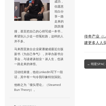
成功，
但愿意
坦白分
享一路
走来的
跌跌撞
撞，甚至把自己的心得写成一本书，
传奇产业（L
希望别人少走一些冤枉路，这样的人
并不多。
建更多人人
马来西亚旅台企业家潘健成最近出版
新书《为自己争气》，并举办新书分
享会，与读者谈创业丶谈人生，也谈
Post
← 明星SPAC 
一路走来的体悟。
navigation
活动结束後，他在LinkedIn写下一段
话，其中有一句令我印象特别深刻。
他称之为「馒头理论」（Steamed
Bun Theory）。