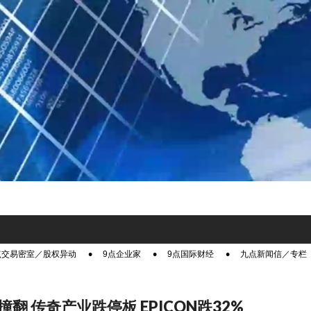
点交易密室／股权异动
9点企业家
9点国际财经
九点新闻信／专栏
翻 传奇产业跌停板 EPICON跌32%