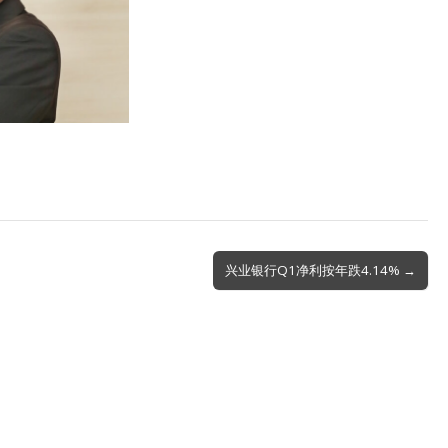
兴业银行Q1净利按年跌4.14% →