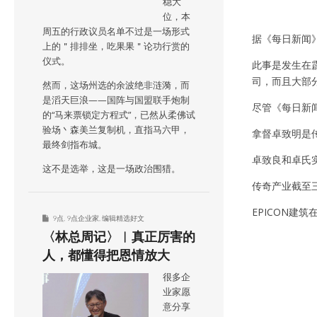
稳大
位，本
周五的行政议员名单不过是一场形式
据《每日新闻
上的＂排排坐，吃果果＂论功行赏的
仪式。
此事是发生在
司，而且大部
然而，这场州选的余波绝非涟漪，而
是滔天巨浪——国阵与国盟联手炮制
尽管《每日新
的“马来票锁定方程式”，已然从柔佛试
验场丶森美兰复制机，直指马六甲，
拿督卓致明是传
最终剑指布城。
卓致良和卓氏实
这不是选举，这是一场政治围猎。
传奇产业截至三
EPICON建
9点
,
9点企业家
,
编辑精选好文
〈林总周记〉︱真正厉害的
人，都懂得把恩情放大
很多企
业家愿
意分享