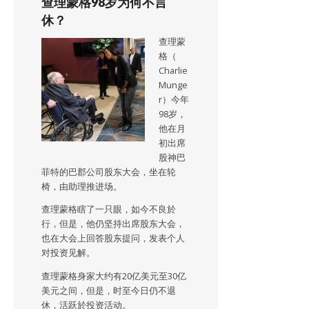
查理蒙格98岁为何不言
休？
查理蒙
格（
Charlie
Munge
r）今年
98岁，
他在月
初出席
股神巴
菲特的巴郡公司股东大会，坐在轮
椅，由助理推进场。
查理蒙格瞎了一只眼，如今不良於
行，但是，他仍坚持出席股东大会，
也在大会上回答股东提问，发表个人
对投资见解。
查理蒙格身家大约有20亿美元至30亿
美元之间，但是，时至今日仍不退
休，活跃於投资活动。