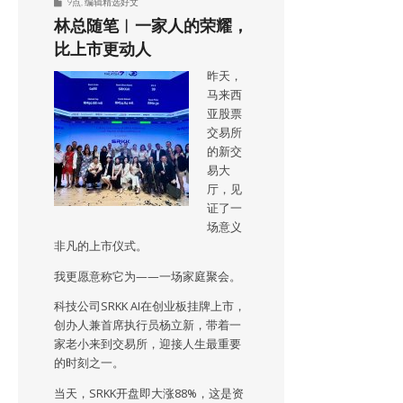
9点
,
编辑精选好文
林总随笔︱一家人的荣耀，
比上市更动人
昨天，
马来西
亚股票
交易所
的新交
易大
厅，见
证了一
场意义
非凡的上市仪式。
我更愿意称它为——一场家庭聚会。
科技公司SRKK AI在创业板挂牌上市，
创办人兼首席执行员杨立新，带着一
家老小来到交易所，迎接人生最重要
的时刻之一。
当天，SRKK开盘即大涨88%，这是资