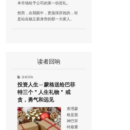
本市场给予公司的第一份贺礼。
然而，在我眼中，更值得庆祝的，却
是站在杨立新身旁的那一大家人。
读者回响
读者回响
投资人生 ─ 蒙格送给巴菲
特三个＂人生礼物＂ 戒
贪，勇气和远见
查理蒙
格是股
神巴菲
特最重