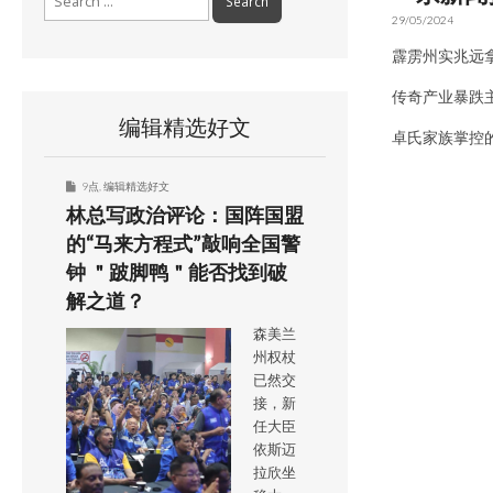
for:
29/05/2024
霹雳州实兆远
传奇产业暴跌主
编辑精选好文
卓氏家族掌控的
9点
,
编辑精选好文
林总写政治评论：国阵国盟
的“马来方程式”敲响全国警
钟 ＂跛脚鸭＂能否找到破
解之道？
森美兰
州权杖
已然交
接，新
任大臣
依斯迈
拉欣坐