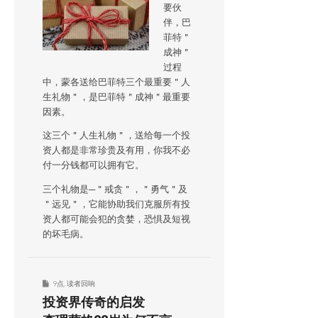
要伙
伴，巴
菲特＂
成神＂
过程
中，蒙各送给巴菲特三个最重要＂人
生礼物＂，是巴菲特＂成神＂最重要
因素。
这三个＂人生礼物＂，送给每一个投
资人都是非常珍贵及有用，你我不必
付一分钱都可以拥有它。
三个礼物是─＂戒贪＂，＂勇气＂及
＂远见＂，它能协助我们克服所有投
资人都可能会犯的贪婪，恐惧及短视
的坏毛病。
9点
,
读者回响
投资界传奇的启发