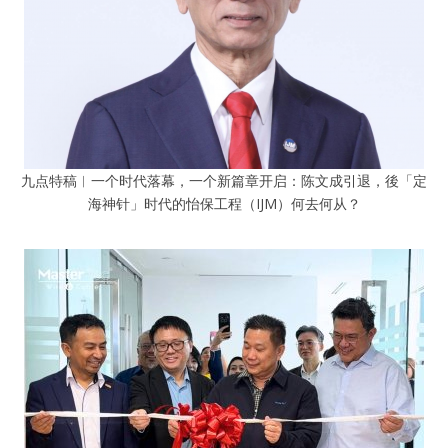
九点特稿︱一个时代落幕，一个新篇章开启：陈文成引退，後「定
海神针」时代的怡保工程（IJM）何去何从？