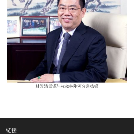
林景清景源与叔叔林刚河分道扬镖
链接