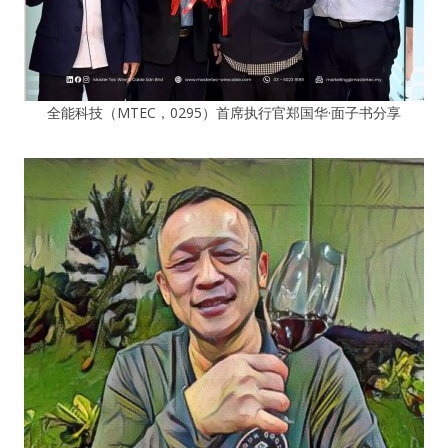
全能科技（MTEC，0295）首席执行官郑国华·面子书分享