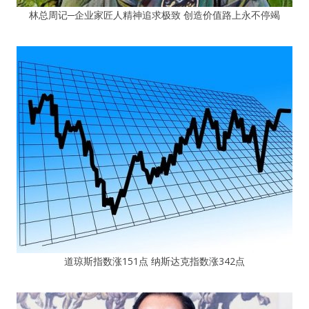
林总周记─企业家匠人精神追求极致 创造价值路上永不停竭
道琼斯指数涨151点 纳斯达克指数涨342点