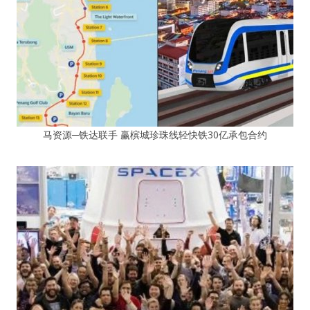
马资源─铁达联手 赢槟城珍珠线轻快铁30亿承包合约