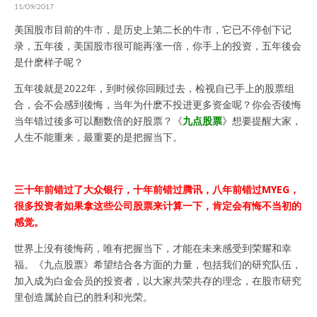
11/09/2017
美国股市目前的牛市，是历史上第二长的牛市，它已不停创下记
录，五年後，美国股市很可能再涨一倍，你手上的投资，五年後会
是什麽样子呢？
五年後就是2022年，到时候你回顾过去，检视自已手上的股票组
合，会不会感到後悔，当年为什麽不投进更多资金呢？你会否後悔
当年错过後多可以翻数倍的好股票？《
九点股票
》想要提醒大家，
人生不能重来，最重要的是把握当下。
三十年前错过了大众银行，十年前错过腾讯，八年前错过MYEG，
很多投资者如果拿这些公司股票来计算一下，肯定会有悔不当初的
感觉。
世界上没有後悔药，唯有把握当下，才能在未来感受到荣耀和幸
福。《九点股票》希望结合各方面的力量，包括我们的研究队伍，
加入成为白金会员的投资者，以大家共荣共存的理念，在股市研究
里创造属於自已的胜利和光荣。