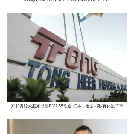
东和资源大股东出价RM2.55现金 资本回退公司私有化後下市