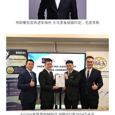
华阳餐饮宣布进军海外 大马美食插旗印尼，毛里求斯
EcoSys签股票包销协议 放眼IPO筹3934万令吉