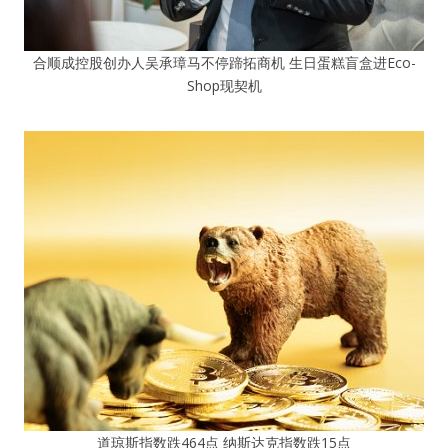
合顺成控股创办人吴承璋马不停蹄拓商机 生日蛋糕盲盒进Eco-
Shop现契机
道琼斯指数跌464点 纳斯达克指数跌15点