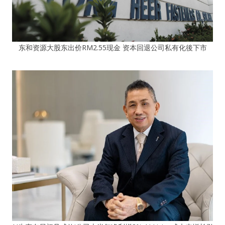
东和资源大股东出价RM2.55现金 资本回退公司私有化後下市