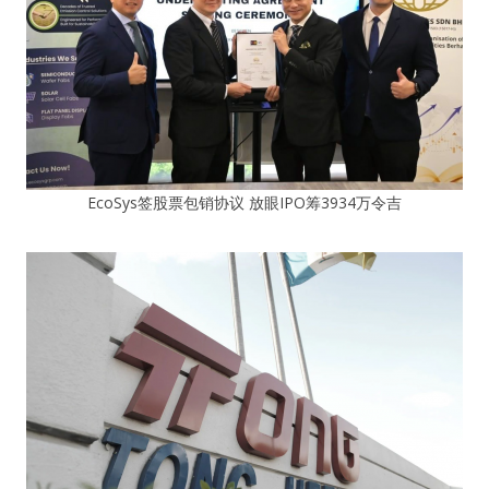
EcoSys签股票包销协议 放眼IPO筹3934万令吉