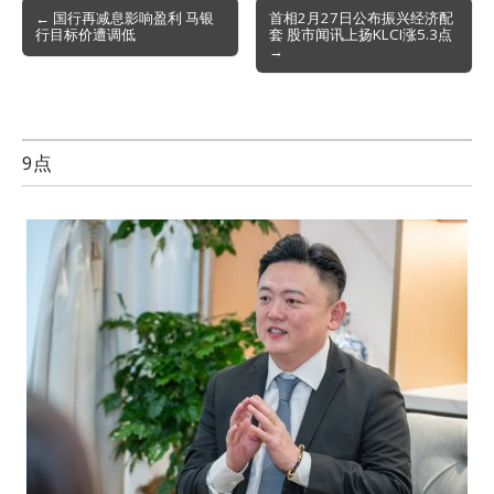
Post
← 国行再减息影响盈利 马银
首相2月27日公布振兴经济配
行目标价遭调低
套 股市闻讯上扬KLCI涨5.3点
navigation
→
9点