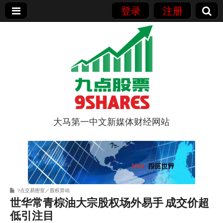
登录
注册
大马第一中文新媒体财经网站
9点股票
9点交易密室／股权异动
世华常青棕油大宗股权场外易手 成交价超
低引注目