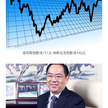
道琼斯指数涨151点 纳斯达克指数涨342点