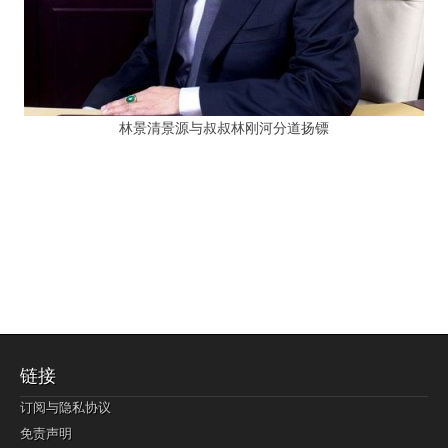
林景清景源与叔叔林刚河分道扬镖
链接
订阅与隐私协议
免责声明