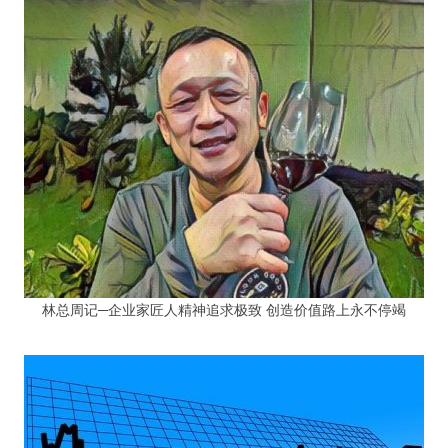
林总周记─企业家匠人精神追求极致 创造价值路上永不停竭