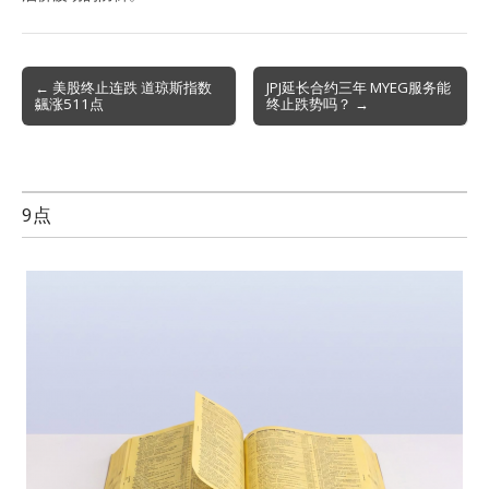
Post
← 美股终止连跌 道琼斯指数
JPJ延长合约三年 MYEG服务能
飊涨511点
终止跌势吗？ →
navigation
9点