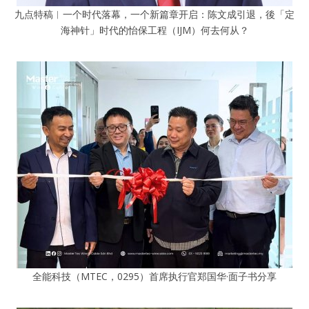
九点特稿︱一个时代落幕，一个新篇章开启：陈文成引退，後「定
海神针」时代的怡保工程（IJM）何去何从？
全能科技（MTEC，0295）首席执行官郑国华·面子书分享