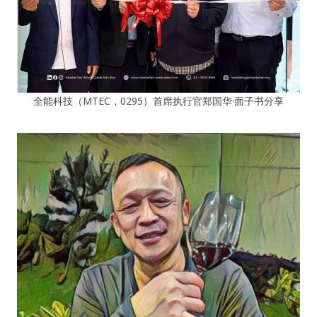
全能科技（MTEC，0295）首席执行官郑国华·面子书分享