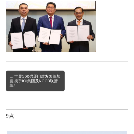
Post
← 世界500强厦门建发浆纸加
盟 携手IOI集团及NGGB联营
navigation
纸厂
9点