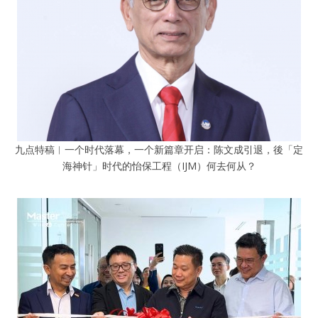
九点特稿︱一个时代落幕，一个新篇章开启：陈文成引退，後「定
海神针」时代的怡保工程（IJM）何去何从？