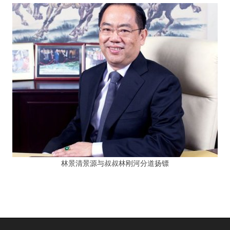
林景清景源与叔叔林刚河分道扬镖