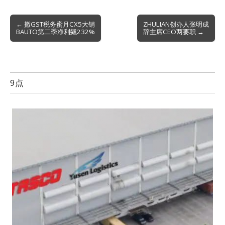
Post
← 撤GST税务蜜月CX5大销
ZHULIAN创办人张明成
BAUTO第二季净利飊232%
辞主席CEO两要职 →
navigation
9点