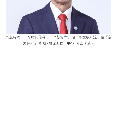
九点特稿︱一个时代落幕，一个新篇章开启：陈文成引退，後「定
海神针」时代的怡保工程（IJM）何去何从？