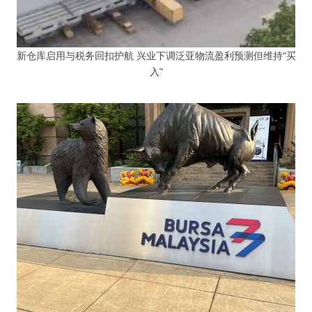
新仓库启用与税务回扣护航 兴业下调泛亚物流盈利预测但维持“买
入”