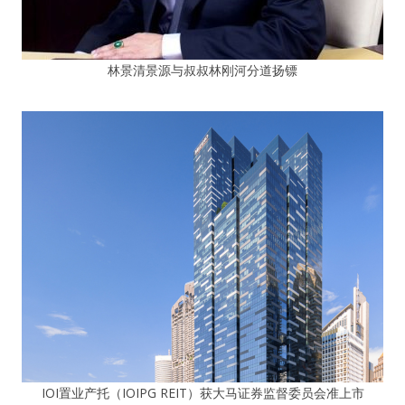
林景清景源与叔叔林刚河分道扬镖
IOI置业产托（IOIPG REIT）获大马证券监督委员会准上市