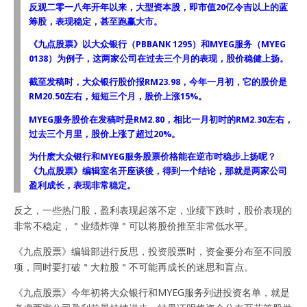
反观二零一八年开年以来，大型资本股，即市值20亿令吉以上的蓝
筹股，表现稳定，甚至跑赢大市。
《九点股票》以大众银行（PBBANK 1295）和MYEG服务（MYEG
0138）为例子，这两家公司在过去三个月的表现，股价稳健上扬。
截至发稿时，大众银行股价报RM23.98，今年一月初，它的股价是
RM20.50左右，短短三个月，股价上涨15%。
MYEG服务股价在发稿时是RM2.80，相比一月初时的RM2.30左右，
过去三个月里，股价上涨了超过20%。
为什麽大众银行和MYEG服务股票价格能在逆市时稳步上扬呢？
《九点股票》编辑室名开座谈後，得到一个结论，那就是两家公司
盈利成长，表现非常稳定。
反之，一些热门股，盈利表现起落不定，业绩下跌时，股价表现的
非常不稳定，＂业绩炸弹＂可以将股价推至非常低水平。
《九点股票》编辑部进行反思，投资股票时，资金要分布至不同股
项，同时要打破＂大粒股＂不可能再成长的迷思和盲点。
《九点股票》今年初将大众银行和MYEG服务列进投资名单，就是