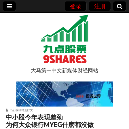
登录
注册
大马第一中文新媒体财经网站
9点股票
9点
,
编辑精选好文
中小股今年表现差劲
为何大众银行MYEG什麽都沒做