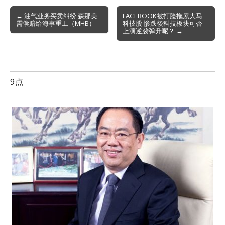
Post
← 油气业务买卖纠纷 森那美
FACEBOOK被打脸拖累大马
需偿赔给海事重工（MHB）
科技股 惨跌後科技板块可否
navigation
上演逆袭弹升呢？ →
9点