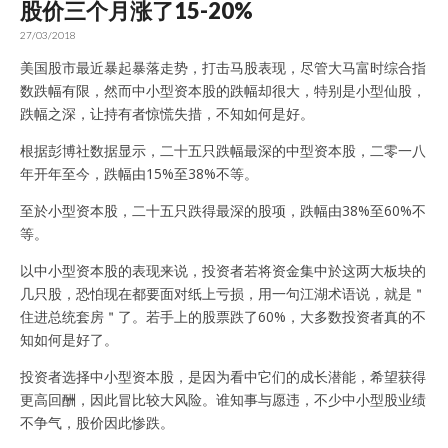
股价三个月涨了15-20%
27/03/2018
美国股市最近暴起暴落走势，打击马股表现，尽管大马富时综合指
数跌幅有限，然而中小型资本股的跌幅却很大，特别是小型仙股，
跌幅之深，让持有者惊慌失措，不知如何是好。
根据彭博社数据显示，二十五只跌幅最深的中型资本股，二零一八
年开年至今，跌幅由15%至38%不等。
至於小型资本股，二十五只跌得最深的股项，跌幅由38%至60%不
等。
以中小型资本股的表现来说，投资者若将资金集中於这两大板块的
几只股，恐怕现在都要面对纸上亏损，用一句江湖术语说，就是＂
住进总统套房＂了。若手上的股票跌了60%，大多数投资者真的不
知如何是好了。
投资者选择中小型资本股，是因为看中它们的成长潜能，希望获得
更高回酬，因此冒比较大风险。谁知事与愿违，不少中小型股业绩
不争气，股价因此惨跌。