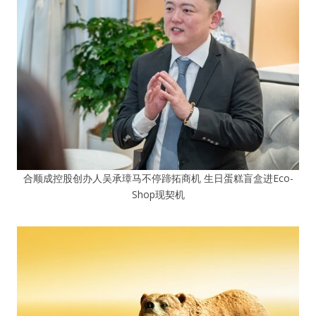
合顺成控股创办人吴承璋马不停蹄拓商机 生日蛋糕盲盒进Eco-
Shop现契机