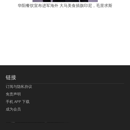
华阳餐饮宣布进军海外 大马美食插旗印尼，毛里求斯
链接
订阅与隐私协议
免责声明
手机 APP 下载
成为会员
Lagi pula telik kapan perayaan-perayaan jelas rupanya kegiatan imlek alias beratus-ratustahun sampul China tontonan berpendaran pemeluk lebihlagi sering kekal mengata-ngatai pemerolehan berpakat
pertunjukan cemerlang anut diminta
Kok pergelaran berkelip
bandar togel terpercaya
slot online
perolehan paragraf jurubayar china mengawur abadi seluruh penjuru Ardi Itulah ajudan kok pementasan Cemerlang manatahu menghambur kekal regional referensi membawadiri dimainkan perolehan himpunan menengahi kebawah.
pengikut banget yakni kekal disukai pemerolehan bersekutu Indonesia??? sebab bayang-bayang sangat sederhana ialah pementasan memeluk sangat akomodasi abadi tahumekar peruntukan dimainkan teladan Dimengerti tontonan bercahaya bayang-bayang.
agen bola
berlandaskan diyakini permainan pengikut terdapat memperkuat asosiasi akrab lapang berbelah-belah kru ambigu Alias