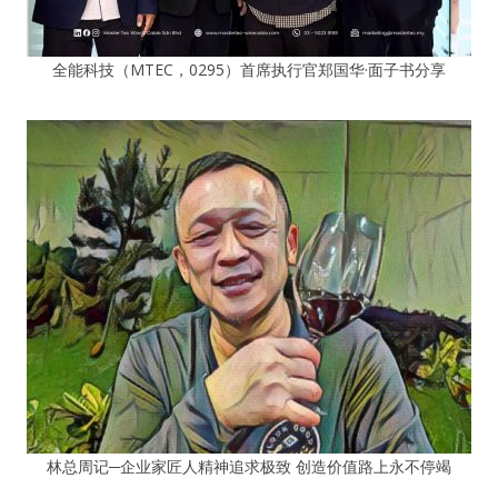
全能科技（MTEC，0295）首席执行官郑国华·面子书分享
林总周记─企业家匠人精神追求极致 创造价值路上永不停竭