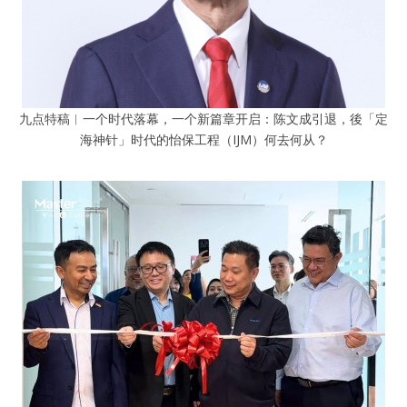
九点特稿︱一个时代落幕，一个新篇章开启：陈文成引退，後「定
海神针」时代的怡保工程（IJM）何去何从？