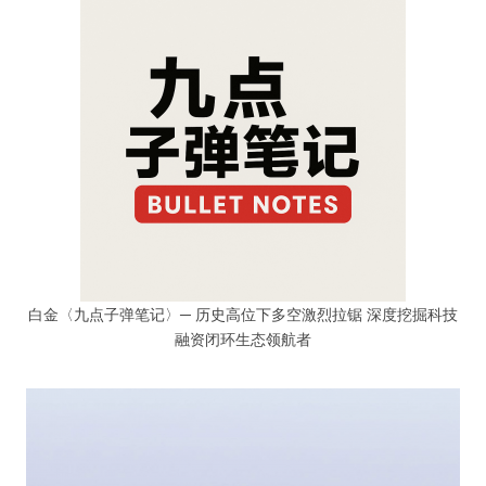
白金〈九点子弹笔记〉─ 历史高位下多空激烈拉锯 深度挖掘科技
融资闭环生态领航者