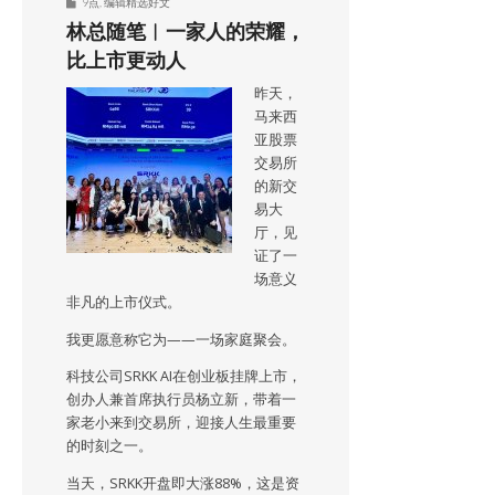
9点
,
编辑精选好文
林总随笔︱一家人的荣耀，
比上市更动人
昨天，
马来西
亚股票
交易所
的新交
易大
厅，见
证了一
场意义
非凡的上市仪式。
我更愿意称它为——一场家庭聚会。
科技公司SRKK AI在创业板挂牌上市，
创办人兼首席执行员杨立新，带着一
家老小来到交易所，迎接人生最重要
的时刻之一。
当天，SRKK开盘即大涨88%，这是资