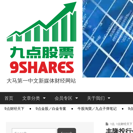
大马第一中文新媒体财经网站
9点股票
Main
Skip
首页
文章分类
会员专区
关于我们
menu
to
Sub
9点财经天下
9点金股／白金专案
牛股淘寶／九点子弹笔记
9
content
menu
9点
,
9点财经天下
丰隆投行
Search