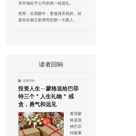
本市场给予公司的第一份贺礼。
然而，在我眼中，更值得庆祝的，却
是站在杨立新身旁的那一大家人。
读者回响
读者回响
投资人生 ─ 蒙格送给巴菲
特三个＂人生礼物＂ 戒
贪，勇气和远见
查理蒙
格是股
神巴菲
特最重