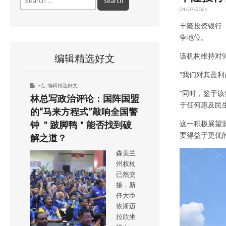
for:
01/07/2026
丰隆投资银行（
争地位。
该机构维持对9
编辑精选好文
“我们对其盈
9点
,
编辑精选好文
“同时，鉴于该
林总写政治评论：国阵国盟
于任何惠及民
的“马来方程式”敲响全国警
这一积极展望源
钟 ＂跛脚鸭＂能否找到破
要得益于更优
解之道？
森美兰
州权杖
已然交
接，新
任大臣
依斯迈
拉欣坐