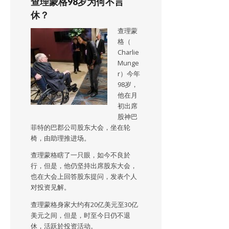
查理蒙格98岁为何不言
休？
查理蒙
格（
Charlie
Munge
r）今年
98岁，
他在月
初出席
股神巴
菲特的巴郡公司股东大会，坐在轮
椅，由助理推进场。
查理蒙格瞎了一只眼，如今不良於
行，但是，他仍坚持出席股东大会，
也在大会上回答股东提问，发表个人
对投资见解。
查理蒙格身家大约有20亿美元至30亿
美元之间，但是，时至今日仍不退
休，活跃於投资活动。