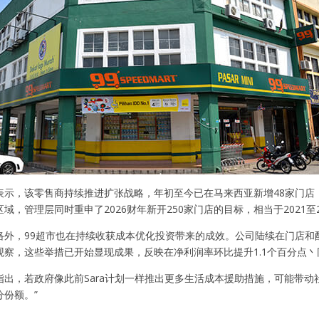
表示，该零售商持续推进扩张战略，年初至今已在马来西亚新增48家门店
域，管理层同时重申了2026财年新开250家门店的目标，相当于2021至2
络外，99超市也在持续收获成本优化投资带来的成效。公司陆续在门店和
察，这些举措已开始显现成果，反映在净利润率环比提升1.1个百分点丶同
指出，若政府像此前Sara计划一样推出更多生活成本援助措施，可能带动
分份额。”