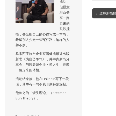
成功，
但愿意
Post
坦白分
← 道琼斯指数
享一路
navigation
走来的
跌跌撞
撞，甚至把自己的心得写成一本书，
希望别人少走一些冤枉路，这样的人
并不多。
马来西亚旅台企业家潘健成最近出版
新书《为自己争气》，并举办新书分
享会，与读者谈创业丶谈人生，也谈
一路走来的体悟。
活动结束後，他在LinkedIn写下一段
话，其中有一句令我印象特别深刻。
他称之为「馒头理论」（Steamed
Bun Theory）。