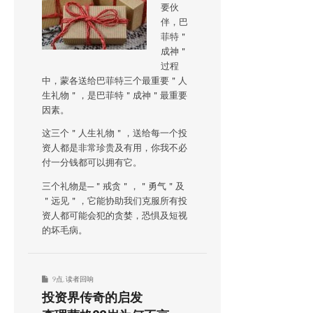
要伙
伴，巴
菲特＂
成神＂
过程
中，蒙各送给巴菲特三个最重要＂人
生礼物＂，是巴菲特＂成神＂最重要
因素。
这三个＂人生礼物＂，送给每一个投
资人都是非常珍贵及有用，你我不必
付一分钱都可以拥有它。
三个礼物是─＂戒贪＂，＂勇气＂及
＂远见＂，它能协助我们克服所有投
资人都可能会犯的贪婪，恐惧及短视
的坏毛病。
9点
,
读者回响
投资界传奇的启发