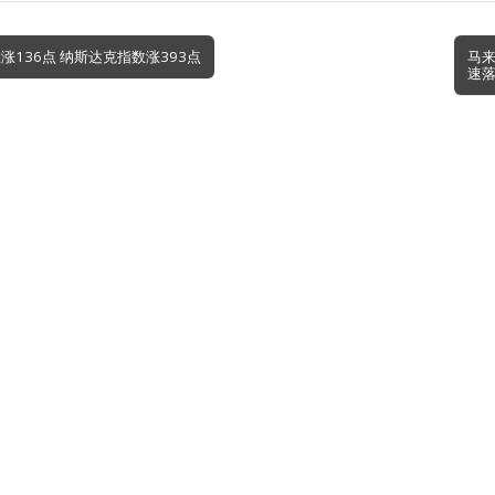
涨136点 纳斯达克指数涨393点
马来
速落