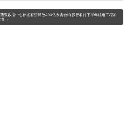
西亚数据中心热潮有望释放400亿令吉合约 投行看好下半年机电工程加
地 →