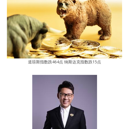
道琼斯指数跌464点 纳斯达克指数跌15点