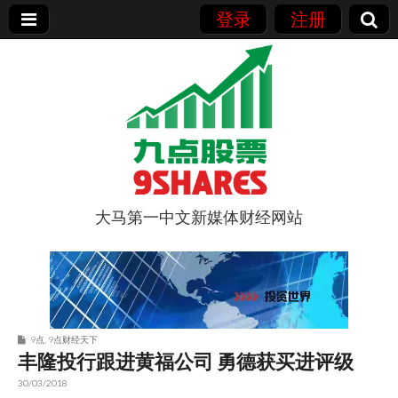
登录
注册
大马第一中文新媒体财经网站
9点股票
9点
,
9点财经天下
丰隆投行跟进黄福公司 勇德获买进评级
30/03/2018