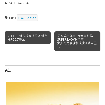
#ENGTEX#5056
Tags:
ENGTEX 5056
Post
← OPEC动作推高油价 布油每
周五成功分享─大马银行界
桶70.27美元
SUPER LADY谢伊雯
navigation
女人要用表现和成绩证明自已
→
9点