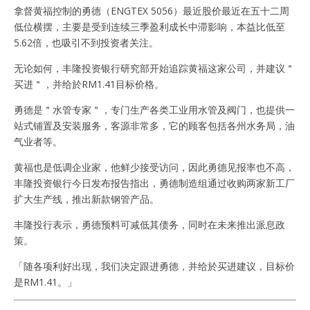
拿督黄福控制的勇德（ENGTEX 5056）最近股价最近在五十二周
低位横摆，主要是受到连续三季盈利成长中滞影响，本益比低至
5.62倍，也吸引不到投资者关注。
无论如何，丰隆投资银行研究部开始追踪黄福这家公司，并建议＂
买进＂，并给於RM1.41目标价格。
勇德是＂水管专家＂，专门生产各类工业用水管及阀门，也提供一
站式铺置及安装服务，客源非常多，它的顾客包括各州水务局，油
气业者等。
黄福也是低调企业家，他鲜少接受访问，因此勇德见报率也不高，
丰隆投资银行今日发布报告指出，勇德制造组通过收购两家新工厂
扩大生产线，推出新款钢管产品。
丰隆投行表示，勇德预料可减低其债务，同时在未来推出派息政
策。
「随各项利好出现，我们决定跟进勇德，并给於买进建议，目标价
是RM1.41。」