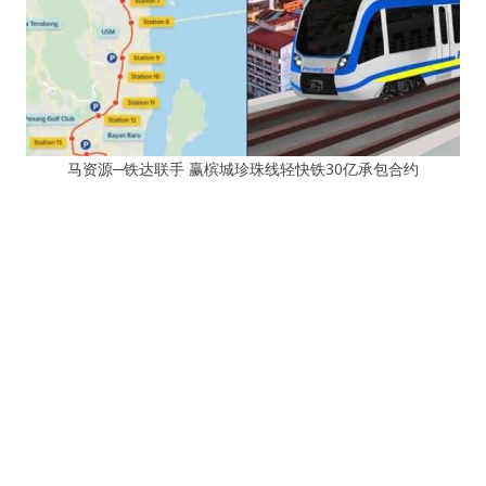
马资源─铁达联手 赢槟城珍珠线轻快铁30亿承包合约