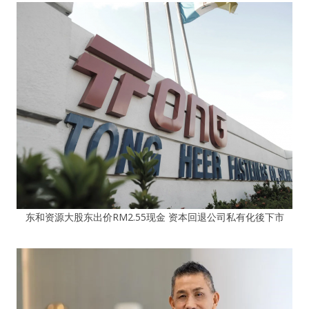
东和资源大股东出价RM2.55现金 资本回退公司私有化後下市