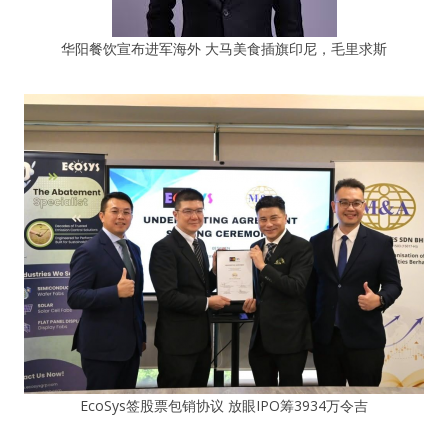
华阳餐饮宣布进军海外 大马美食插旗印尼，毛里求斯
EcoSys签股票包销协议 放眼IPO筹3934万令吉