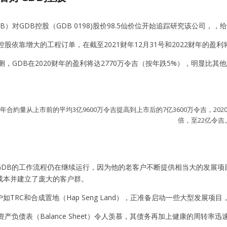
IB）对GDB控股（GDB 0198)股价98.5仙价位开始追踪研究该公司，，
控股依靠增大的工程订单，在截至2021财年12月31号和2022财年的盈利
預测，GDB在2020财年的盈利将达2770万令吉（按年跌5%），明显比其
将年合約量从上市前的平均3亿9600万令吉提高到上市后的7亿3600万令吉，202
倍，至22亿令吉
GDB的工作流程仍在继续运行，因为他的老客户不断提供相当大的发展项
成本并建立了庞大的客户群。
如TRC和合成置地（Hap Seng Land），正准备启动一些大型发展
资产负债表（Balance Sheet）令人羡慕，其债务再加上健康的周转率