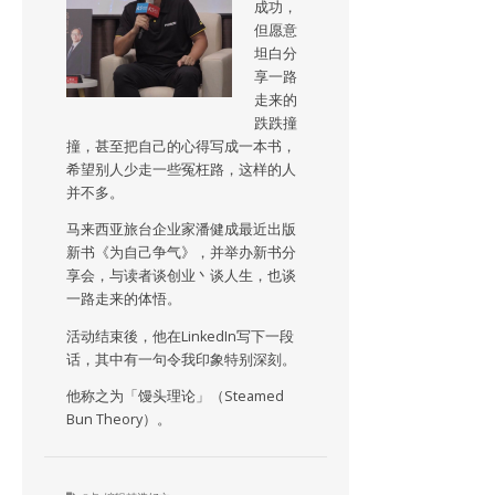
成功，
但愿意
坦白分
享一路
走来的
跌跌撞
撞，甚至把自己的心得写成一本书，
希望别人少走一些冤枉路，这样的人
并不多。
马来西亚旅台企业家潘健成最近出版
新书《为自己争气》，并举办新书分
享会，与读者谈创业丶谈人生，也谈
一路走来的体悟。
活动结束後，他在LinkedIn写下一段
话，其中有一句令我印象特别深刻。
他称之为「馒头理论」（Steamed
Bun Theory）。