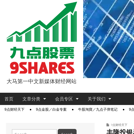
大马第一中文新媒体财经网站
9点股票
Main
Skip
首页
文章分类
会员专区
关于我们
menu
to
Sub
9点财经天下
9点金股／白金专案
牛股淘寶／九点子弹笔记
9
content
menu
9点财经天下
丰隆投银
Search