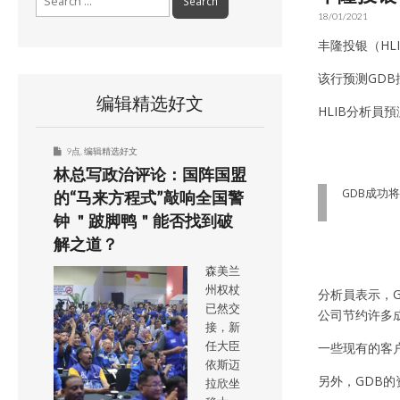
for:
18/01/2021
丰隆投银（HL
该行预测GDB
编辑精选好文
HLIB分析員
9点
,
编辑精选好文
林总写政治评论：国阵国盟
GDB成功
的“马来方程式”敲响全国警
钟 ＂跛脚鸭＂能否找到破
解之道？
森美兰
州权杖
分析員表示，
已然交
公司节约许多
接，新
任大臣
一些现有的客户
依斯迈
另外，GDB的
拉欣坐