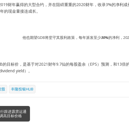
2019财年赢得的大型合约，并在阻碍重重的2020财年，收录3%的净
22财年的现金量接连成长。
他也期望GDB将坚守其股利政策，每年派发至少
30%
的净利，20
B的目标价，是基于对2021财年9.7仙的每股盈余（EPS）预测，和13
idend yield）。
控股
丰隆投银HLIB
银行跟进霹雳运通
调高目标价格