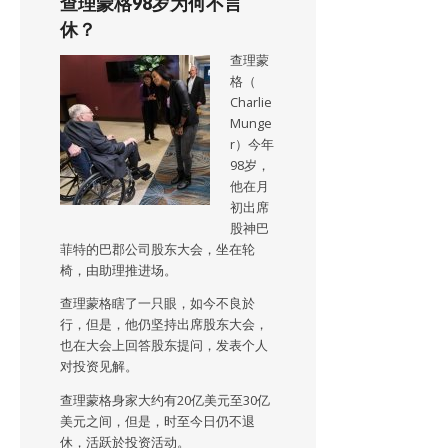
查理蒙格98岁为何不言
休？
查理蒙
格（
Charlie
Munge
r）今年
98岁，
他在月
初出席
股神巴
菲特的巴郡公司股东大会，坐在轮
椅，由助理推进场。
查理蒙格瞎了一只眼，如今不良於
行，但是，他仍坚持出席股东大会，
也在大会上回答股东提问，发表个人
对投资见解。
查理蒙格身家大约有20亿美元至30亿
美元之间，但是，时至今日仍不退
休，活跃於投资活动。