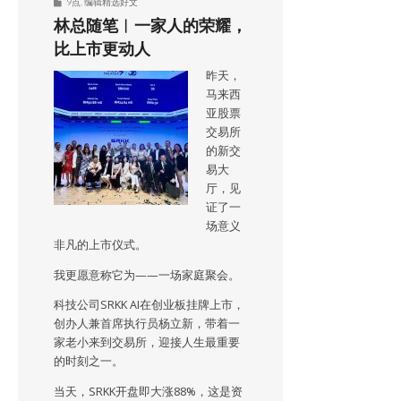
9点
,
编辑精选好文
林总随笔︱一家人的荣耀，
比上市更动人
昨天，
马来西
亚股票
交易所
的新交
易大
厅，见
证了一
场意义
非凡的上市仪式。
我更愿意称它为——一场家庭聚会。
科技公司SRKK AI在创业板挂牌上市，
创办人兼首席执行员杨立新，带着一
家老小来到交易所，迎接人生最重要
的时刻之一。
当天，SRKK开盘即大涨88%，这是资