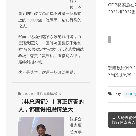
稳大
GDB将实施在
位，本
2021和20
周五的行政议员名单不过是一场形式
上的＂排排坐，吃果果＂论功行赏的
仪式。
然而，这场州选的余波绝非涟漪，而
是滔天巨浪——国阵与国盟联手炮制
的“马来票锁定方程式”，已然从柔佛试
验场丶森美兰复制机，直指马六甲，
最终剑指布城。
豐隆投行对GD
这不是选举，这是一场政治围猎。
3%的股息率（div
Tags:
GDB
9点
,
9点企业家
,
编辑精选好文
〈林总周记〉︱真正厉害的
人，都懂得把恩情放大
Post
← 大马投资
很多企
投行建议买入
navigation
业家愿
意分享