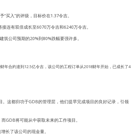
给予“买入”的评级，目标价在1.37令吉。
将接连有双倍成长至6070万令吉和6240万令吉。
他建筑公司预期的20%到80%跌幅要强许多。
0财年合約達到12.5亿令吉，该公司的工程订单从2018财年开始，已成长了4
。
目。这都归功于GDB的管理层，他们提早完成项目的良好记录，引领
项目，而GDB将可能从中获取未来的工作项目。
迅速增长了该公司的现金量。