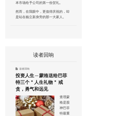
本市场给予公司的第一份贺礼。
然而，在我眼中，更值得庆祝的，却
是站在杨立新身旁的那一大家人。
读者回响
读者回响
投资人生 ─ 蒙格送给巴菲
特三个＂人生礼物＂ 戒
贪，勇气和远见
查理蒙
格是股
神巴菲
特最重