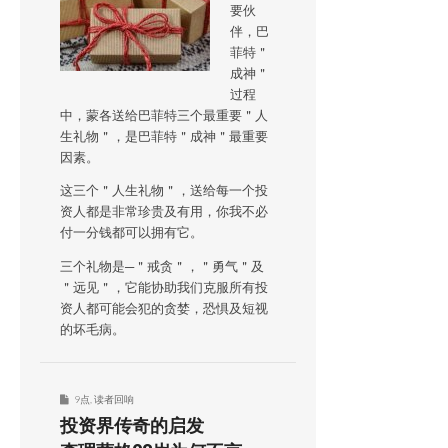
要伙
伴，巴
菲特＂
成神＂
过程
中，蒙各送给巴菲特三个最重要＂人
生礼物＂，是巴菲特＂成神＂最重要
因素。
这三个＂人生礼物＂，送给每一个投
资人都是非常珍贵及有用，你我不必
付一分钱都可以拥有它。
三个礼物是─＂戒贪＂，＂勇气＂及
＂远见＂，它能协助我们克服所有投
资人都可能会犯的贪婪，恐惧及短视
的坏毛病。
9点
,
读者回响
投资界传奇的启发