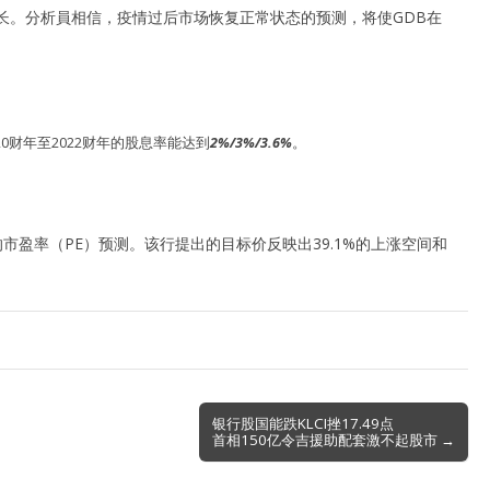
利成长。分析員相信，疫情过后市场恢复正常状态的预测，将使GDB在
20财年至2022财年的股息率能达到
2%/3%/3.6%
。
倍的市盈率（PE）预测。该行提出的目标价反映出39.1%的上涨空间和
银行股国能跌KLCI挫17.49点
首相150亿令吉援助配套激不起股市 →