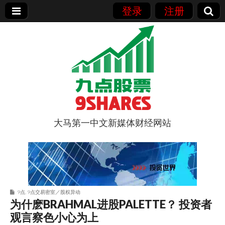
登录
注册
大马第一中文新媒体财经网站
9点股票
9点
,
9点交易密室／股权异动
为什麽BRAHMAL进股PALETTE？ 投资者
观言察色小心为上