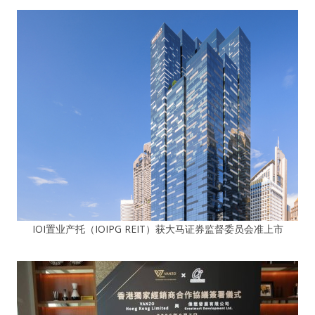
IOI置业产托（IOIPG REIT）获大马证券监督委员会准上市