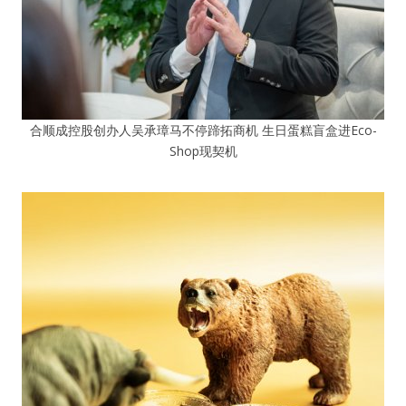
合顺成控股创办人吴承璋马不停蹄拓商机 生日蛋糕盲盒进Eco-
Shop现契机