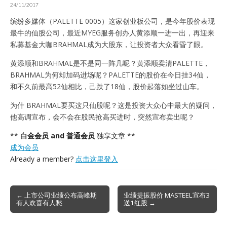
24/11/2017
缤纷多媒体（PALETTE 0005）这家创业板公司，是今年股价表现
最牛的仙股公司，最近MYEG服务创办人黄添顺一进一出，再迎来
私募基金大咖BRAHMAL成为大股东，让投资者大众看昏了眼。
黄添顺和BRAHMAL是不是同一阵几呢？黄添顺卖清PALETTE，
BRAHMAL为何却加码进场呢？PALETTE的股价在今日挂34仙，
和不久前最高52仙相比，己跌了18仙，股价起落如坐过山车。
为什 BRAHMAL要买这只仙股呢？这是投资大众心中最大的疑问，
他高调宣布，会不会在股民抢高买进时，突然宣布卖出呢？
**
白金会员 and 普通会员
独享文章 **
成为会员
Already a member?
点击这里登入
Post
← 上市公司业绩公布高峰期
业绩提振股价 MASTEEL宣布3
有人欢喜有人愁
送1红股 →
navigation