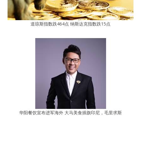
道琼斯指数跌464点 纳斯达克指数跌15点
华阳餐饮宣布进军海外 大马美食插旗印尼，毛里求斯