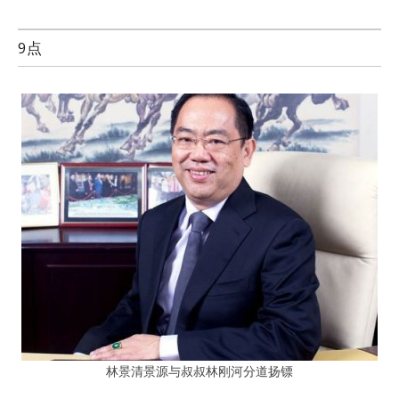
9点
林景清景源与叔叔林刚河分道扬镖