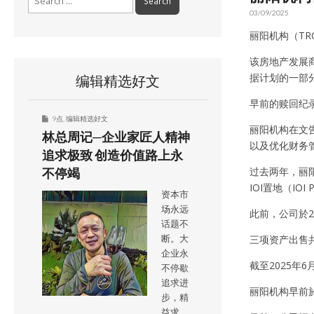
for:
03/09/2025
丽阳机构（TR
该房地产发展商
据计划的一部
编辑精选好文
早前的赎回纪录包
9点
,
编辑精选好文
丽阳机构在文
林总周记─企业家匠人精神
以及优化财务
追求极致 创造价值路上永
过去两年，丽阳机
不停竭
IOI置地（IOI P
资本市
场永远
此前，公司於202
话题不
三项资产出售
断。大
企业永
截至2025年6
不停歇
追求进
丽阳机构早前於
步，精
益求