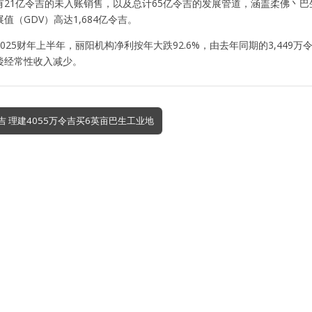
21亿令吉的未入账销售，以及总计65亿令吉的发展管道，涵盖柔佛丶巴生
值（GDV）高达1,684亿令吉。
025财年上半年，丽阳机构净利按年大跌92.6%，由去年同期的3,449万令
後经常性收入减少。
吉 理建4055万令吉买6英亩巴生工业地