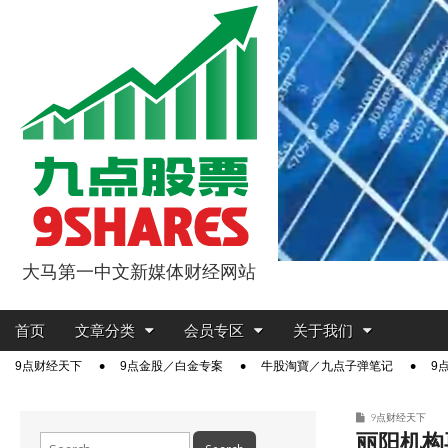
大马第一中文新媒体财经网站
9点股票
Main
Skip
首页
文章分类
会员专区
关于我们
menu
to
Sub
9点财经天下
9点金股／白金专案
牛股淘寶／九点子弹笔记
9
content
menu
9点财经天下
丽阳机构
Search