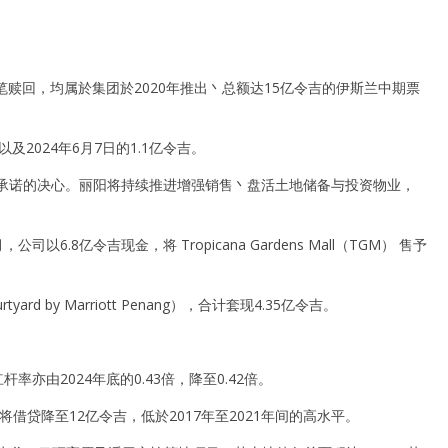
这两笔赎回，均属於集团於2020年推出丶总额达15亿令吉的伊斯兰中期票
以及2024年6月7日的1.1亿令吉。
资者承诺的决心。丽阳将持续推进增强销售丶盘活土地储备与投资物业，
亿令吉现金，将 Tropicana Gardens Mall（TGM） 售予
d by Marriott Penang），合计套现4.35亿令吉。
率亦由2024年底的0.43倍，降至0.42倍。
前将借贷降至12亿令吉，低於2017年至2021年间的高水平。