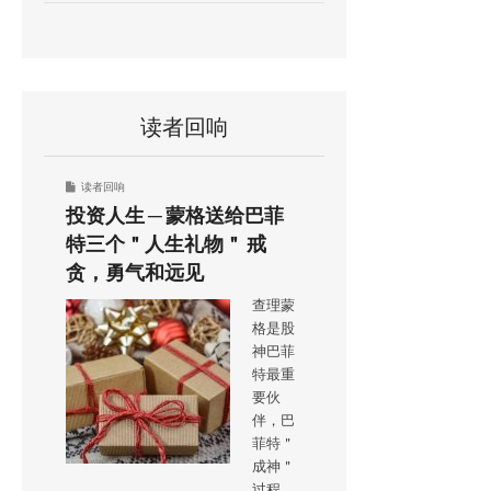
读者回响
读者回响
投资人生 ─ 蒙格送给巴菲
特三个＂人生礼物＂ 戒
贪，勇气和远见
查理蒙
格是股
神巴菲
特最重
要伙
伴，巴
菲特＂
成神＂
过程