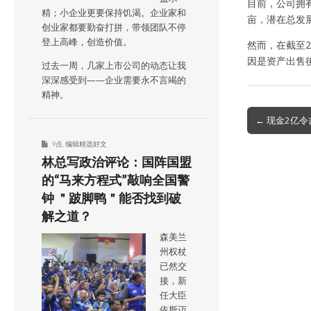
目前，公司拥有
精；小企业更要保持饥渴。企业家和
亩，潜在总发展
创业家都要勤奋打拼，带领团队不停
登上高峰，创造价值。
然而，在截至2
因是资产出售
过去一周，几家上市公司的动态让我
深深感受到——企业需要永不言竭的
精神。
Post
← 现金2亿令
navigation
9点
,
编辑精选好文
林总写政治评论：国阵国盟
的“马来方程式”敲响全国警
钟 ＂跛脚鸭＂能否找到破
解之道？
森美兰
州权杖
已然交
接，新
任大臣
依斯迈