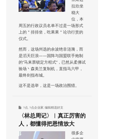
拉欣坐
稳大
位，本
周五的行政议员名单不过是一场形式
上的＂排排坐，吃果果＂论功行赏的
仪式。
然而，这场州选的余波绝非涟漪，而
是滔天巨浪——国阵与国盟联手炮制
的“马来票锁定方程式”，已然从柔佛试
验场丶森美兰复制机，直指马六甲，
最终剑指布城。
这不是选举，这是一场政治围猎。
9点
,
9点企业家
,
编辑精选好文
〈林总周记〉︱真正厉害的
人，都懂得把恩情放大
很多企