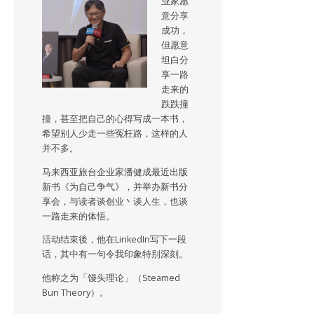
业家愿
意分享
成功，
但愿意
坦白分
享一路
走来的
跌跌撞
撞，甚至把自己的心得写成一本书，
希望别人少走一些冤枉路，这样的人
并不多。
马来西亚旅台企业家潘健成最近出版
新书《为自己争气》，并举办新书分
享会，与读者谈创业丶谈人生，也谈
一路走来的体悟。
活动结束後，他在LinkedIn写下一段
话，其中有一句令我印象特别深刻。
他称之为「馒头理论」（Steamed
Bun Theory）。