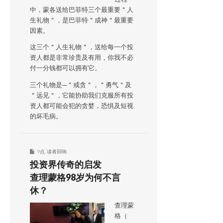
中，蒙各送给巴菲特三个最重要＂人
生礼物＂，是巴菲特＂成神＂最重要
因素。
这三个＂人生礼物＂，送给每一个投
资人都是非常珍贵及有用，你我不必
付一分钱都可以拥有它。
三个礼物是─＂戒贪＂，＂勇气＂及
＂远见＂，它能协助我们克服所有投
资人都可能会犯的贪婪，恐惧及短视
的坏毛病。
9点
,
读者回响
投资界传奇的启发
查理蒙格98岁为何不言
休？
查理蒙
格（