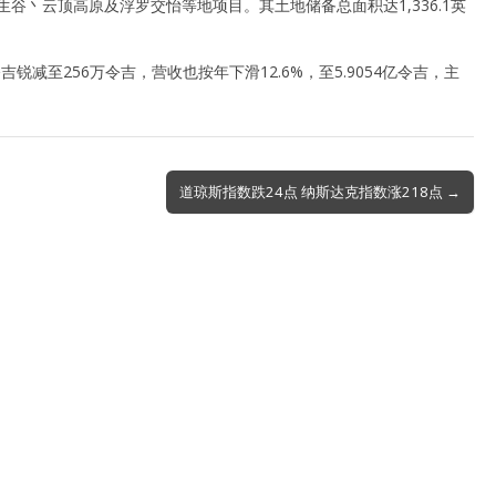
谷丶云顶高原及浮罗交怡等地项目。其土地储备总面积达1,336.1英
吉锐减至256万令吉，营收也按年下滑12.6%，至5.9054亿令吉，主
道琼斯指数跌24点 纳斯达克指数涨218点 →