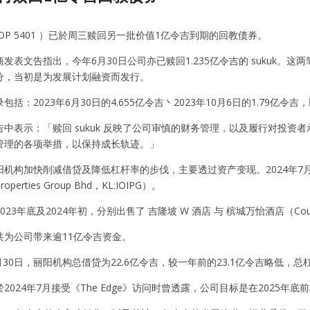
OP 5401 ）已於周三赎回另一批价值1亿令吉到期的回教债券。
发表文告指出，今年6月30日公司亦已赎回1.235亿令吉的 sukuk。
分，当初是为发展计划融资而发行。
括：2023年6月30日的4.655亿令吉丶2023年10月6日的1.79亿令吉，
告中表示：「赎回 sukuk 反映了公司审慎的财务管理，以及履行对投
管理的各项举措，以保持成长轨迹。」
构加快削减借贷及降低杠杆率的步伐，主要透过资产变现。2024年7月，公司以6.8
roperties Group Bhd，KL:IOIPG）。
3年底及2024年初，分别出售了 吉隆坡 W 酒店 与 槟城万怡酒店（Courtyar
共为公司带来逾11亿令吉资金。
月30日，丽阳机构总借贷为22.6亿令吉，较一年前的23.1亿令吉略低，总杠杆
2024年7月接受《The Edge》访问时曾透露，公司目标是在2025年底