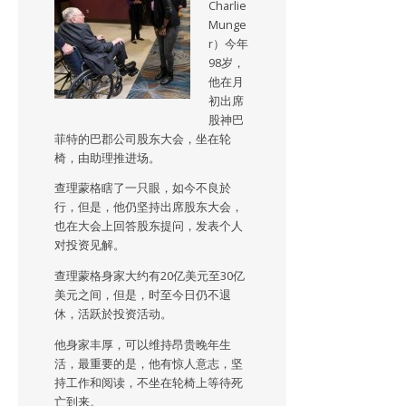
Charlie
Munge
r）今年
98岁，
他在月
初出席
股神巴
菲特的巴郡公司股东大会，坐在轮
椅，由助理推进场。
查理蒙格瞎了一只眼，如今不良於
行，但是，他仍坚持出席股东大会，
也在大会上回答股东提问，发表个人
对投资见解。
查理蒙格身家大约有20亿美元至30亿
美元之间，但是，时至今日仍不退
休，活跃於投资活动。
他身家丰厚，可以维持昂贵晚年生
活，最重要的是，他有惊人意志，坚
持工作和阅读，不坐在轮椅上等待死
亡到来。