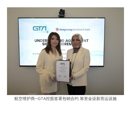
航空维护商─GTA控股签署包销合约 筹资金设新营运设施