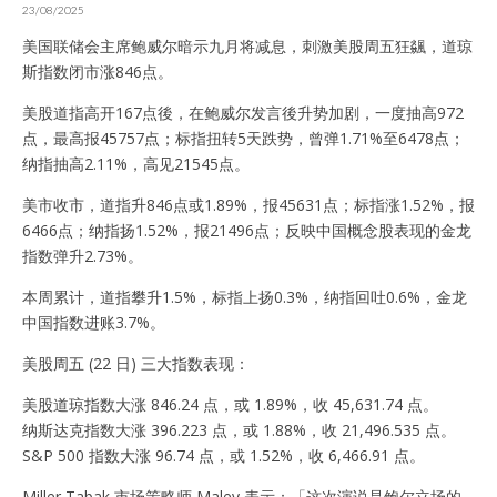
23/08/2025
美国联储会主席鲍威尔暗示九月将减息，刺激美股周五狂飊，道琼
斯指数闭市涨846点。
美股道指高开167点後，在鲍威尔发言後升势加剧，一度抽高972
点，最高报45757点；标指扭转5天跌势，曾弹1.71%至6478点；
纳指抽高2.11%，高见21545点。
美市收市，道指升846点或1.89%，报45631点；标指涨1.52%，报
6466点；纳指扬1.52%，报21496点；反映中国概念股表现的金龙
指数弹升2.73%。
本周累计，道指攀升1.5%，标指上扬0.3%，纳指回吐0.6%，金龙
中国指数进账3.7%。
美股周五 (22 日) 三大指数表现：
美股道琼指数大涨 846.24 点，或 1.89%，收 45,631.74 点。
纳斯达克指数大涨 396.223 点，或 1.88%，收 21,496.535 点。
S&P 500 指数大涨 96.74 点，或 1.52%，收 6,466.91 点。
Miller Tabak 市场策略师 Maley 表示：「这次演说是鲍尔立场的