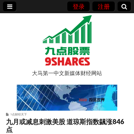
登录
注册
大马第一中文新媒体财经网站
9点股票
9点财经天下
九月或减息刺激美股 道琼斯指数飊涨846
点