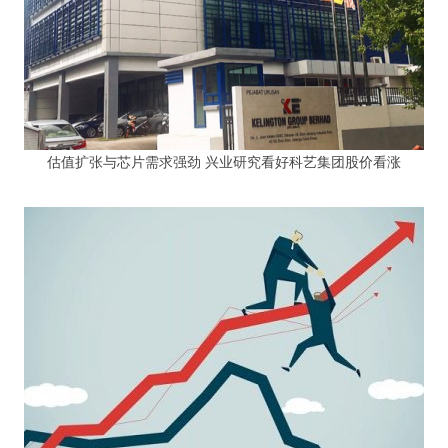
估值扩张与芯片需求强劲 兴业研究看好科艺集团股价看涨