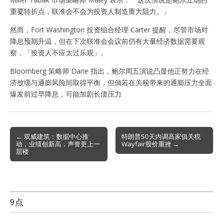
重要转折点，联准会不会为投资人制造重大阻力。」
然而，Fort Washington 投资组合经理 Carter 提醒，尽管市场对
降息预期升温，但在下次联准会会议前仍有大量经济数据需要观
察，「投资人不应太过乐观」。
Bloomberg 策略师 Darie 指出，鲍尔周五演说凸显他正努力在经
济放缓与通膨风险间取得平衡，但倘若在关税带来的通膨压力全面
爆发前过早降息，可能加剧长债压力
Post
← 双威建筑：数据中心推
特朗普50天内调高家俱关税
动，业绩创新高，声誉更上一
Wayfair股价重挫 →
navigation
层楼
9点