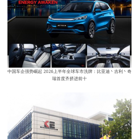
中国车企强势崛起 2026上半年全球车市洗牌：比亚迪丶吉利丶奇
瑞首度齐挤进前十