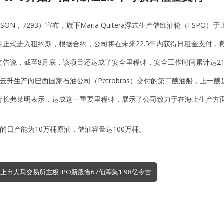
SON，7293）宣布，旗下Maria Quitera浮式生产储卸油轮（FSP
正式进入租约期，根据合约，公司将在未来22.5年内获得日租金支付，截
文告说，截至8月底，该项目还达成了安全里程碑，安全工作时间累计达21
是云升生产向巴西国家石油公司（Petrobras）交付的第二艘油船，上一艘是
长弗莱明表示，达成这一重要里程碑，展示了公司致力于在海上生产方面提供
itéria的日产能为10万桶原油，储油容量达100万桶。
上市大马交易所主板 IPO新股售67仙筹集1.98亿令吉