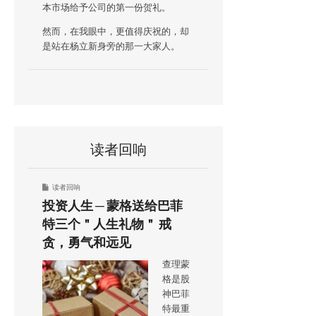
本市场给予公司的第一份贺礼。
然而，在我眼中，更值得庆祝的，却
是站在杨立新身旁的那一大家人。
读者回响
读者回响
投资人生 ─ 蒙格送给巴菲
特三个＂人生礼物＂ 戒
贪，勇气和远见
查理蒙
格是股
神巴菲
特最重