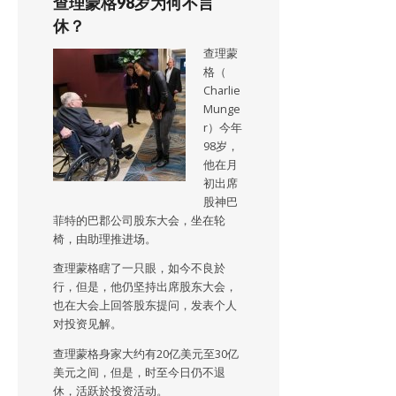
查理蒙格98岁为何不言
休？
查理蒙
格（
Charlie
Munge
r）今年
98岁，
他在月
初出席
股神巴
菲特的巴郡公司股东大会，坐在轮
椅，由助理推进场。
查理蒙格瞎了一只眼，如今不良於
行，但是，他仍坚持出席股东大会，
也在大会上回答股东提问，发表个人
对投资见解。
查理蒙格身家大约有20亿美元至30亿
美元之间，但是，时至今日仍不退
休，活跃於投资活动。