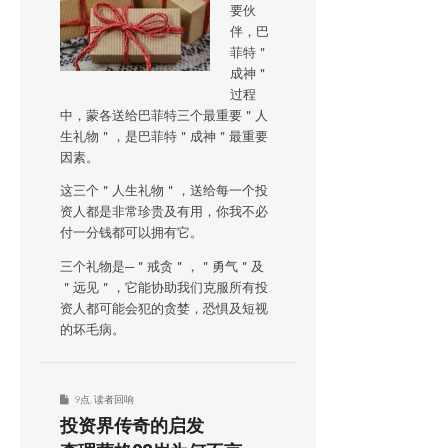
要伙
伴，巴
菲特＂
成神＂
过程
中，蒙各送给巴菲特三个最重要＂人
生礼物＂，是巴菲特＂成神＂最重要
因素。
这三个＂人生礼物＂，送给每一个投
资人都是非常珍贵及有用，你我不必
付一分钱都可以拥有它。
三个礼物是─＂戒贪＂，＂勇气＂及
＂远见＂，它能协助我们克服所有投
资人都可能会犯的贪婪，恐惧及短视
的坏毛病。
9点
,
读者回响
投资界传奇的启发