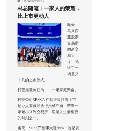
9点
,
编辑精选好文
林总随笔︱一家人的荣耀，
比上市更动人
昨天，
马来西
亚股票
交易所
的新交
易大
厅，见
证了一
场意义
非凡的上市仪式。
我更愿意称它为——一场家庭聚会。
科技公司SRKK AI在创业板挂牌上市，
创办人兼首席执行员杨立新，带着一
家老小来到交易所，迎接人生最重要
的时刻之一。
当天，SRKK开盘即大涨88%，这是资