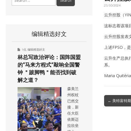
for:
21/10/2024
云升控股（YIN
这标志着该项目
编辑精选好文
云升控股发表
上述FPSO，
9点
,
编辑精选好文
林总写政治评论：国阵国盟
云升生产总执行
的“马来方程式”敲响全国警
系。
钟 ＂跛脚鸭＂能否找到破
Maria Qu
解之道？
森美兰
州权杖
Post
← 美特富特斯
已然交
navigation
接，新
任大臣
依斯迈
拉欣坐