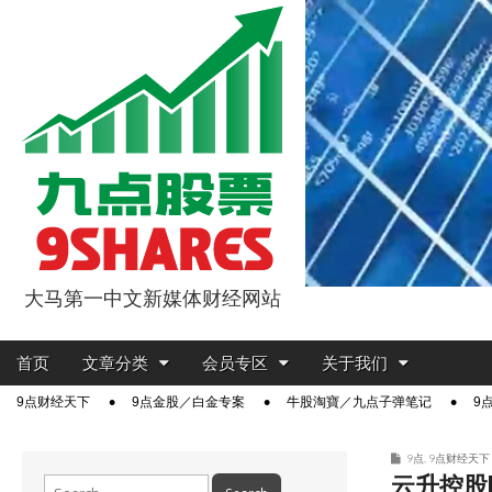
大马第一中文新媒体财经网站
9点股票
Main
Skip
首页
文章分类
会员专区
关于我们
menu
to
Sub
9点财经天下
9点金股／白金专案
牛股淘寶／九点子弹笔记
9
content
menu
9点
,
9点财经天下
云升控股
Search