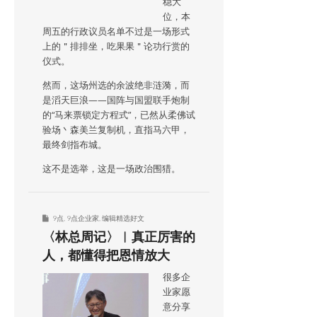
稳大
位，本
周五的行政议员名单不过是一场形式
上的＂排排坐，吃果果＂论功行赏的
仪式。
然而，这场州选的余波绝非涟漪，而
是滔天巨浪——国阵与国盟联手炮制
的“马来票锁定方程式”，已然从柔佛试
验场丶森美兰复制机，直指马六甲，
最终剑指布城。
这不是选举，这是一场政治围猎。
9点
,
9点企业家
,
编辑精选好文
〈林总周记〉︱真正厉害的
人，都懂得把恩情放大
很多企
业家愿
意分享