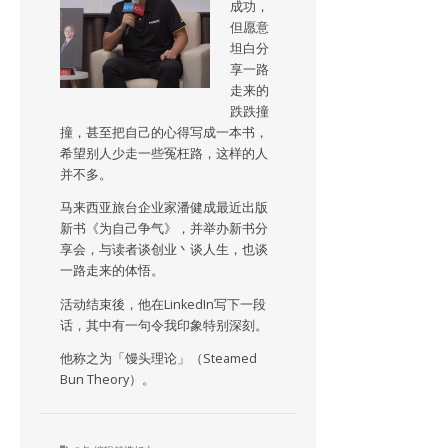
成功，
但愿意
坦白分
享一路
走来的
跌跌撞
撞，甚至把自己的心得写成一本书，
希望别人少走一些冤枉路，这样的人
并不多。
马来西亚旅台企业家潘健成最近出版
新书《为自己争气》，并举办新书分
享会，与读者谈创业丶谈人生，也谈
一路走来的体悟。
活动结束後，他在LinkedIn写下一段
话，其中有一句令我印象特别深刻。
他称之为「馒头理论」（Steamed
Bun Theory）。