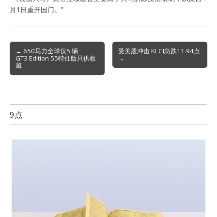
月1日重开国门。”
Post
← 650马力全球仅5 辆
受美股冲击 KLCI急跌11.94点
GT3 Edition 55特仕版只供收
→
navigation
藏
9点