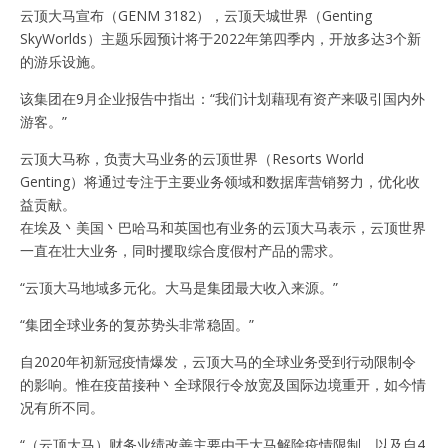
云顶大马宣布（GENM 3182），云顶天城世界（Genting
SkyWorlds）主题乐园预计将于2022年第四季内，开放多达3个新
的游乐设施。
该集团在9月企业报告中指出：“我们计划藉现有资产来吸引国内外
游客。”
云顶大马称，负责大马业务的云顶世界（Resorts World
Genting）将通过专注于主要业务领域和数据库营销努力，优化收
益贡献。
在埃及丶美国丶巴哈马和英国也有业务的云顶大马表示，云顶世界
一直在壮大业务，同时攫取综合度假村产品的需求。
“云顶大马地域多元化。大马是集团最大收入来源。”
“集团全球业务的复苏势头非常稳固。”
自2020年初新冠疫情爆发，云顶大马的全球业务受到行动限制令
的影响。惟在疫苗接种丶全球限行令放宽及国际边境重开，如今情
况有所不同。
“（云顶大马）财务业绩改善主要由于大马解除疫情限制，以及自4