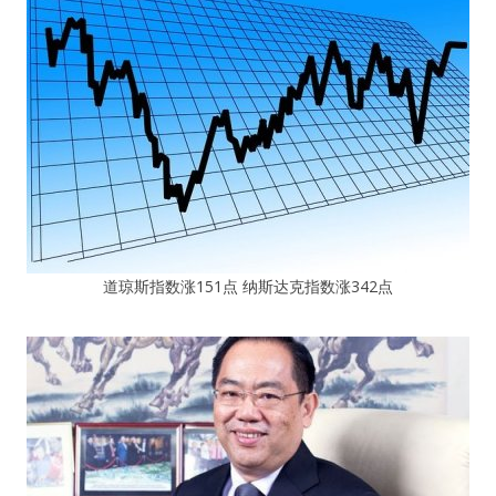
道琼斯指数涨151点 纳斯达克指数涨342点