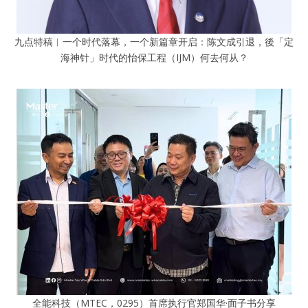
九点特稿︱一个时代落幕，一个新篇章开启：陈文成引退，後「定
海神针」时代的怡保工程（IJM）何去何从？
全能科技（MTEC，0295）首席执行官郑国华·面子书分享