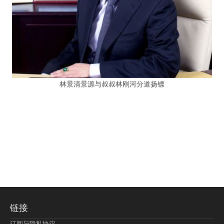
林景清景源与叔叔林刚河分道扬镖
链接
订阅与隐私协议