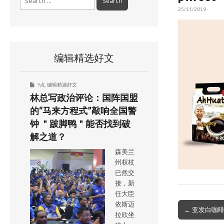
for:
25/11/2019
编辑精选好文
9点
,
编辑精选好文
林总写政治评论：国阵国盟
的“马来方程式”敲响全国警
钟 ＂跛脚鸭＂能否找到破
解之道？
森美兰
州权杖
已然交
接，新
任大臣
依斯迈
Post
← 亚发白咖啡
拉欣坐
navigation