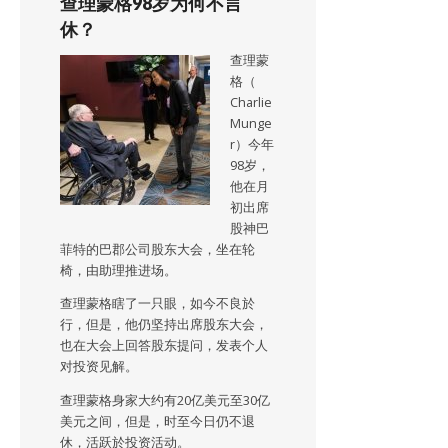
查理蒙格98岁为何不言
休？
查理蒙
格（
Charlie
Munge
r）今年
98岁，
他在月
初出席
股神巴
菲特的巴郡公司股东大会，坐在轮
椅，由助理推进场。
查理蒙格瞎了一只眼，如今不良於
行，但是，他仍坚持出席股东大会，
也在大会上回答股东提问，发表个人
对投资见解。
查理蒙格身家大约有20亿美元至30亿
美元之间，但是，时至今日仍不退
休，活跃於投资活动。