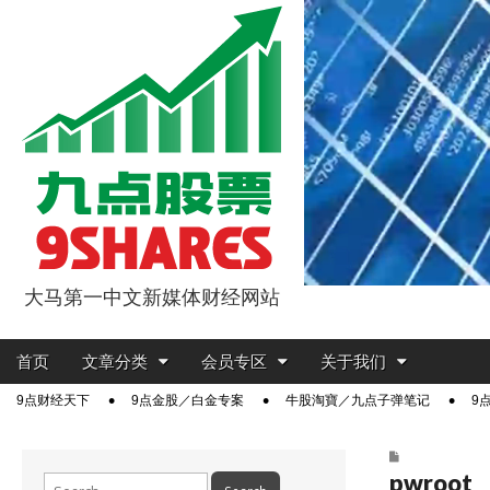
大马第一中文新媒体财经网站
9点股票
Main
Skip
首页
文章分类
会员专区
关于我们
menu
to
Sub
9点财经天下
9点金股／白金专案
牛股淘寶／九点子弹笔记
9
content
menu
pwroot
Search