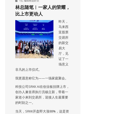
9点
,
编辑精选好文
林总随笔︱一家人的荣耀，
比上市更动人
昨天，
马来西
亚股票
交易所
的新交
易大
厅，见
证了一
场意义
非凡的上市仪式。
我更愿意称它为——一场家庭聚会。
科技公司SRKK AI在创业板挂牌上市，
创办人兼首席执行员杨立新，带着一
家老小来到交易所，迎接人生最重要
的时刻之一。
当天，SRKK开盘即大涨88%，这是资