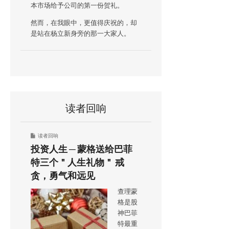
本市场给予公司的第一份贺礼。
然而，在我眼中，更值得庆祝的，却
是站在杨立新身旁的那一大家人。
读者回响
读者回响
投资人生 ─ 蒙格送给巴菲
特三个＂人生礼物＂ 戒
贪，勇气和远见
查理蒙
格是股
神巴菲
特最重