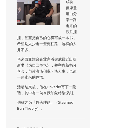
成功，
但愿意
坦白分
享一路
走来的
跌跌撞
撞，甚至把自己的心得写成一本书，
希望别人少走一些冤枉路，这样的人
并不多。
马来西亚旅台企业家潘健成最近出版
新书《为自己争气》，并举办新书分
享会，与读者谈创业丶谈人生，也谈
一路走来的体悟。
活动结束後，他在LinkedIn写下一段
话，其中有一句令我印象特别深刻。
他称之为「馒头理论」（Steamed
Bun Theory）。