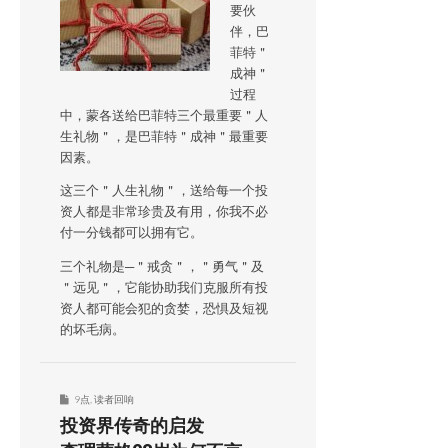
要伙
伴，巴
菲特＂
成神＂
过程
中，蒙各送给巴菲特三个最重要＂人
生礼物＂，是巴菲特＂成神＂最重要
因素。
这三个＂人生礼物＂，送给每一个投
资人都是非常珍贵及有用，你我不必
付一分钱都可以拥有它。
三个礼物是─＂戒贪＂，＂勇气＂及
＂远见＂，它能协助我们克服所有投
资人都可能会犯的贪婪，恐惧及短视
的坏毛病。
9点
,
读者回响
投资界传奇的启发