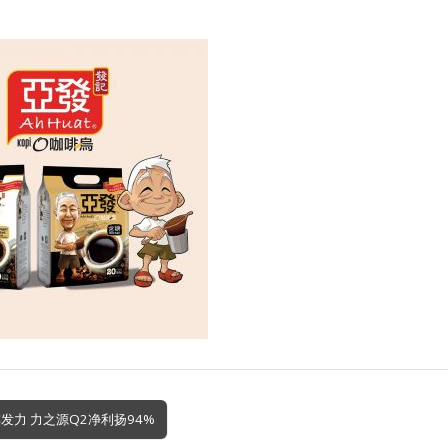
发力 力之源Q2净利扬94%