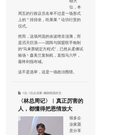
稳大
位，本
周五的行政议员名单不过是一场形式
上的＂排排坐，吃果果＂论功行赏的
仪式。
然而，这场州选的余波绝非涟漪，而
是滔天巨浪——国阵与国盟联手炮制
的“马来票锁定方程式”，已然从柔佛试
验场丶森美兰复制机，直指马六甲，
最终剑指布城。
这不是选举，这是一场政治围猎。
9点
,
9点企业家
,
编辑精选好文
〈林总周记〉︱真正厉害的
人，都懂得把恩情放大
很多企
业家愿
意分享