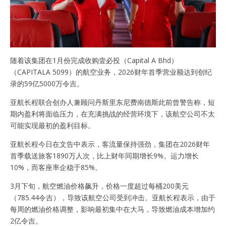
随着该集团在1月份完成收购壹必投（Capital A Bhd）
（CAPITALA 5099）的航空业务，2026财年首季营业额达到创纪
录的59亿5000万令吉。
亚航长程联合创办人兼顾问丹斯里东尼费南德斯此前曾警告称，短
期内盈利将面临压力，在充满挑战的经营环境下，该航空公司不太
可能实现最初的盈利目标。
亚航长程今日在文告中表示，客流量保持强劲，集团在2026财年
首季载送旅客1890万人次，比上财年同期增长9%。运力增长
10%，而客座率企稳于85%。
3月下旬，航空燃油价格飙升，价格一度超过每桶200美元
（785.44令吉），导致该航空公司受到冲击。亚航长程表示，由于
每周的燃油价格调整，影响最初集中在大马，导致燃油成本增加约
2亿令吉。