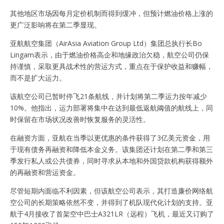
其他地区市场因每月定价机制而得到缓冲，但预计燃油价格上涨的
更广泛影响将在第二季显现。
亚航航空集团（AirAsia Aviation Group Ltd）集团总执行长Bo
Lingam表示，由于燃油价格高企和地缘政治欠稳，航空公司仍保
持谨慎，采取更具战术性的营运方式，重点在于保护收益和赚幅，
而不是扩大运力。
该航空公司已暂时停飞21条航线，并计划将第二季运力按年减少
10%。他指出，运力部署将集中在达到最低返航阈值的航线上，同
时保留在市场状况改善时恢复服务的灵活性。
在融资方面，亚航在当季以更优惠的条件获得了3亿美元资金，用
于现有债务再融资和降低本金义务。该集团还计划在第二季和第三
季发行私人或公共债券，同时寻求从本地和外国贷款机构获得额外
的再融资和营运资金。
尽管短期内面临不利因素，但该航空公司表示，其打造廉价网络航
空公司的长期策略依然不变，并得到了机队现代化计划的支持。亚
航于4月接收了首架空中巴士A321LR（远程）飞机，最近又订购了