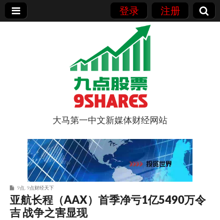
登录
注册
大马第一中文新媒体财经网站
9点股票
9点
,
9点财经天下
亚航长程（AAX）首季净亏1亿5490万令
吉 战争之害显现