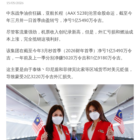
15/05/2026
中东战争油价狂飊，亚航长程（AAX 5238)沦苦命股命运，截至今
年三月卅一日首季由盈转亏，净亏1亿5490万令吉。
尽管客流量强劲，机票收入创纪录新高，但是，外汇亏损和燃油成
本上涨，完全抵销这项利好。
该集团在截至今年3月杪首季（2026财年首季）净亏1亿5490万令
吉，一年前及上一季分别净赚5020万令吉和1亿9180万令吉。
这主要是由于泰铢丶印尼盾和菲律宾比索等区域货币对美元贬值，
导致蒙受2亿3220万令吉外汇损失。