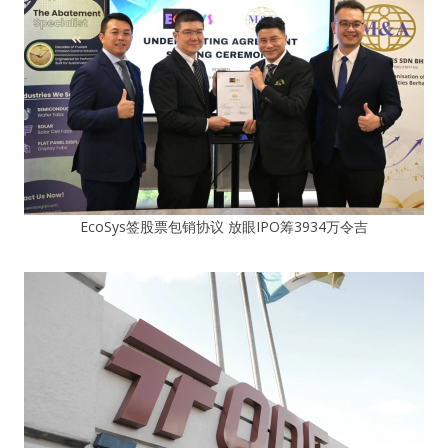
EcoSys签股票包销协议 放眼IPO筹3934万令吉