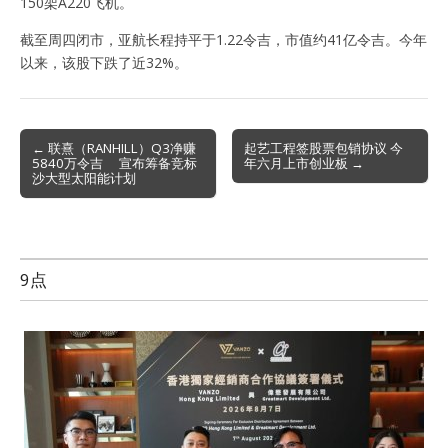
150架A220飞机。
截至周四闭市，亚航长程持平于1.22令吉，市值约41亿令吉。今年
以来，该股下跌了近32%。
Post
← 联熹（RANHILL）Q3净赚
起艺工程签股票包销协议 今
5840万令吉 宣布筹备竞标
年六月上市创业板 →
navigation
沙大型太阳能计划
9点