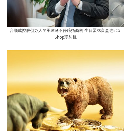
合顺成控股创办人吴承璋马不停蹄拓商机 生日蛋糕盲盒进Eco-
Shop现契机