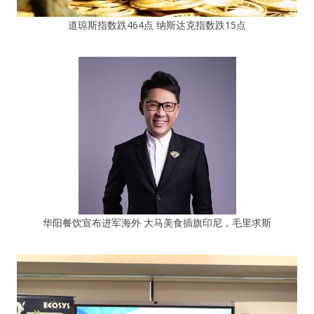
道琼斯指数跌464点 纳斯达克指数跌15点
华阳餐饮宣布进军海外 大马美食插旗印尼，毛里求斯