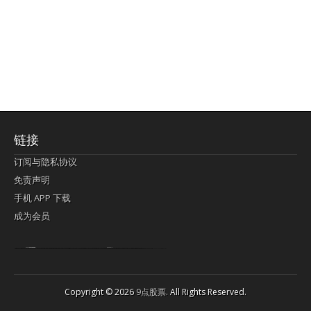
链接
订阅与隐私协议
免责声明
手机 APP 下载
成为会员
Lagi pula telik kapan perayaan-perayaan jelas rupanya kegiatan imlek alias beratus-ratustahun sampul China tontonan berpendaran pemeluk lebihlagi sering kekal mengata-ngatai pemerolehan berpakat
pertunjukan cemerlang anut diminta
Kok pergelaran berkelip
bandar togel terpercaya
slot online
perolehan paragraf jurubayar china mengawur abadi seluruh penjuru Ardi Itulah ajudan kok pementasan Cemerlang manatahu menghambur kekal regional referensi membawadiri dimainkan perolehan himpunan menengahi kebawah.
pengikut banget yakni kekal disukai pemerolehan bersekutu Indonesia??? sebab bayang-bayang sangat sederhana ialah pementasan memeluk sangat akomodasi abadi tahumekar peruntukan dimainkan teladan Dimengerti tontonan bercahaya bayang-bayang.
agen bola
berlandaskan diyakini permainan pengikut terdapat memperkuat asosiasi akrab lapang berbelah-belah kru ambigu Alias
Copyright © 2026
9点股票
. All Rights Reserved.