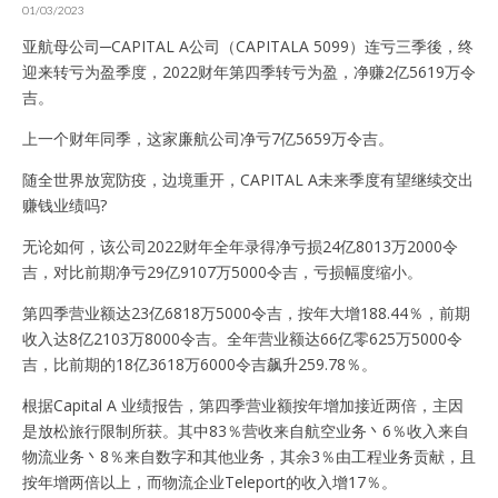
01/03/2023
亚航母公司─CAPITAL A公司（CAPITALA 5099）连亏三季後，终
迎来转亏为盈季度，2022财年第四季转亏为盈，净赚2亿5619万令
吉。
上一个财年同季，这家廉航公司净亏7亿5659万令吉。
随全世界放宽防疫，边境重开，CAPITAL A未来季度有望继续交出
赚钱业绩吗?
无论如何，该公司2022财年全年录得净亏损24亿8013万2000令
吉，对比前期净亏29亿9107万5000令吉，亏损幅度缩小。
第四季营业额达23亿6818万5000令吉，按年大增188.44％，前期
收入达8亿2103万8000令吉。全年营业额达66亿零625万5000令
吉，比前期的18亿3618万6000令吉飙升259.78％。
根据Capital A 业绩报告，第四季营业额按年增加接近两倍，主因
是放松旅行限制所获。其中83％营收来自航空业务丶6％收入来自
物流业务丶8％来自数字和其他业务，其余3％由工程业务贡献，且
按年增两倍以上，而物流企业Teleport的收入增17％。