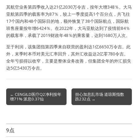
其航空业务第四季收入达21亿2030万令吉，按年大增348％。大马
亚航第四季的载客率为87％，较上一季度提高1个百分点，共飞往
17个国内和48个国际目的地，额外恢复了38个国际航点，国际航
班售座量按年增6424％。在2022年，大马亚航达到了疫情前84％
的载客率，承载了2019财政年48％的乘客量，达到1680万人次。
至于利润，该集团指第四季来自联营的盈利达1亿6650万令吉。此
外，末季时本币对美元汇率回升，其外汇收益达2亿零780令吉。
全年亏损得以收窄，主要是整体业务改善，但集团全年的外汇损失
达5亿5430万令吉。
Post
← CENGILD医疗Q2净利按年
担心加息乱市场 道琼斯指数
增71% 派息0.37仙
跌232点 →
navigation
9点