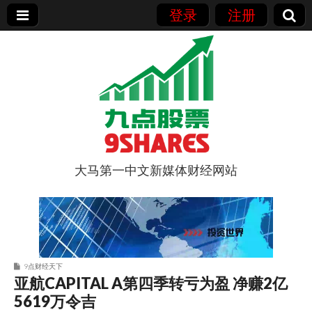
登录
注册
大马第一中文新媒体财经网站
9点股票
9点财经天下
亚航CAPITAL A第四季转亏为盈 净赚2亿
5619万令吉