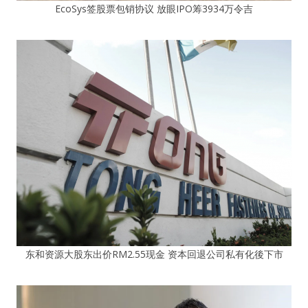
EcoSys签股票包销协议 放眼IPO筹3934万令吉
东和资源大股东出价RM2.55现金 资本回退公司私有化後下市