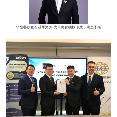
华阳餐饮宣布进军海外 大马美食插旗印尼，毛里求斯