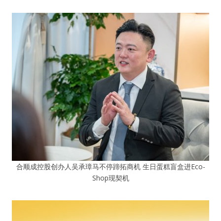
合顺成控股创办人吴承璋马不停蹄拓商机 生日蛋糕盲盒进Eco-
Shop现契机