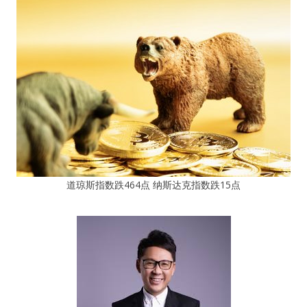
道琼斯指数跌464点 纳斯达克指数跌15点