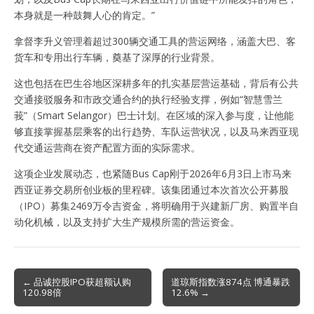
本身就是一种鼓舞人心的肯定。”
拿督李升义管理着超过300辆交通工具的营运网络，涵盖大巴、客
货车和专用出行车辆，奠基了深厚的行业背景。
这也包括在巴生谷地区深耕多年的扎实基层营运基础，背后有公共
交通接驳服务和市政交通合约的执行经验支撑，例如“智慧雪兰
莪”（Smart Selangor）巴士计划。在区域的深入参与度，让他能
够直接掌握基层乘客的出行趋势、车队运营状况，以及马来西亚现
代交通运营商在资产配置方面的实际需求。
这项企业发展动态，也紧随Bus Cap刚于2026年6月3日上市马来
西亚证券交易所创业板的里程碑。该集团通过本次首次公开募股
（IPO）募集2469万令吉资金，将明确用于兴建新厂房、购置半自
动化机械，以及支持扩大生产规模所需的营运资金。
Post
← 品诚控股IPO获超额认购
道琼斯指数涨874点 博通暴跌
120.98倍
12.6% →
navigation