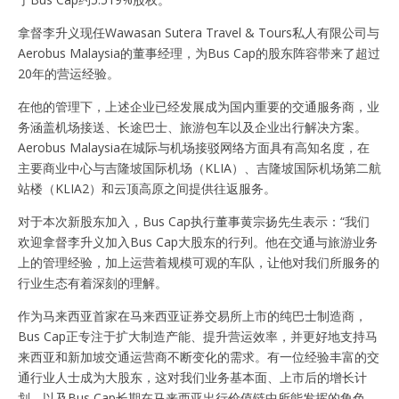
拿督李升义现任Wawasan Sutera Travel & Tours私人有限公司与
Aerobus Malaysia的董事经理，为Bus Cap的股东阵容带来了超过
20年的营运经验。
在他的管理下，上述企业已经发展成为国内重要的交通服务商，业
务涵盖机场接送、长途巴士、旅游包车以及企业出行解决方案。
Aerobus Malaysia在城际与机场接驳网络方面具有高知名度，在
主要商业中心与吉隆坡国际机场（KLIA）、吉隆坡国际机场第二航
站楼（KLIA2）和云顶高原之间提供往返服务。
对于本次新股东加入，Bus Cap执行董事黄宗扬先生表示：“我们
欢迎拿督李升义加入Bus Cap大股东的行列。他在交通与旅游业务
上的管理经验，加上运营着规模可观的车队，让他对我们所服务的
行业生态有着深刻的理解。
作为马来西亚首家在马来西亚证券交易所上市的纯巴士制造商，
Bus Cap正专注于扩大制造产能、提升营运效率，并更好地支持马
来西亚和新加坡交通运营商不断变化的需求。有一位经验丰富的交
通行业人士成为大股东，这对我们业务基本面、上市后的增长计
划，以及Bus Cap长期在马来西亚出行价值链中所能发挥的角色，