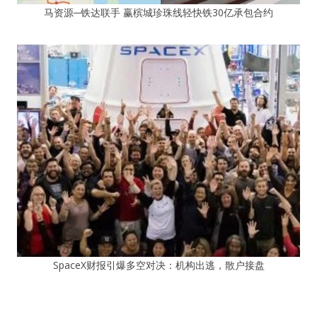
马资源─铁达联手 赢槟城珍珠线轻快铁30亿承包合约
SpaceX财报引爆多空对决：机构出逃，散户接盘