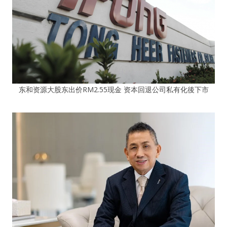
东和资源大股东出价RM2.55现金 资本回退公司私有化後下市