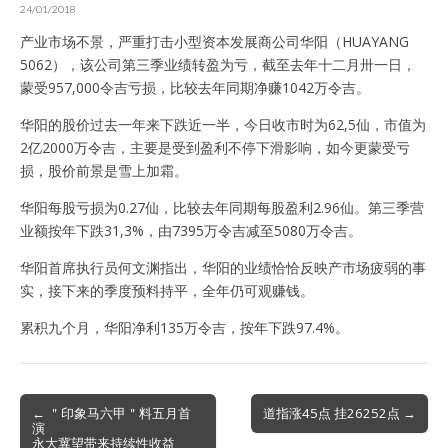
24/01/2018
产业市场不景，严重打击小型资本发展商公司华阳（HUAYANG
5062），该公司第三季业绩转盈为亏，截至去年十二月卅一日，
蒙受957,000令吉亏损，比较去年同期净赚1042万令吉。
华阳的股价过去一年来下跌近一半，今日收市时为62,5仙，市值为
2亿2000万令吉，主要是受到盈利不停下滑影响，如今更蒙受亏
损，股价前景是雪上加霜。
华阳每股亏损为0.27仙，比较去年同期每股盈利2.96仙。第三季营
业额按年下跌31,3%，由7395万令吉减至5080万令吉。
华阳首席执行员何文渊指出，华阳的业绩恰恰反映产市场疲弱的事
实，接下来的季度预料持平，全年仍可观赚钱。
累积九个月，华阳净利135万令吉，按年下跌97.4%。
Post
← ＂印象马六甲＂料五月首
道指涨45点 挂26252点 →
演
navigation
永大冀望带来持续性收益