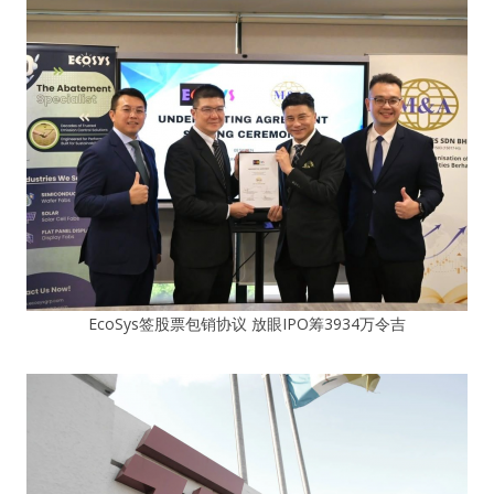
EcoSys签股票包销协议 放眼IPO筹3934万令吉