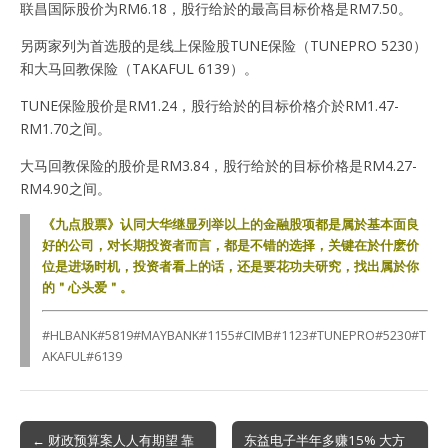
联昌国际股价为RM6.18，股行给於的最高目标价格是RM7.50。
另两家列为首选股的是线上保险股TUNE保险（TUNEPRO 5230）
和大马回教保险（TAKAFUL 6139）。
TUNE保险股价是RM1.24，股行给於的目标价格介於RM1.47-
RM1.70之间。
大马回教保险的股价是RM3.84，股行给於的目标价格是RM4.27-
RM4.90之间。
《九点股票》认同大华继显列举以上的金融股项都是属於基本面良
好的公司，对长期投资者而言，都是不错的选择，关键在於什麽价
位是进场时机，投资者看上的话，还是要花功夫研究，找出属於你
的＂心头爱＂。
#HLBANK#5819#MAYBANK#1155#CIMB#1123#TUNEPRO#5230#T
AKAFUL#6139
Post
← 财政预算案人人有期望 靠
东益电子半年多赚15% 大方