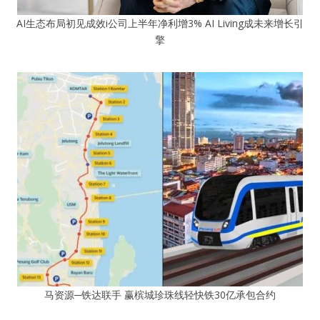
AI生态布局初见成效i公司上半年净利增3% AI Living成未来增长引
擎
马资源─铁达联手 赢槟城珍珠线轻快铁30亿承包合约