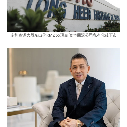
东和资源大股东出价RM2.55现金 资本回退公司私有化後下市