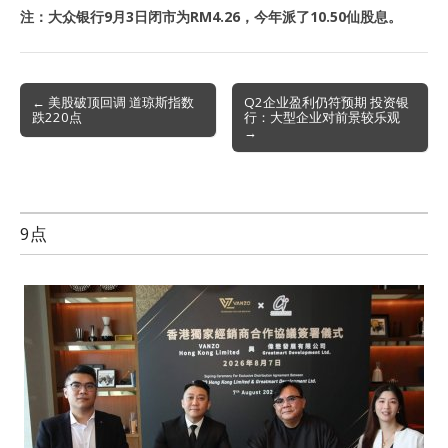
注：大众银行9月3日闭市为RM4.26，今年派了10.50仙股息。
Post
← 美股破顶回调 道琼斯指数
Q2企业盈利仍符预期 投资银
跌220点
行：大型企业对前景较乐观
navigation
→
9点