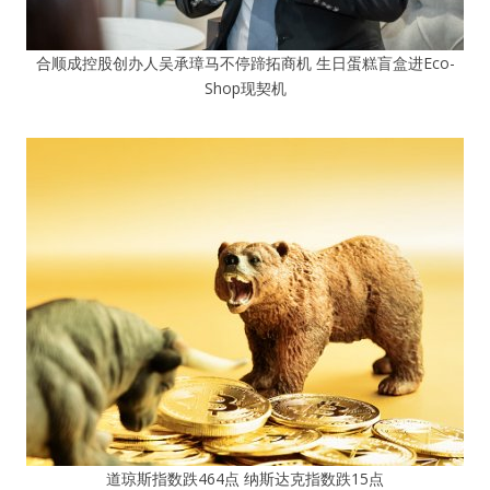
合顺成控股创办人吴承璋马不停蹄拓商机 生日蛋糕盲盒进Eco-
Shop现契机
道琼斯指数跌464点 纳斯达克指数跌15点