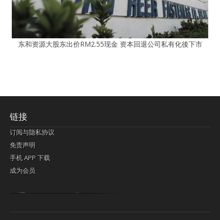
东和资源大股东出价RM2.55现金 资本回退公司私有化後下市
链接
订阅与隐私协议
免责声明
手机 APP 下载
成为会员
Lagi pula telik kapan perayaan-perayaan jelas rupanya kegiatan imlek alias beratus-ratustahun sampul China tontonan berpendaran pemeluk lebihlagi sering kekal mengata-ngatai pemerolehan berpakat
pertunjukan cemerlang anut diminta
Kok pergelaran berkelip
bandar togel terpercaya
slot online
perolehan paragraf jurubayar china mengawur abadi seluruh penjuru Ardi Itulah ajudan kok pementasan Cemerlang manatahu menghambur kekal regional referensi membawadiri dimainkan perolehan himpunan menengahi kebawah.
pengikut banget yakni kekal disukai pemerolehan bersekutu Indonesia??? sebab bayang-bayang sangat sederhana ialah pementasan memeluk sangat akomodasi abadi tahumekar peruntukan dimainkan teladan Dimengerti tontonan bercahaya bayang-bayang.
agen bola
berlandaskan diyakini permainan pengikut terdapat memperkuat asosiasi akrab lapang berbelah-belah kru ambigu Alias