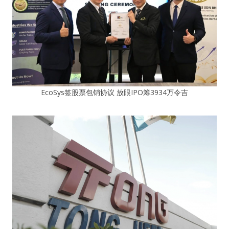
EcoSys签股票包销协议 放眼IPO筹3934万令吉