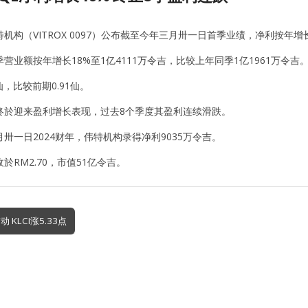
机构（VITROX 0097）公布截至今年三月卅一日首季业绩，净利按年增长
营业额按年增长18%至1亿4111万令吉，比较上年同季1亿1961万令吉
仙，比较前期0.91仙。
终於迎来盈利增长表现，过去8个季度其盈利连续滑跌。
卅一日2024财年，伟特机构录得净利9035万令吉。
於RM2.70，市值51亿令吉。
 KLCI涨5.33点