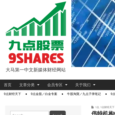
大马第一中文新媒体财经网站
9点股票
Main
Skip
首页
文章分类
会员专区
关于我们
menu
to
Sub
9点财经天下
9点金股／白金专案
牛股淘寶／九点子弹笔记
9
content
menu
9点
,
9点财经天下
伟特机构
Search