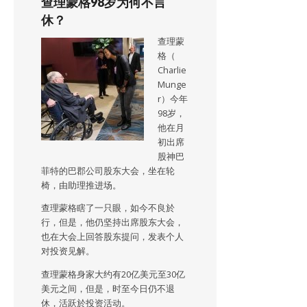
查理蒙格98岁为何不言
休？
查理蒙
格（
Charlie
Munge
r）今年
98岁，
他在月
初出席
股神巴
菲特的巴郡公司股东大会，坐在轮
椅，由助理推进场。
查理蒙格瞎了一只眼，如今不良於
行，但是，他仍坚持出席股东大会，
也在大会上回答股东提问，发表个人
对投资见解。
查理蒙格身家大约有20亿美元至30亿
美元之间，但是，时至今日仍不退
休，活跃於投资活动。