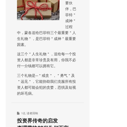
要伙
伴，巴
菲特＂
成神＂
过程
中，蒙各送给巴菲特三个最重要＂人
生礼物＂，是巴菲特＂成神＂最重要
因素。
这三个＂人生礼物＂，送给每一个投
资人都是非常珍贵及有用，你我不必
付一分钱都可以拥有它。
三个礼物是─＂戒贪＂，＂勇气＂及
＂远见＂，它能协助我们克服所有投
资人都可能会犯的贪婪，恐惧及短视
的坏毛病。
9点
,
读者回响
投资界传奇的启发