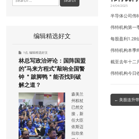
for:
24/04/2025
半导体公司伟特
伟特机构第一季
编辑精选好文
每股盈利1.28
伟特机构本季
9点
,
编辑精选好文
林总写政治评论：国阵国盟
截至去年十二月
的“马来方程式”敲响全国警
伟特机构今日收
钟 ＂跛脚鸭＂能否找到破
解之道？
森美兰
Post
← 美股连升带动
州权杖
navigation
已然交
接，新
任大臣
依斯迈
拉欣坐