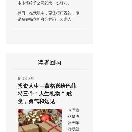
本市场给予公司的第一份贺礼。
然而，在我眼中，更值得庆祝的，却
是站在杨立新身旁的那一大家人。
读者回响
读者回响
投资人生 ─ 蒙格送给巴菲
特三个＂人生礼物＂ 戒
贪，勇气和远见
查理蒙
格是股
神巴菲
特最重