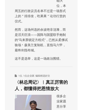
稳大
位，本
周五的行政议员名单不过是一场形式
上的＂排排坐，吃果果＂论功行赏的
仪式。
然而，这场州选的余波绝非涟漪，而
是滔天巨浪——国阵与国盟联手炮制
的“马来票锁定方程式”，已然从柔佛试
验场丶森美兰复制机，直指马六甲，
最终剑指布城。
这不是选举，这是一场政治围猎。
9点
,
9点企业家
,
编辑精选好文
〈林总周记〉︱真正厉害的
人，都懂得把恩情放大
很多企
业家愿
意分享