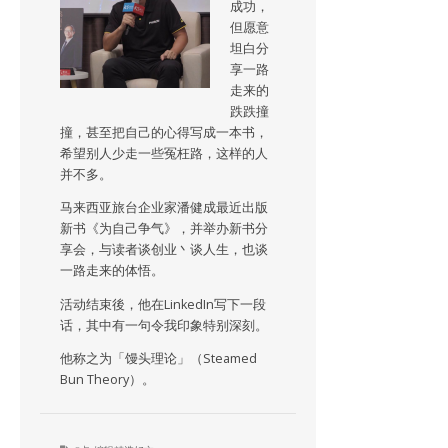
成功，
但愿意
坦白分
享一路
走来的
跌跌撞
撞，甚至把自己的心得写成一本书，
希望别人少走一些冤枉路，这样的人
并不多。
马来西亚旅台企业家潘健成最近出版
新书《为自己争气》，并举办新书分
享会，与读者谈创业丶谈人生，也谈
一路走来的体悟。
活动结束後，他在LinkedIn写下一段
话，其中有一句令我印象特别深刻。
他称之为「馒头理论」（Steamed
Bun Theory）。