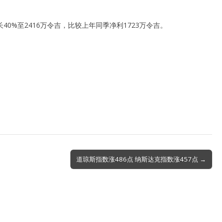
40%至2416万令吉，比较上年同季净利1723万令吉。
。
道琼斯指数涨486点 纳斯达克指数涨457点 →