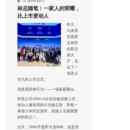
9点
,
编辑精选好文
林总随笔︱一家人的荣耀，
比上市更动人
昨天，
马来西
亚股票
交易所
的新交
易大
厅，见
证了一
场意义
非凡的上市仪式。
我更愿意称它为——一场家庭聚会。
科技公司SRKK AI在创业板挂牌上市，
创办人兼首席执行员杨立新，带着一
家老小来到交易所，迎接人生最重要
的时刻之一。
当天，SRKK开盘即大涨88%，这是资