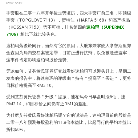
09/01/2018
手套股在二零一八年开年後走势凌厉，四大手套厂前三名，即顶级
手套（TOPGLOVE 7113），贺特佳（HARTA 5168）和高产柅品
（KOSSAN 7153）势不可挡，排名第四的
速柏玛（SUPERMX
7106）
相比下就比较失色。
速柏玛落後於同行，当然有它的原因，大股东兼掌舵人拿督斯里郑
金森因为局内交易案被定罪，目前正进行抗辩，以免被送进监牢，
这事件肯定影响速柏玛股价走势。
无论如何，艾芬黄氏证券研究就看好速柏玛可以迎头赶上，星期二
发表的报告中，将速柏玛的评级由＂持有＂提高至＂买进＂，更将
目标价格提高至RM3.10。
受到艾芬黄氏证券＂升级＂提振，速柏玛今日早盘时涨6仙，挂
RM2.14，和目标价之间仍有近RM1的差距。
为什麽艾芬黄氏看好速柏玛呢？它的说法是，速柏玛目前的股价是
二零一八年预测每股盈利的11.8倍本益比，比起同行的平均本益比
折扣60%。