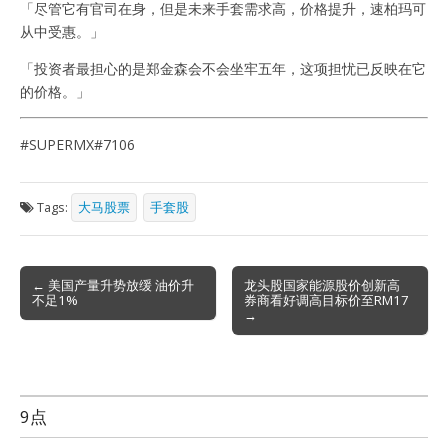
「尽管它有官司在身，但是未来手套需求高，价格提升，速柏玛可
从中受惠。」
「投资者最担心的是郑金森会不会坐牢五年，这项担忧已反映在它
的价格。」
#SUPERMX#7106
Tags:
大马股票
手套股
Post
← 美国产量升势放缓 油价升
龙头股国家能源股价创新高
不足1%
券商看好调高目标价至RM17
navigation
→
9点