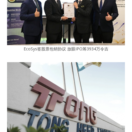
EcoSys签股票包销协议 放眼IPO筹3934万令吉