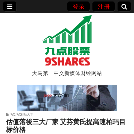
登录
注册
大马第一中文新媒体财经网站
9点股票
9点
,
9点财经天下
估值落後三大厂家 艾芬黄氏提高速柏玛目
标价格