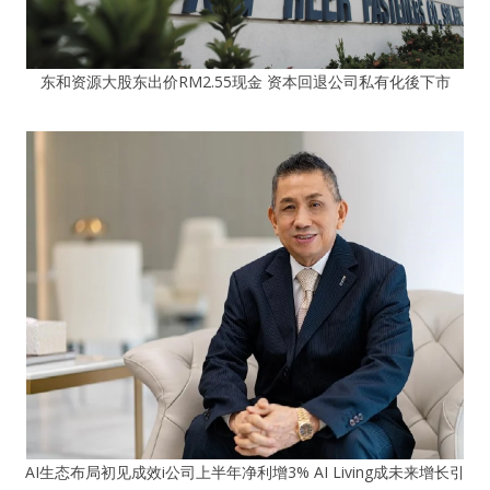
东和资源大股东出价RM2.55现金 资本回退公司私有化後下市
AI生态布局初见成效i公司上半年净利增3% AI Living成未来增长引