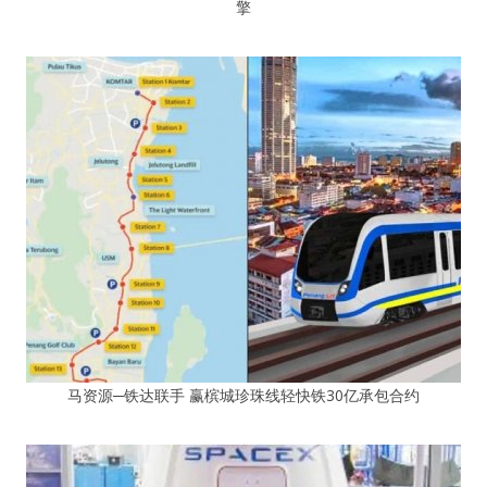
擎
马资源─铁达联手 赢槟城珍珠线轻快铁30亿承包合约