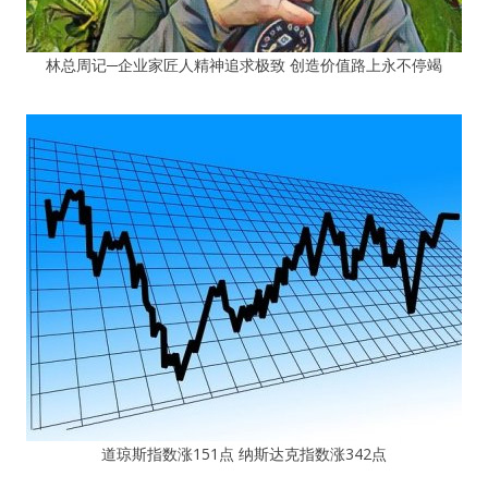
林总周记─企业家匠人精神追求极致 创造价值路上永不停竭
道琼斯指数涨151点 纳斯达克指数涨342点