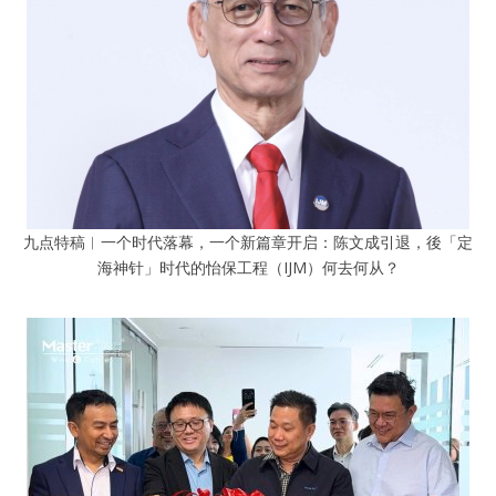
九点特稿︱一个时代落幕，一个新篇章开启：陈文成引退，後「定
海神针」时代的怡保工程（IJM）何去何从？