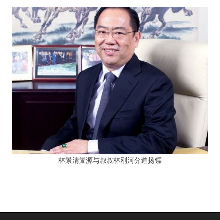
林景清景源与叔叔林刚河分道扬镖