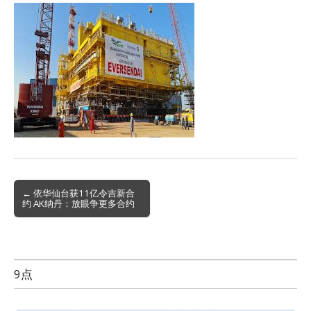
Post
← 依华仙台获11亿令吉新合
约 AK纳丹：放眼争更多合约
navigation
9点