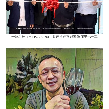
全能科技（MTEC，0295）首席执行官郑国华·面子书分享