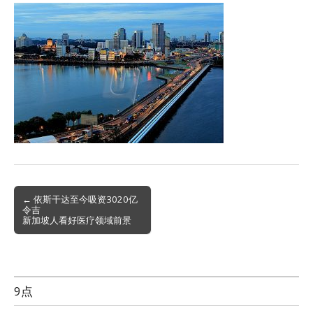
Post
← 依斯干达至今吸资3020亿
令吉
navigation
新加坡人看好医疗领域前景
9点