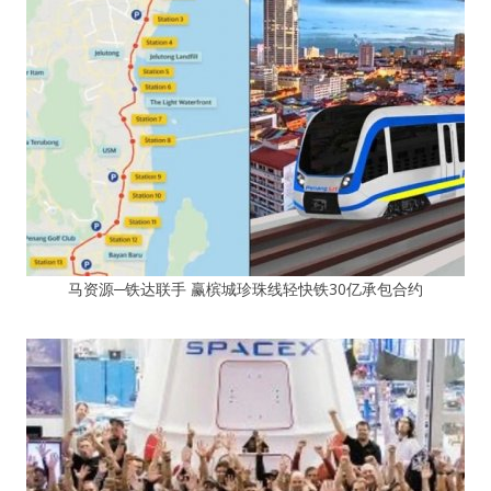
马资源─铁达联手 赢槟城珍珠线轻快铁30亿承包合约