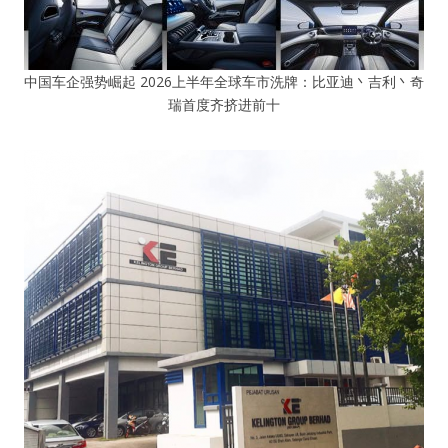
中国车企强势崛起 2026上半年全球车市洗牌：比亚迪丶吉利丶奇
瑞首度齐挤进前十