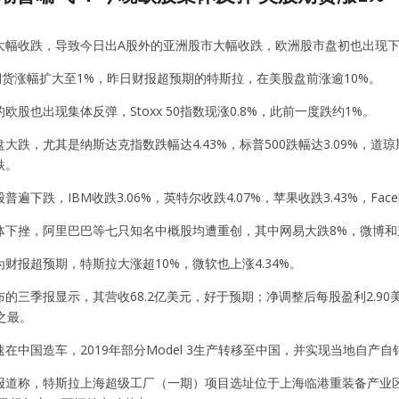
大幅收跌，导致今日出A股外的亚洲股市大幅收跌，欧洲股市盘初也出现
期货涨幅扩大至1%，昨日财报超预期的特斯拉，在美股盘前涨逾10%。
欧股也出现集体反弹，Stoxx 50指数现涨0.8%，此前一度跌约1%。
大跌，尤其是纳斯达克指数跌幅达4.43%，标普500跌幅达3.09%，
跌。
遍下跌，IBM收跌3.06%，英特尔收跌4.07%，苹果收跌3.43%，Facebo
体下挫，阿里巴巴等七只知名中概股均遭重创，其中网易大跌8%，微博和
财报超预期，特斯拉大涨超10%，微软也上涨4.34%。
的三季报显示，其营收68.2亿美元，好于预期；净调整后每股盈利2.90美
之最。
在中国造车，2019年部分Model 3生产转移至中国，并实现当地自产自
道称，特斯拉上海超级工厂（一期）项目选址位于上海临港重装备产业区，总