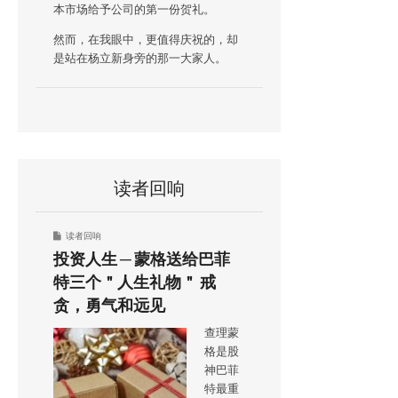
本市场给予公司的第一份贺礼。
然而，在我眼中，更值得庆祝的，却
是站在杨立新身旁的那一大家人。
读者回响
读者回响
投资人生 ─ 蒙格送给巴菲
特三个＂人生礼物＂ 戒
贪，勇气和远见
查理蒙
格是股
神巴菲
特最重