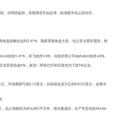
下跌。但周四盘前，美股期货开始反弹，欧洲股市也止跌回升。
道琼斯收盘跌幅也达到2.41%。隔夜美股收盘大跌，也让亚太股市普跌，欧
ok收跌5.41%，奈飞收跌9.4%，谷歌的母公司Alphabet收跌4.8%。
京东双双跌超6%，新浪丶阿里巴巴和百度也均下跌5%左右。
元，市场预期亏损0.15美元；自由现金流为正的8.81亿美元，金额为
销。
占地面积为864,885平方米，项目建成后，生产车型包括Model