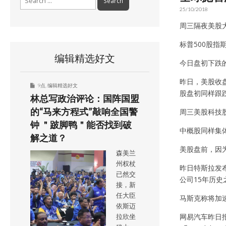
for:
25/10/2018
周三隔夜美股
标普500股指
编辑精选好文
今日盘初下跌的
昨日，美股收盘
9点
,
编辑精选好文
股盘初同样跟
林总写政治评论：国阵国盟
的“马来方程式”敲响全国警
周三美股科技股普
钟 ＂跛脚鸭＂能否找到破
中概股同样集
解之道？
美股盘前，因为
森美兰
州权杖
昨日特斯拉发布
已然交
公司15年历史
接，新
任大臣
马斯克称将加速
依斯迈
网易汽车昨日报
拉欣坐