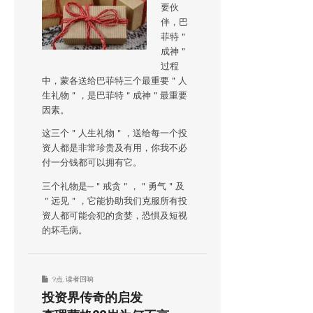
要伙
伴，巴
菲特＂
成神＂
过程
中，蒙各送给巴菲特三个最重要＂人
生礼物＂，是巴菲特＂成神＂最重要
因素。
这三个＂人生礼物＂，送给每一个投
资人都是非常珍贵及有用，你我不必
付一分钱都可以拥有它。
三个礼物是─＂戒贪＂，＂勇气＂及
＂远见＂，它能协助我们克服所有投
资人都可能会犯的贪婪，恐惧及短视
的坏毛病。
9点
,
读者回响
投资界传奇的启发