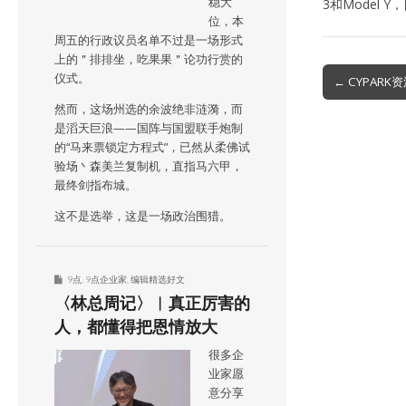
稳大
3和Model 
位，本
周五的行政议员名单不过是一场形式
上的＂排排坐，吃果果＂论功行赏的
Post
仪式。
← CYPAR
navigation
然而，这场州选的余波绝非涟漪，而
是滔天巨浪——国阵与国盟联手炮制
的“马来票锁定方程式”，已然从柔佛试
验场丶森美兰复制机，直指马六甲，
最终剑指布城。
这不是选举，这是一场政治围猎。
9点
,
9点企业家
,
编辑精选好文
〈林总周记〉︱真正厉害的
人，都懂得把恩情放大
很多企
业家愿
意分享