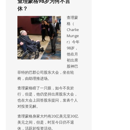
查理蒙格98岁为何不言
休？
查理蒙
格（
Charlie
Munge
r）今年
98岁，
他在月
初出席
股神巴
菲特的巴郡公司股东大会，坐在轮
椅，由助理推进场。
查理蒙格瞎了一只眼，如今不良於
行，但是，他仍坚持出席股东大会，
也在大会上回答股东提问，发表个人
对投资见解。
查理蒙格身家大约有20亿美元至30亿
美元之间，但是，时至今日仍不退
休，活跃於投资活动。