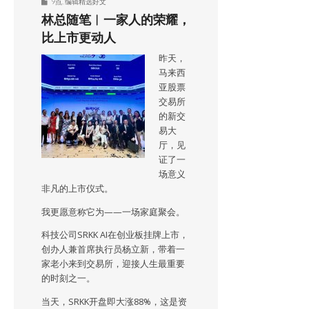
9点
,
编辑精选好文
林总随笔︱一家人的荣耀，
比上市更动人
昨天，
马来西
亚股票
交易所
的新交
易大
厅，见
证了一
场意义
非凡的上市仪式。
我更愿意称它为——一场家庭聚会。
科技公司SRKK AI在创业板挂牌上市，
创办人兼首席执行员杨立新，带着一
家老小来到交易所，迎接人生最重要
的时刻之一。
当天，SRKK开盘即大涨88%，这是资