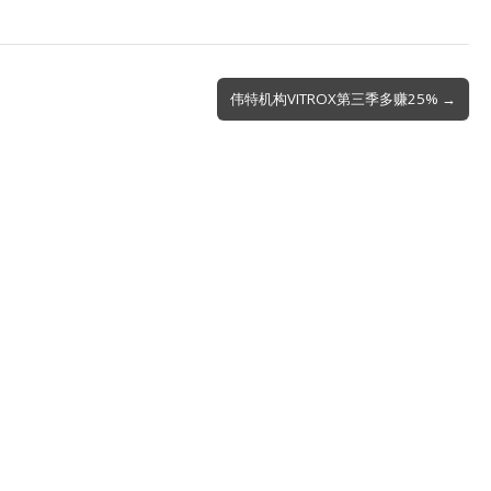
伟特机构VITROX第三季多赚25% →