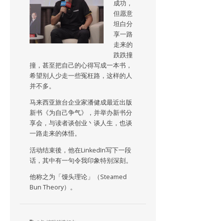
成功，
但愿意
坦白分
享一路
走来的
跌跌撞
撞，甚至把自己的心得写成一本书，
希望别人少走一些冤枉路，这样的人
并不多。
马来西亚旅台企业家潘健成最近出版
新书《为自己争气》，并举办新书分
享会，与读者谈创业丶谈人生，也谈
一路走来的体悟。
活动结束後，他在LinkedIn写下一段
话，其中有一句令我印象特别深刻。
他称之为「馒头理论」（Steamed
Bun Theory）。