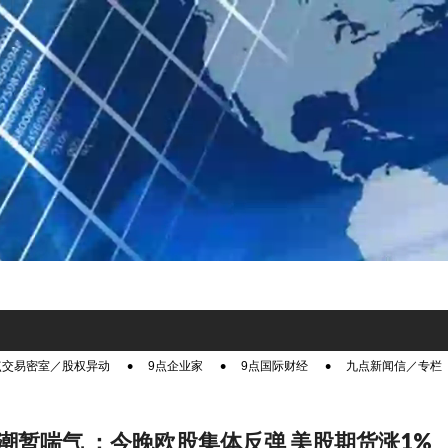
点交易密室／股权异动
9点企业家
9点国际财经
九点新闻信／专栏
潮暂喘气 ：今晚欧股集体反弹 美股期货涨1%