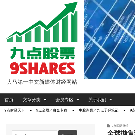
大马第一中文新媒体财经网站
9点股票
Main
Skip
首页
文章分类
会员专区
关于我们
menu
to
Sub
9点财经天下
9点金股／白金专案
牛股淘寶／九点子弹笔记
9
content
menu
9点国际财经
全球抛售
Search