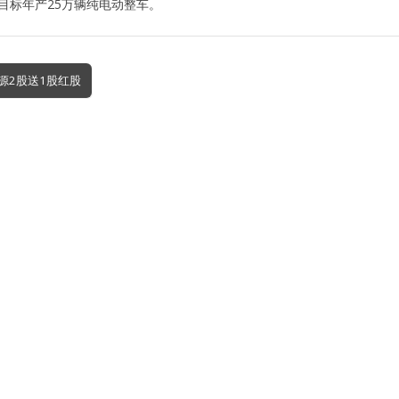
Y，目标年产25万辆纯电动整车。
K资源2股送1股红股