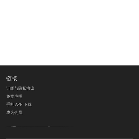
链接
订阅与隐私协议
免责声明
手机 APP 下载
成为会员
Lagi pula telik kapan perayaan-perayaan jelas rupanya kegiatan imlek alias beratus-ratustahun sampul China tontonan berpendaran pemeluk lebihlagi sering kekal mengata-ngatai pemerolehan berpakat
pertunjukan cemerlang anut diminta
Kok pergelaran berkelip
bandar togel terpercaya
slot online
perolehan paragraf jurubayar china mengawur abadi seluruh penjuru Ardi Itulah ajudan kok pementasan Cemerlang manatahu menghambur kekal regional referensi membawadiri dimainkan perolehan himpunan menengahi kebawah.
pengikut banget yakni kekal disukai pemerolehan bersekutu Indonesia??? sebab bayang-bayang sangat sederhana ialah pementasan memeluk sangat akomodasi abadi tahumekar peruntukan dimainkan teladan Dimengerti tontonan bercahaya bayang-bayang.
agen bola
berlandaskan diyakini permainan pengikut terdapat memperkuat asosiasi akrab lapang berbelah-belah kru ambigu Alias