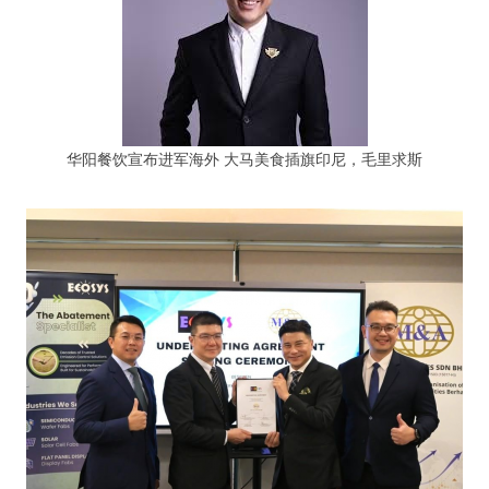
华阳餐饮宣布进军海外 大马美食插旗印尼，毛里求斯