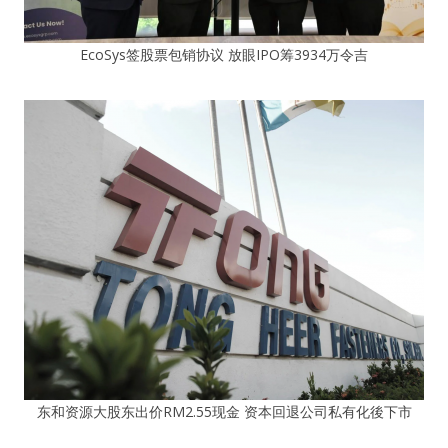
EcoSys签股票包销协议 放眼IPO筹3934万令吉
东和资源大股东出价RM2.55现金 资本回退公司私有化後下市