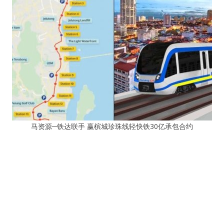
马资源─铁达联手 赢槟城珍珠线轻快铁30亿承包合约