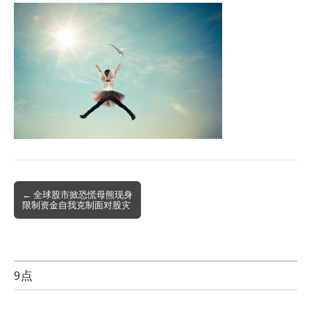
Post
← 全球股市掀恐慌母熊现身
限制资金自我克制面对股灾
navigation
9点