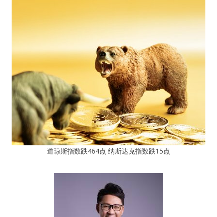
道琼斯指数跌464点 纳斯达克指数跌15点