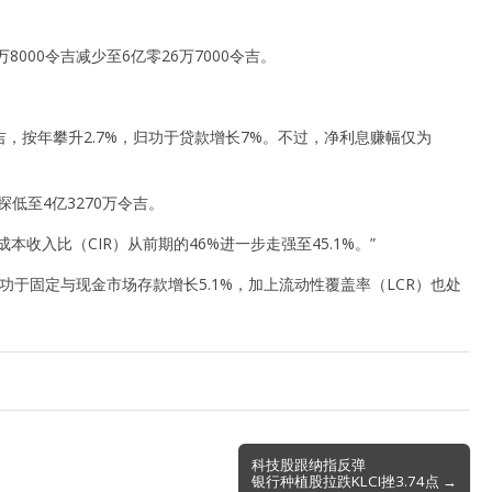
万8000令吉减少至6亿零26万7000令吉。
吉，按年攀升2.7%，归功于贷款增长7%。不过，净利息赚幅仅为
低至4亿3270万令吉。
收入比（CIR）从前期的46%进一步走强至45.1%。”
功于固定与现金市场存款增长5.1%，加上流动性覆盖率（LCR）也处
科技股跟纳指反弹
银行种植股拉跌KLCI挫3.74点 →