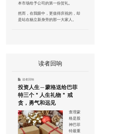
本市场给予公司的第一份贺礼。
然而，在我眼中，更值得庆祝的，却
是站在杨立新身旁的那一大家人。
读者回响
读者回响
投资人生 ─ 蒙格送给巴菲
特三个＂人生礼物＂ 戒
贪，勇气和远见
查理蒙
格是股
神巴菲
特最重