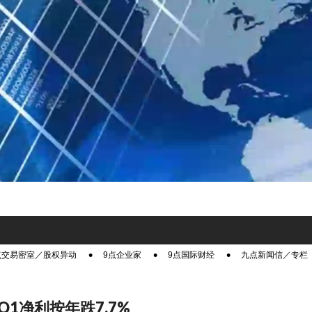
点交易密室／股权异动
9点企业家
9点国际财经
九点新闻信／专栏
Q1净利按年跌7.7%