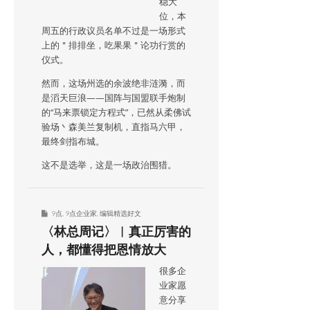
稳大
位，本
周五的行政议员名单不过是一场形式
上的＂排排坐，吃果果＂论功行赏的
仪式。
然而，这场州选的余波绝非涟漪，而
是滔天巨浪——国阵与国盟联手炮制
的“马来票锁定方程式”，已然从柔佛试
验场丶森美兰复制机，直指马六甲，
最终剑指布城。
这不是选举，这是一场政治围猎。
9点
,
9点企业家
,
编辑精选好文
〈林总周记〉︱真正厉害的
人，都懂得把恩情放大
很多企
业家愿
意分享