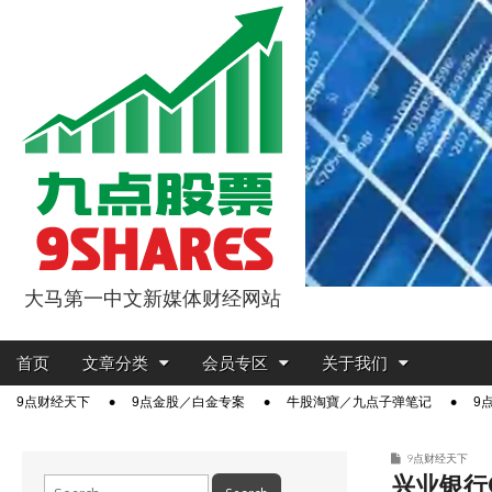
大马第一中文新媒体财经网站
9点股票
Main
Skip
首页
文章分类
会员专区
关于我们
menu
to
Sub
9点财经天下
9点金股／白金专案
牛股淘寶／九点子弹笔记
9
content
menu
9点财经天下
兴业银行
Search