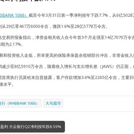
BANK 1066）
截至今年3月31日第一季净利按年下跌7.7%，从6亿5028
29亿零467万6000令吉，微跌1.6%至28亿5778万令吉。
交易所报备指出，净资金相关收入在今年首3个月走强至14亿7070万令
前期为2.17%。
交易和投资收入走低，所幸更高的保险承保盈余抵销部分冲击，非资金收入探
减少至8亿5910万令吉，随着收入增长与支出增长差（JAWS）仍正面，成本
首席执行员莫哈末拉昔披露，客户存款增加3.6%至2265亿令吉，主要归
健康水平。
行（RHBBANK 1066）
大马股市
盈利 大众银行Q2净利按年跌8.59%