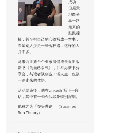
成功，
但愿意
坦白分
享一路
走来的
跌跌撞
撞，甚至把自己的心得写成一本书，
希望别人少走一些冤枉路，这样的人
并不多。
马来西亚旅台企业家潘健成最近出版
新书《为自己争气》，并举办新书分
享会，与读者谈创业丶谈人生，也谈
一路走来的体悟。
活动结束後，他在LinkedIn写下一段
话，其中有一句令我印象特别深刻。
他称之为「馒头理论」（Steamed
Bun Theory）。