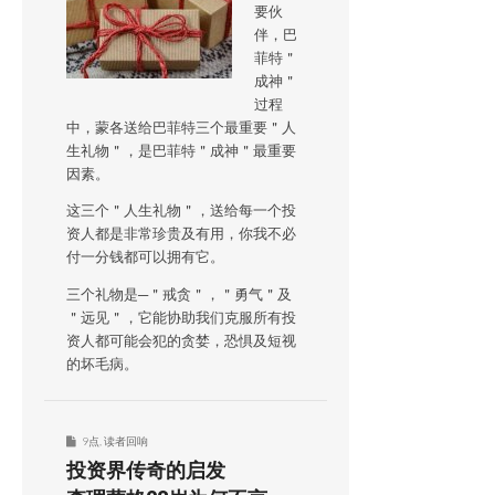
要伙
伴，巴
菲特＂
成神＂
过程
中，蒙各送给巴菲特三个最重要＂人
生礼物＂，是巴菲特＂成神＂最重要
因素。
这三个＂人生礼物＂，送给每一个投
资人都是非常珍贵及有用，你我不必
付一分钱都可以拥有它。
三个礼物是─＂戒贪＂，＂勇气＂及
＂远见＂，它能协助我们克服所有投
资人都可能会犯的贪婪，恐惧及短视
的坏毛病。
9点
,
读者回响
投资界传奇的启发