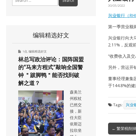
for:
30/05/2022
兴业银行（RHB
第一季营业额则从
编辑精选好文
兴业银行向大马
2.11%，反观
9点
,
编辑精选好文
“收费收入及
林总写政治评论：国阵国盟
的“马来方程式”敲响全国警
另外，营运开销
钟 ＂跛脚鸭＂能否找到破
董事经理兼集团
解之道？
于144.8%的
森美兰
州权杖
Tags:
兴业银
已然交
接，新
任大臣
依斯迈
Post
← 繁荣税削掉
拉欣坐
navigation