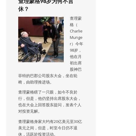
查理蒙格98岁为何不言
休？
查理蒙
格（
Charlie
Munge
r）今年
98岁，
他在月
初出席
股神巴
菲特的巴郡公司股东大会，坐在轮
椅，由助理推进场。
查理蒙格瞎了一只眼，如今不良於
行，但是，他仍坚持出席股东大会，
也在大会上回答股东提问，发表个人
对投资见解。
查理蒙格身家大约有20亿美元至30亿
美元之间，但是，时至今日仍不退
休，活跃於投资活动。