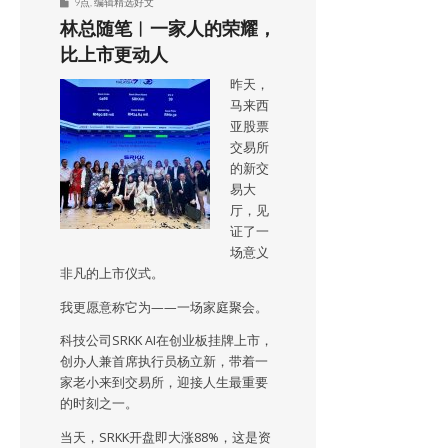
9点
,
编辑精选好文
林总随笔︱一家人的荣耀，
比上市更动人
昨天，
马来西
亚股票
交易所
的新交
易大
厅，见
证了一
场意义
非凡的上市仪式。
我更愿意称它为——一场家庭聚会。
科技公司SRKK AI在创业板挂牌上市，
创办人兼首席执行员杨立新，带着一
家老小来到交易所，迎接人生最重要
的时刻之一。
当天，SRKK开盘即大涨88%，这是资