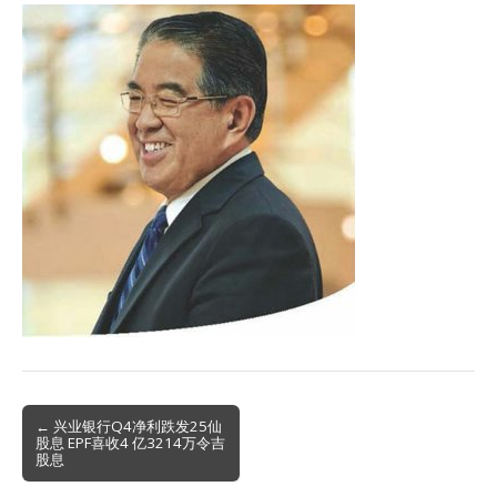
Post
← 兴业银行Q4净利跌发25仙
股息 EPF喜收4 亿3214万令吉
navigation
股息