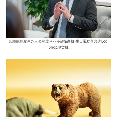
合顺成控股创办人吴承璋马不停蹄拓商机 生日蛋糕盲盒进Eco-
Shop现契机