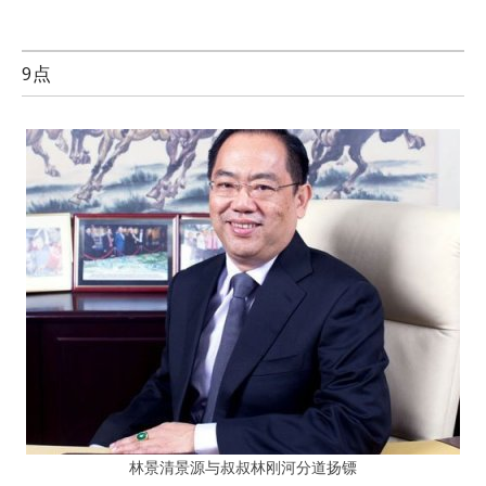
9点
林景清景源与叔叔林刚河分道扬镖