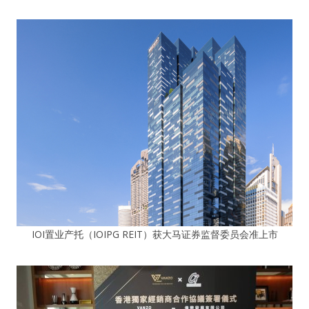
IOI置业产托（IOIPG REIT）获大马证券监督委员会准上市