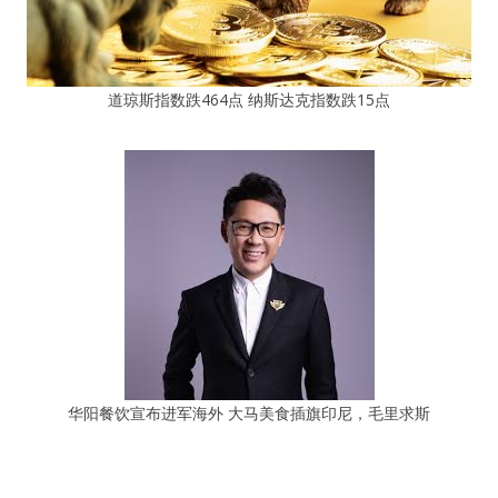
道琼斯指数跌464点 纳斯达克指数跌15点
华阳餐饮宣布进军海外 大马美食插旗印尼，毛里求斯