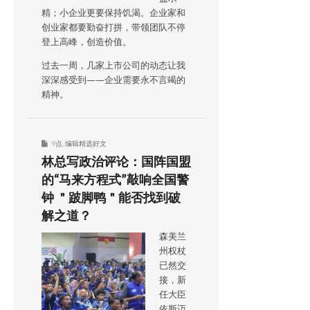
精；小企业更要保持饥渴。企业家和
创业家都要勤奋打拼，带领团队不停
登上高峰，创造价值。
过去一周，几家上市公司的动态让我
深深感受到——企业需要永不言竭的
精神。
9点
,
编辑精选好文
林总写政治评论：国阵国盟
的“马来方程式”敲响全国警
钟 ＂跛脚鸭＂能否找到破
解之道？
森美兰
州权杖
已然交
接，新
任大臣
依斯迈