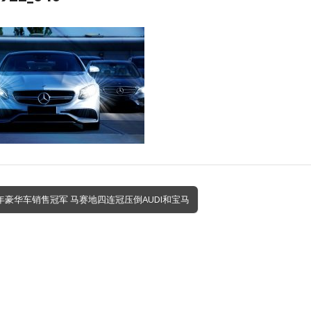
9年豪华车销售冠军 马赛地四连冠压倒AUDI和宝马