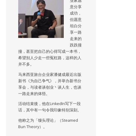
业家愿
意分享
成功，
但愿意
坦白分
享一路
走来的
跌跌撞
撞，甚至把自己的心得写成一本书，
希望别人少走一些冤枉路，这样的人
并不多。
马来西亚旅台企业家潘健成最近出版
新书《为自己争气》，并举办新书分
享会，与读者谈创业丶谈人生，也谈
一路走来的体悟。
活动结束後，他在LinkedIn写下一段
话，其中有一句令我印象特别深刻。
他称之为「馒头理论」（Steamed
Bun Theory）。