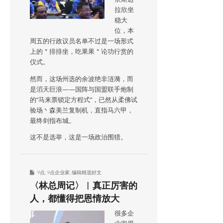
拉欣坐
稳大
位，本
周五的行政议员名单不过是一场形式
上的＂排排坐，吃果果＂论功行赏的
仪式。
然而，这场州选的余波绝非涟漪，而
是滔天巨浪——国阵与国盟联手炮制
的“马来票锁定方程式”，已然从柔佛试
验场丶森美兰复制机，直指马六甲，
最终剑指布城。
这不是选举，这是一场政治围猎。
9点
,
9点企业家
,
编辑精选好文
〈林总周记〉︱真正厉害的
人，都懂得把恩情放大
很多企