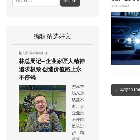
for:
11/01/2020
编辑精选好文
9点
,
编辑精选好文
林总周记─企业家匠人精神
追求极致 创造价值路上永
不停竭
资本市
Post
← 再夺201
场永远
navigation
话题不
断。大
企业永
不停歇
追求进
步，精
益求