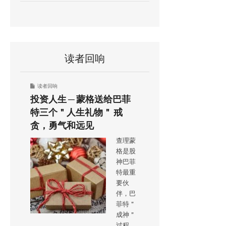
读者回响
读者回响
投资人生 ─ 蒙格送给巴菲
特三个＂人生礼物＂ 戒
贪，勇气和远见
查理蒙
格是股
神巴菲
特最重
要伙
伴，巴
菲特＂
成神＂
过程