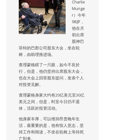
Charlie
Munge
r）今年
98岁，
他在月
初出席
股神巴
菲特的巴郡公司股东大会，坐在轮
椅，由助理推进场。
查理蒙格瞎了一只眼，如今不良於
行，但是，他仍坚持出席股东大会，
也在大会上回答股东提问，发表个人
对投资见解。
查理蒙格身家大约有20亿美元至30亿
美元之间，但是，时至今日仍不退
休，活跃於投资活动。
他身家丰厚，可以维持昂贵晚年生
活，最重要的是，他有惊人意志，坚
持工作和阅读，不坐在轮椅上等待死
亡到来。