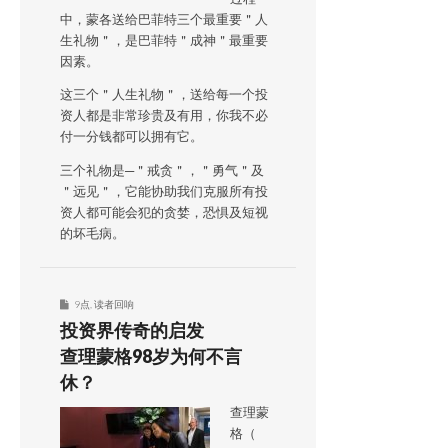
中，蒙各送给巴菲特三个最重要＂人
生礼物＂，是巴菲特＂成神＂最重要
因素。
这三个＂人生礼物＂，送给每一个投
资人都是非常珍贵及有用，你我不必
付一分钱都可以拥有它。
三个礼物是─＂戒贪＂，＂勇气＂及
＂远见＂，它能协助我们克服所有投
资人都可能会犯的贪婪，恐惧及短视
的坏毛病。
9点
,
读者回响
投资界传奇的启发
查理蒙格98岁为何不言
休？
查理蒙
格（