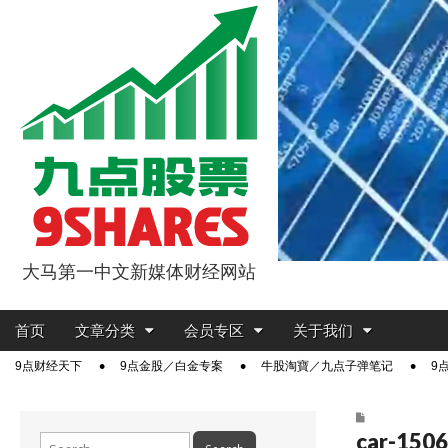
大马第一中文新媒体财经网站
9点股票
Main
Skip
首页
文章分类
会员专区
关于我们
menu
to
Sub
9点财经天下
9点金股／白金专案
牛股淘寶／九点子弹笔记
9
content
menu
car-150
Search