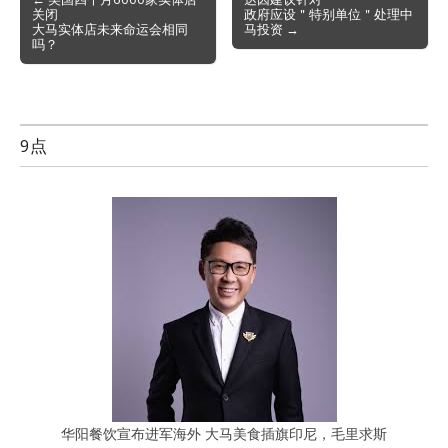
关闭
政府应设＂特别单位＂处理中
navigation
大马实体店未来命运会相同
马投资 →
吗？
9点
华阳餐饮宣布进军海外 大马美食插旗印尼，毛里求斯