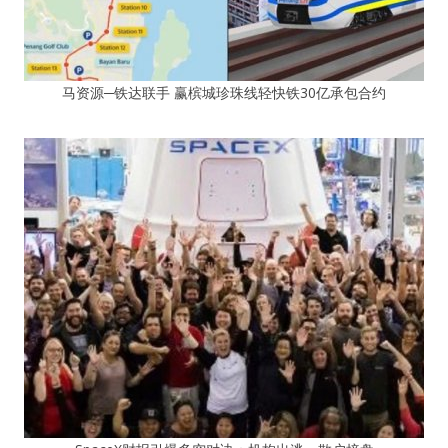
马资源─铁达联手 赢槟城珍珠线轻快铁30亿承包合约