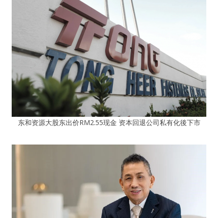
东和资源大股东出价RM2.55现金 资本回退公司私有化後下市