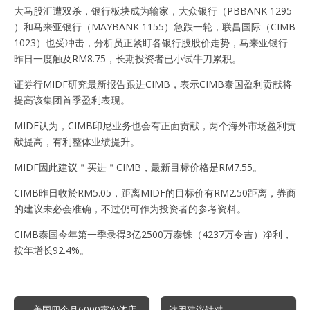
大马股汇遭双杀，银行板块成为输家，大众银行（PBBANK 1295
）和马来亚银行（MAYBANK 1155）急跌一轮，联昌国际（CIMB
1023）也受冲击，分析员正紧盯各银行股股价走势，马来亚银行
昨日一度触及RM8.75，长期投资者已小试牛刀累积。
证券行MIDF研究最新报告跟进CIMB，表示CIMB泰国盈利贡献将
提高该集团首季盈利表现。
MIDF认为，CIMB印尼业务也会有正面贡献，两个海外市场盈利贡
献提高，有利整体业绩提升。
MIDF因此建议＂买进＂CIMB，最新目标价格是RM7.55。
CIMB昨日收於RM5.05，距离MIDF的目标价有RM2.50距离，券商
的建议未必会准确，不过仍可作为投资者的参考资料。
CIMB泰国今年第一季录得3亿2500万泰铢（4237万令吉）净利，
按年增长92.4%。
Post
← 美国四个月6000家实体店
达因建议针对