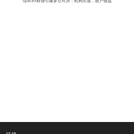
SpaceX财报引爆多空对决：机构出逃，散户接盘